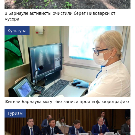
В Барнауле активисты очистили берег Пивоварки от
мусора
Культура
Жители Барнаула могут без записи пройти флюорографию
Туризм