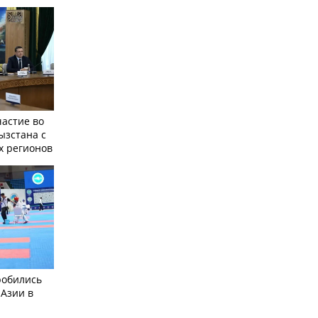
частие во
ызстана с
х регионов
робились
 Азии в