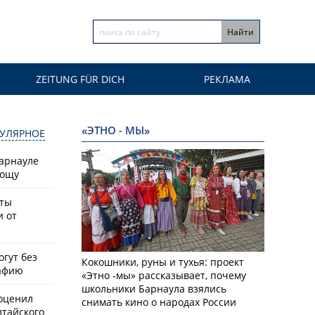
ZEITUNG FÜR DICH
РЕКЛАМА
«ЭТНО - МЫ»
УЛЯРНОЕ
Барнауле
рощу
сты
и от
гут без
Кокошники, руны и тухья: проект
афию
«Этно -мы» рассказывает, почему
школьники Барнаула взялись
оценил
снимать кино о народах России
лтайского