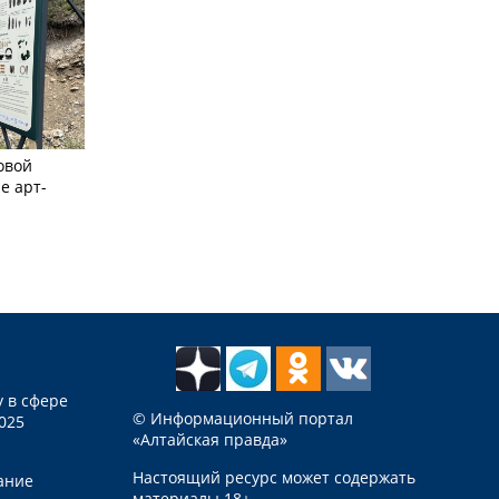
овой
е арт-
 в сфере
© Информационный портал
025
«Алтайская правда»
Настоящий ресурс может содержать
ание
материалы 18+