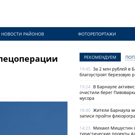
НОВОСТИ РАЙОНОВ
ФОТОРЕПОРТАЖИ
спецоперации
РЕКОМЕНДУЕМ
ПОП
19:45
За 2 млн рублей в 
благоустроят березовую 
19:24
В Барнауле активи
очистили берег Пивоварк
мусора
18:40
Жители Барнаула мо
записи пройти флюорогр
14:23
Михаил Мишустин 
туристические проекты А