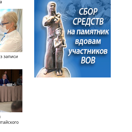
а
з записи
л
лтайского