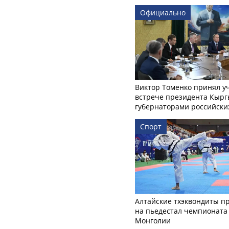
Официально
Виктор Томенко принял у
встрече президента Кырг
губернаторами российски
Спорт
Алтайские тхэквондиты п
на пьедестал чемпионата
Монголии