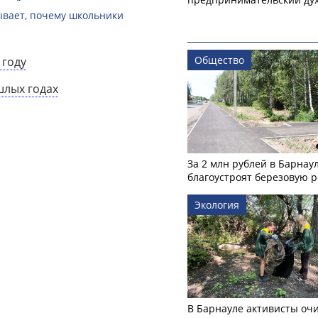
зывает, почему школьники
Общество
 году
шлых годах
За 2 млн рублей в Барнау
благоустроят березовую 
Экология
В Барнауле активисты оч