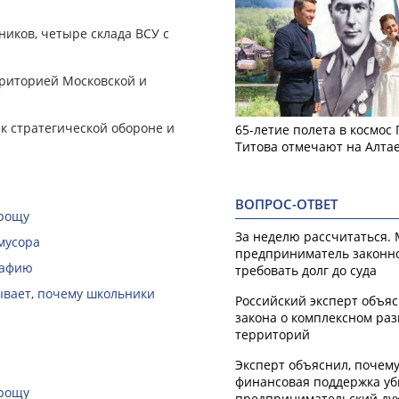
иков, четыре склада ВСУ с
рриторией Московской и
к стратегической обороне и
65-летие полета в космос
Титова отмечают на Алта
ВОПРОС-ОТВЕТ
 рощу
За неделю рассчитаться.
мусора
предприниматель законн
рафию
требовать долг до суда
зывает, почему школьники
Российский эксперт объя
закона о комплексном ра
территорий
Эксперт объяснил, почем
финансовая поддержка уб
 рощу
предпринимательский ду