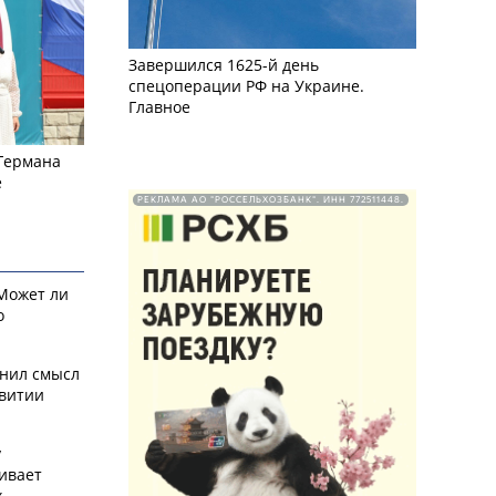
Завершился 1625-й день
спецоперации РФ на Украине.
Главное
 Германа
е
РЕКЛАМА АО "РОССЕЛЬХОЗБАНК". ИНН 772511448.
 Может ли
о
снил смысл
звитии
у
ивает
х