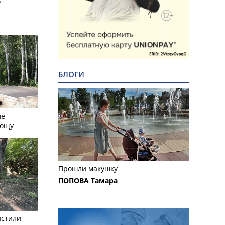
БЛОГИ
ле
рощу
Прошли макушку
ПОПОВА Тамара
истили