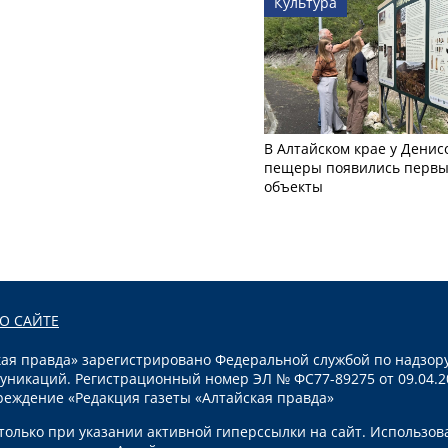
Культура
В Алтайском крае у Денис
пещеры появились первы
объекты
О САЙТЕ
я правда» зарегистрировано Федеральной службой по надзору
уникаций. Регистрационный номер ЭЛ № ФС77-89275 от 09.04.2
реждение «Редакция газеты «Алтайская правда»
олько при указании активной гиперссылки на сайт. Использов