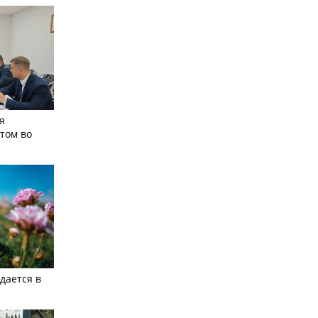
я
том во
дается в