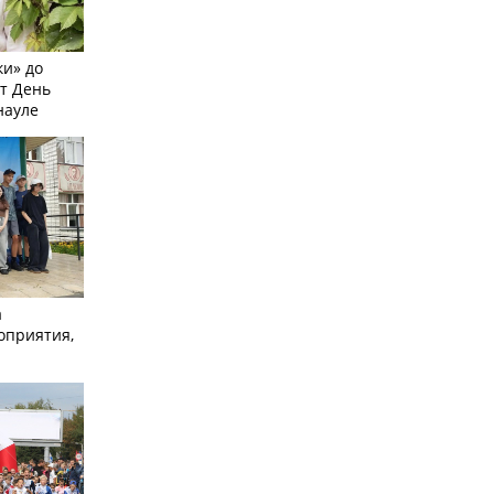
и» до
ят День
науле
а
оприятия,