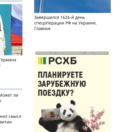
Завершился 1626-й день
спецоперации РФ на Украине.
Главное
РЕКЛАМА АО "РОССЕЛЬХОЗБАНК". ИНН 772511448.
 Германа
е
 Может ли
о
снил смысл
звитии