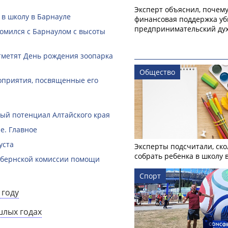
Эксперт объяснил, почем
 в школу в Барнауле
финансовая поддержка уб
предпринимательский ду
омился с Барнаулом с высоты
тметят День рождения зоопарка
Общество
оприятия, посвященные его
й потенциал Алтайского края
е. Главное
уста
Эксперты подсчитали, ско
собрать ребенка в школу 
губернской комиссии помощи
Спорт
 году
шлых годах