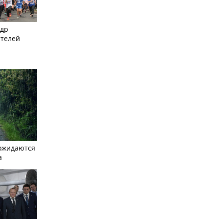
ндр
ителей
ожидаются
а