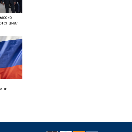
ысоко
отенциал
ине.