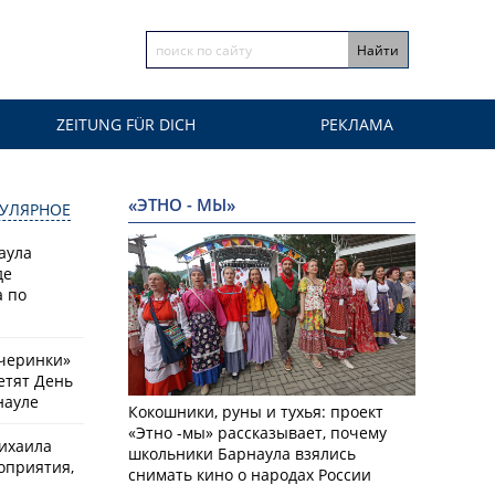
ZEITUNG FÜR DICH
РЕКЛАМА
«ЭТНО - МЫ»
УЛЯРНОЕ
аула
де
 по
черинки»
етят День
науле
Кокошники, руны и тухья: проект
«Этно -мы» рассказывает, почему
ихаила
школьники Барнаула взялись
оприятия,
снимать кино о народах России