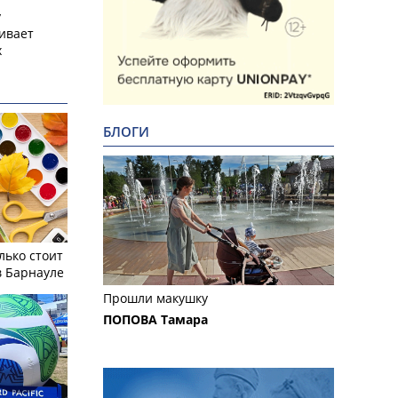
у
ивает
х
БЛОГИ
лько стоит
в Барнауле
Прошли макушку
ПОПОВА Тамара