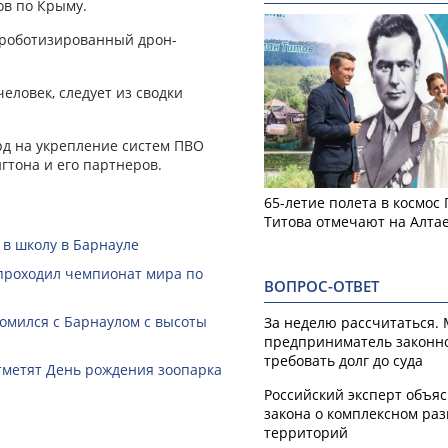
ов по Крыму.
 роботизированный дрон-
человек, следует из сводки
рд на укрепление систем ПВО
гтона и его партнеров.
65-летие полета в космос
Титова отмечают на Алта
 в школу в Барнауле
 проходил чемпионат мира по
ВОПРОС-ОТВЕТ
омился с Барнаулом с высоты
За неделю рассчитаться.
предприниматель законн
требовать долг до суда
тметят День рождения зоопарка
Российский эксперт объя
закона о комплексном ра
территорий