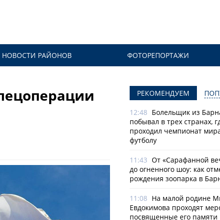
НОВОСТИ РАЙОНОВ
ФОТОРЕПОРТАЖИ
спецоперации
РЕКОМЕНДУЕМ
ПОП
12:48
Болельщик из Барн
побывал в трех странах, г
проходил чемпионат мира
футболу
11:43
От «Сарафанной ве
до огненного шоу: как отм
рождения зоопарка в Бар
11:08
На малой родине М
Евдокимова проходят мер
посвященные его памяти