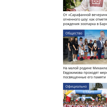
От «Сарафанной вечеринк
огненного шоу: как отмет
рождения зоопарка в Бар
Общество
На малой родине Михаил
Евдокимова проходят мер
посвященные его памяти
Официально