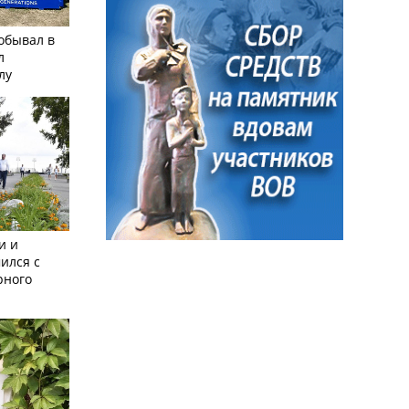
обывал в
л
лу
и и
ился с
рного