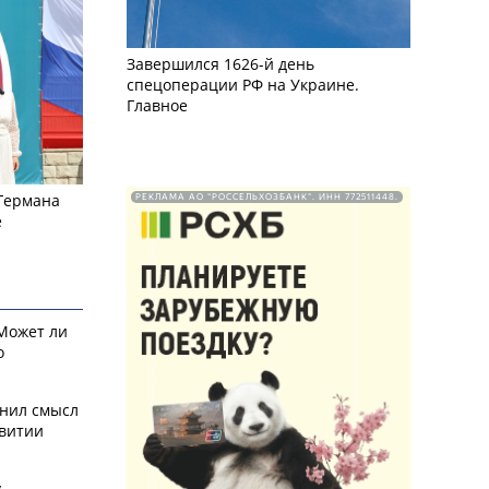
Завершился 1626-й день
спецоперации РФ на Украине.
Главное
 Германа
РЕКЛАМА АО "РОССЕЛЬХОЗБАНК". ИНН 772511448.
е
 Может ли
о
снил смысл
звитии
у