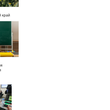
й край
ия
в