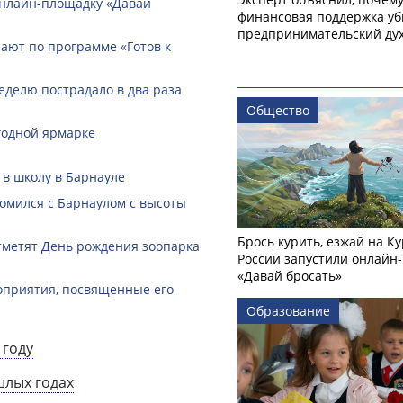
онлайн-­площадку «Давай
финансовая поддержка уб
предпринимательский ду
ают по программе «Готов к
еделю пострадало в два раза
Общество
годной ярмарке
 в школу в Барнауле
омился с Барнаулом с высоты
Брось курить, езжай на Ку
тметят День рождения зоопарка
России запустили онлайн-
«Давай бросать»
оприятия, посвященные его
Образование
 году
шлых годах