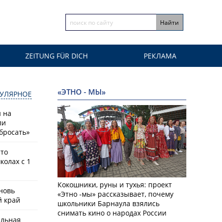
ZEITUNG FÜR DICH
РЕКЛАМА
«ЭТНО - МЫ»
УЛЯРНОЕ
й на
ли
бросать»
что
колах с 1
Кокошники, руны и тухья: проект
новь
«Этно -мы» рассказывает, почему
й край
школьники Барнаула взялись
снимать кино о народах России
альная