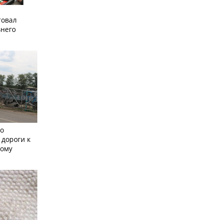
товал
него
но
 дороги к
кому