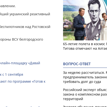
равлении.
ейший украинский реактивный
беспилотников над Ростовской
тороны ВСУ белгородского
65-летие полета в космос
Титова отмечают на Алта
онлайн-­площадку «Давай
ВОПРОС-ОТВЕТ
За неделю рассчитаться.
 с 1 сентября
предприниматель законн
ают по программе «Готов к
требовать долг до суда
Российский эксперт объя
закона о комплексном ра
территорий
Эксперт объяснил, почем