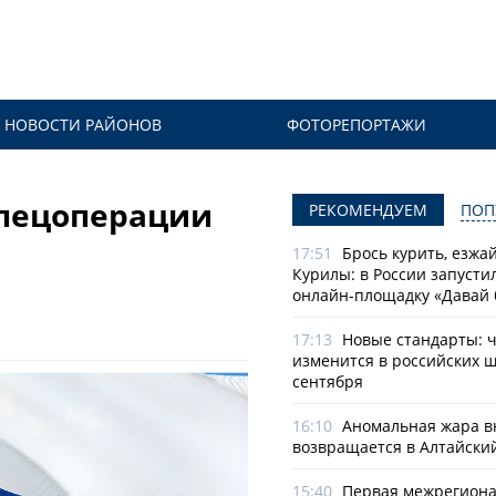
НОВОСТИ РАЙОНОВ
ФОТОРЕПОРТАЖИ
спецоперации
РЕКОМЕНДУЕМ
ПОП
17:51
Брось курить, езжа
Курилы: в России запусти
онлайн-­площадку «Давай 
17:13
Новые стандарты: 
изменится в российских ш
сентября
16:10
Аномальная жара в
возвращается в Алтайски
15:40
Первая межрегион