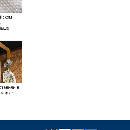
айском
ю
еньше
ставили в
рмарке