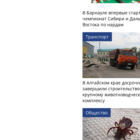
В Барнауле впервые стар
чемпионат Сибири и Даль
Востока по нардам
Транспорт
В Алтайском крае досроч
завершили строительство
крупному животноводчес
комплексу
Общество