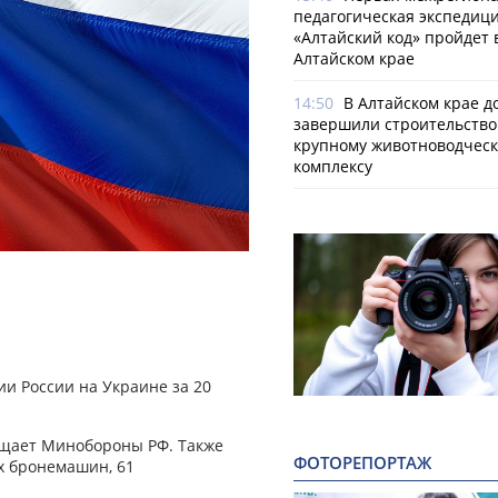
педагогическая экспедиц
«Алтайский код» пройдет 
Алтайском крае
14:50
В Алтайском крае д
завершили строительство
крупному животноводчес
комплексу
и России на Украине за 20
общает Минобороны РФ. Также
ФОТОРЕПОРТАЖ
х бронемашин, 61