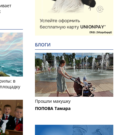
ивает
х
БЛОГИ
рилы: в
­площадку
Прошли макушку
ПОПОВА Тамара