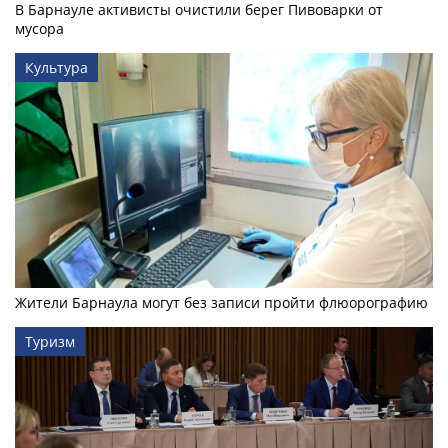
В Барнауле активисты очистили берег Пивоварки от
мусора
Культура
Жители Барнаула могут без записи пройти флюорографию
Туризм