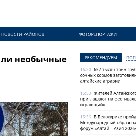
НОВОСТИ РАЙОНОВ
ФОТОРЕПОРТАЖИ
или необычные
РЕКОМЕНДУЕМ
ПОП
16:30
657 тысяч тонн гру
сочных кормов заготовил
алтайские аграрии
15:53
Жителей Алтайског
приглашают на фестиваль
играющий»
15:36
В Белокурихе пройде
Международный образов
форум «Алтай – Азия 2026