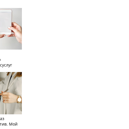
о
суслуг
аз
тив. Мой