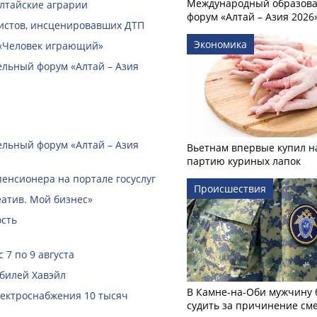
Международный образов
алтайские аграрии
форум «Алтай – Азия 2026
ристов, инсценировавших ДТП
Экономика
 «Человек играющий»
ельный форум «Алтай – Азия
ельный форум «Алтай – Азия
Вьетнам впервые купил н
партию куриных лапок
пенсионера на портале госуслуг
Происшествия
еатив. Мой бизнес»
ость
 7 по 9 августа
билей Хавэйл
В Камне-на-Оби мужчину 
лектроснабжения 10 тысяч
судить за причинение см