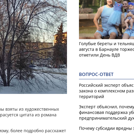
Голубые береты и тельняш
августа в Барнауле торже
отметили День ВДВ
ВОПРОС-ОТВЕТ
Российский эксперт объя
закона о комплексном ра
территорий
Эксперт объяснил, почем
зы взяты из художественных
финансовая поддержка уб
красуется цитата из романа
предпринимательский ду
Почему субсидии вредны 
мому, более подробно расскажет