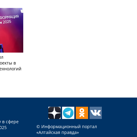
ил
оекты в
ехнологий
 в сфере
© Информационный портал
025
«Алтайская правда»