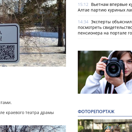
15:12
Вьетнам впервые к
Алтае партию куриных ла
14:34
Эксперты объяснили
посмотреть свидетельств
пенсионера на портале го
атами.
ФОТОРЕПОРТАЖ
ле краевого театра драмы