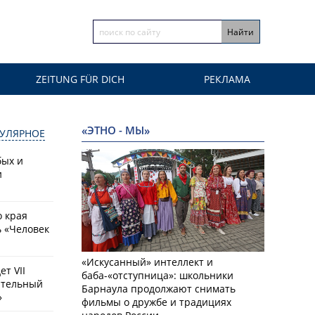
ZEITUNG FÜR DICH
РЕКЛАМА
«ЭТНО - МЫ»
УЛЯРНОЕ
бых и
и
о края
 «Человек
«Искусанный» интеллект и
т VII
баба-«отступница»: школьники
ательный
Барнаула продолжают снимать
»
фильмы о дружбе и традициях