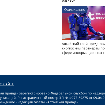
бизнес»
Официально
Алтайский край представ
киргизским партнерам пр
сфере информационных т
О САЙТЕ
я правда» зарегистрировано Федеральной службой по надзору
уникаций. Регистрационный номер ЭЛ № ФС77-89275 от 09.04.2
реждение «Редакция газеты «Алтайская правда»