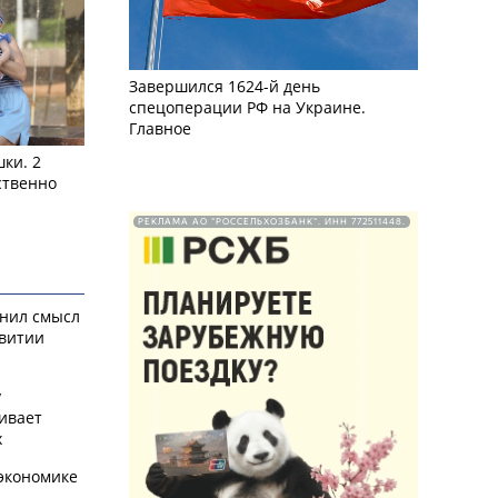
Завершился 1624-й день
спецоперации РФ на Украине.
Главное
ки. 2
ственно
РЕКЛАМА АО "РОССЕЛЬХОЗБАНК". ИНН 772511448.
снил смысл
звитии
у
ивает
х
экономике