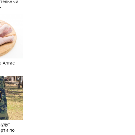
ательный
»
а Алтае
будут
ерти по