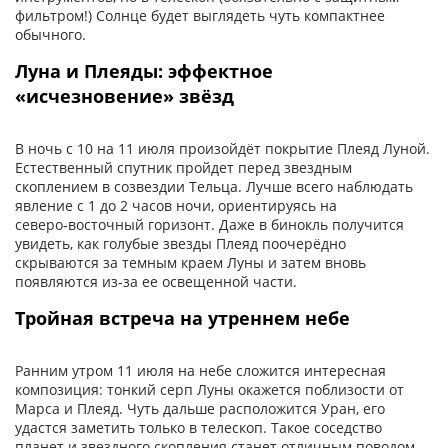
фильтром!) Солнце будет выглядеть чуть компактнее
обычного.
Луна и Плеяды: эффектное
«исчезновение» звёзд
В ночь с 10 на 11 июля произойдёт покрытие Плеяд Луной.
Естественный спутник пройдет перед звездным
скоплением в созвездии Тельца. Лучше всего наблюдать
явление с 1 до 2 часов ночи, ориентируясь на
северо‑восточный горизонт. Даже в бинокль получится
увидеть, как голубые звезды Плеяд поочерёдно
скрываются за темным краем Луны и затем вновь
появляются из‑за ее освещенной части.
Тройная встреча на утреннем небе
Ранним утром 11 июля на небе сложится интересная
композиция: тонкий серп Луны окажется поблизости от
Марса и Плеяд. Чуть дальше расположится Уран, его
удастся заметить только в телескоп. Такое соседство
планет и звездного скопления станет отличным поводом