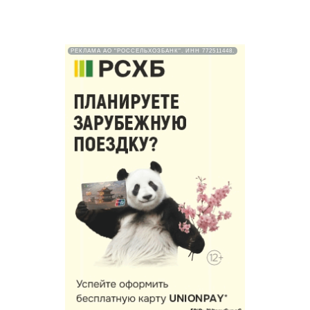
РЕКЛАМА АО "РОССЕЛЬХОЗБАНК". ИНН 772511448.