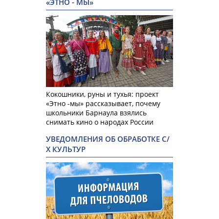
«ЭТНО - МЫ»
Кокошники, руны и тухья: проект
«Этно -мы» рассказывает, почему
школьники Барнаула взялись
снимать кино о народах России
УВЕДОМЛЕНИЯ ОБ ОБРАБОТКЕ С/
Х КУЛЬТУР