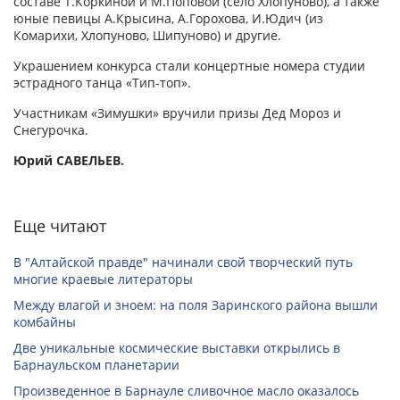
составе Т.Коркиной и М.Поповой (село Хлопуново), а также
юные певицы А.Крысина, А.Горохова, И.Юдич (из
Комарихи, Хлопуново, Шипуново) и другие.
Украшением конкурса стали концертные номера студии
эстрадного танца «Тип-топ».
Участникам «Зимушки» вручили призы Дед Мороз и
Снегурочка.
Юрий САВЕЛЬЕВ.
Еще читают
В "Алтайской правде" начинали свой творческий путь
многие краевые литераторы
Между влагой и зноем: на поля Заринского района вышли
комбайны
Две уникальные космические выставки открылись в
Барнаульском планетарии
Произведенное в Барнауле сливочное масло оказалось