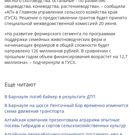
мясного скотоводства, остальные - по развитию
овцеводства, коневодства, растениеводства», – сообщили
«АП» в Главном управлении сельского хозяйства края
(ГУСХ). Решение о предоставлении грантов будет принято
специальной межведомственной комиссией 20 июня.
«На развитие фермерского сегмента по программам
поддержки семейных животноводческих ферм и
начинающих фермеров в общей сложности будет
направлено 126 миллионов рублей. В сравнении с
прошлым годом объем финансирования возрастет на 12,7
миллиона», – подчеркнули в ГУСХ.
Еще читают
В Барнауле погиб байкер в результате ДТП
В Барнауле на шоссе Ленточный Бор временно изменится
схема движения транспорта
Алтайская компания презентовала аграриям опытные
посевы гибридов и сортов сельскохозяйственных культур
Алтайские переработчики планируют поставлять мёд в