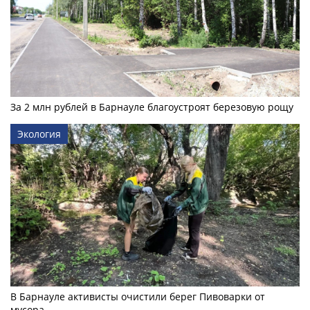
За 2 млн рублей в Барнауле благоустроят березовую рощу
Экология
В Барнауле активисты очистили берег Пивоварки от
мусора