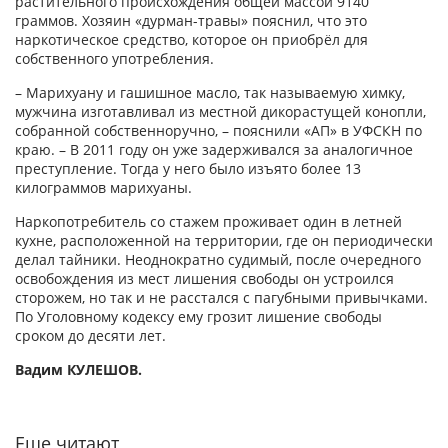
растительного происхождения общей массой 9140
граммов. Хозяин «дурман-травы» пояснил, что это
наркотическое средство, которое он приобрёл для
собственного употребления.
– Марихуану и гашишное масло, так называемую химку,
мужчина изготавливал из местной дикорастущей конопли,
собранной собственноручно, – пояснили «АП» в УФСКН по
краю. – В 2011 году он уже задерживался за аналогичное
преступление. Тогда у него было изъято более 13
килограммов марихуаны.
Наркопотребитель со стажем проживает один в летней
кухне, расположенной на территории, где он периодически
делал тайники. Неоднократно судимый, после очередного
освобождения из мест лишения свободы он устроился
сторожем, но так и не расстался с пагубными привычками.
По Уголовному кодексу ему грозит лишение свободы
сроком до десяти лет.
Вадим КУЛЕШОВ.
Еще читают