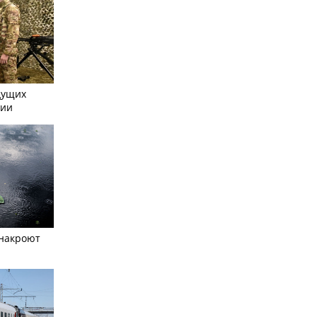
дущих
сии
 накроют