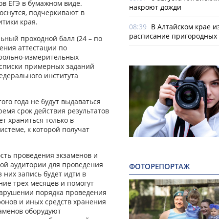
в ЕГЭ в бумажном виде.
накроют дожди
оснутся, подчеркивают в
тики края.
08:39
В Алтайском крае и
расписание пригородных 
ьный проходной балл (24 – по
дения аттестации по
рольно-измерительных
 списки примерных заданий
едерального института
того года не будут выдаваться
время срок действия результатов
ет храниться только в
стеме, к которой получат
сть проведения экзаменов и
дой аудитории для проведения
ФОТОРЕПОРТАЖ
 них запись будет идти в
ние трех месяцев и помогут
нарушении порядка проведения
фонов и иных средств хранения
аменов оборудуют