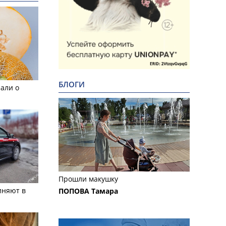
БЛОГИ
али о
Прошли макушку
иняют в
ПОПОВА Тамара