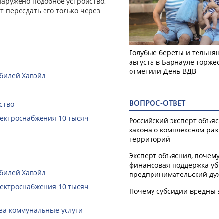
наружено подобное устройство,
т пересдать его только через
Голубые береты и тельняш
августа в Барнауле торже
отметили День ВДВ
билей Хавэйл
ВОПРОС-ОТВЕТ
ство
лектроснабжения 10 тысяч
Российский эксперт объя
закона о комплексном ра
территорий
Эксперт объяснил, почем
финансовая поддержка уб
билей Хавэйл
предпринимательский ду
лектроснабжения 10 тысяч
Почему субсидии вредны 
за коммунальные услуги