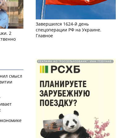
Завершился 1624-й день
спецоперации РФ на Украине.
ки. 2
Главное
ственно
РЕКЛАМА АО "РОССЕЛЬХОЗБАНК". ИНН 772511448.
снил смысл
звитии
у
ивает
х
экономике