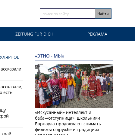
ZEITUNG FÜR DICH
РЕКЛАМА
«ЭТНО - МЫ»
УЛЯРНОЕ
рассказали
ассказали,
о есть
ицу
«Искусанный» интеллект и
ерой
баба-«отступница»: школьники
Барнаула продолжают снимать
фильмы о дружбе и традициях
й край