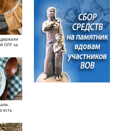
адержали
й ОПГ за
али,
о есть