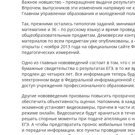
Важное новшество – прекращение выдачи результато
Впрочем, выпускников эти изменения напрямую не к
Главном управлении образования и молодежной поли
Так, прежними остались типология заданий, минимал
математике и 36 – по русскому языку) и время прове
общеобразовательным предметам. Демоверсии конт
материалов по всем предметам уже опубликованы, а
открыты с ноября 2013 года на официальном сайте Ф
педагогических измерений.
Одно из главных нововведений состоит в том, что с э
бумажные свидетельства о результатах ЕГЭ, в то же 
продлен до четырех лет. Вся информация теперь буд
электронном виде в Федеральной информационной си
доступ учреждения профессионального образования.
Другие нововведения призваны повысить прозрачно
обеспечить объективность оценки. Напомним, в каж
экзаменов установят видеокамеры, причем в части из
режиме онлайн. Видеозаписи будут храниться в тече
решать спорные моменты при подаче апелляции о 
ЕГЭ. А чтобы предотвратить пронос мобильных теле
и передачи информации, все пункты проведения экз