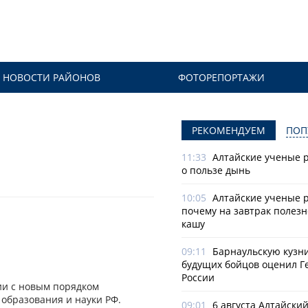
НОВОСТИ РАЙОНОВ
ФОТОРЕПОРТАЖИ
РЕКОМЕНДУЕМ
ПОП
11:33
Алтайские ученые 
о пользе дынь
10:05
Алтайские ученые р
почему на завтрак полезн
кашу
09:11
Барнаульскую кузн
будущих бойцов оценил Г
России
вии с новым порядком
образования и науки РФ.
09:01
6 августа Алтайски