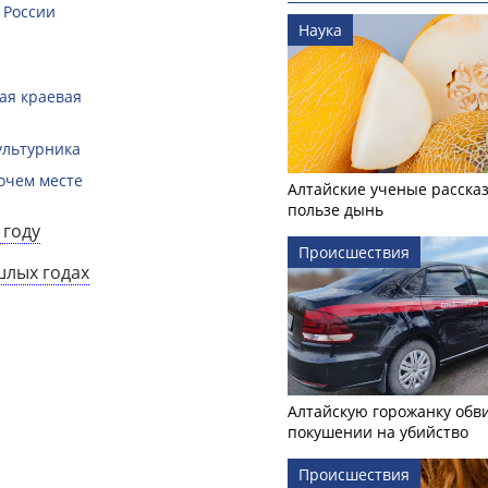
 России
Наука
кая краевая
ультурника
очем месте
Алтайские ученые рассказ
пользе дынь
 году
Происшествия
шлых годах
Алтайскую горожанку обв
покушении на убийство
Происшествия