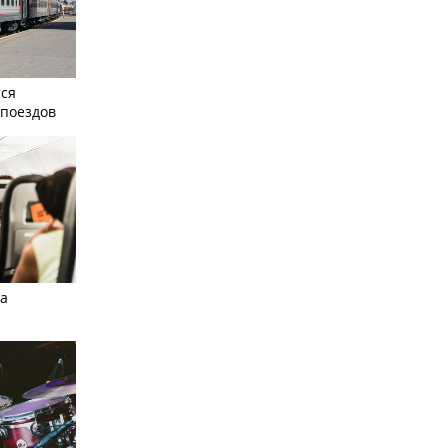
тся
поездов
а