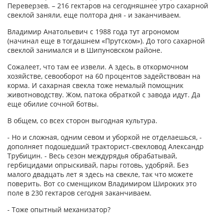
Переверзев. – 216 гектаров на сегодняшнее утро сахарной
свеклой заняли, еще полтора дня - и заканчиваем.
Владимир Анатольевич с 1988 года тут агрономом
(начинал еще в тогдашнем «Прутском»). До того сахарной
свеклой занимался и в Шипуновском районе.
Сожалеет, что там ее извели. А здесь, в откормочном
хозяйстве, севооборот на 60 процентов задействован на
корма. И сахарная свекла тоже немалый помощник
животноводству. Жом, патока обраткой с завода идут. Да
еще обилие сочной ботвы.
В общем, со всех сторон выгодная культура.
- Но и сложная, одним севом и уборкой не отделаешься, -
дополняет подошедший тракторист-свекловод Александр
Трубицин. - Весь сезон междурядья обрабатывай,
гербицидами опрыскивай, пары готовь, удобряй. Без
малого двадцать лет я здесь на свекле, так что можете
поверить. Вот со сменщиком Владимиром Широких это
поле в 230 гектаров сегодня заканчиваем.
- Тоже опытный механизатор?