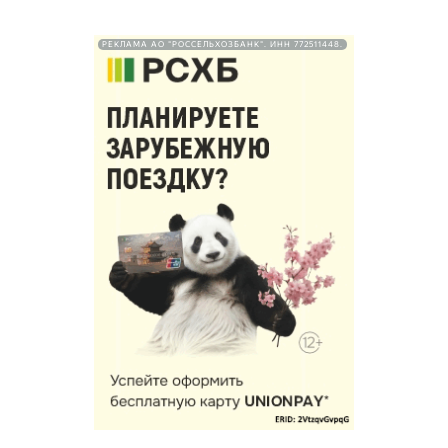
РЕКЛАМА АО "РОССЕЛЬХОЗБАНК". ИНН 772511448.