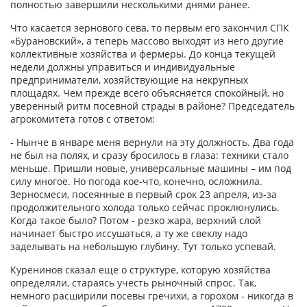
полностью завершили несколькими днями ранее.
Что касается зернового сева, то первым его закончил СПК
«Бурановский», а теперь массово выходят из него другие
коллективные хозяйства и фермеры. До конца текущей
недели должны управиться и индивидуальные
предприниматели, хозяйствующие на некрупных
площадях. Чем прежде всего объясняется спокойный, но
уверенный ритм посевной страды в районе? Председатель
агрокомитета готов с ответом:
- Нынче в январе меня вернули на эту должность. Два года
не был на полях, и сразу бросилось в глаза: техники стало
меньше. Пришли новые, универсальные машины – им под
силу многое. Но погода кое-что, конечно, осложнила.
Зерносмеси, посеянные в первый срок 23 апреля, из-за
продолжительного холода только сейчас проклюнулись.
Когда такое было? Потом - резко жара, верхний слой
начинает быстро иссушаться, а ту же свеклу надо
заделывать на небольшую глубину. Тут только успевай.
Куренинов сказал еще о структуре, которую хозяйства
определяли, стараясь учесть рыночный спрос. Так,
немного расширили посевы гречихи, а горохом - никогда в