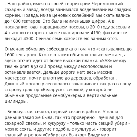
- Наш район, имея на своей территории Черемновский
сахарный завод, всегда занимался возделыванием сладких
корней. Правда, из-за ценовых колебаний мы скатывались
до 1600 гектаров. Это была наименьшая цифра. А в
последние годы наращиваем посевы, в 2010 году засевали
4 тысячи гектаров, нынче планировали 4190, фактически
выходит 4300. Сейчас семь хозяйств ею занимаются.
Отмечаю обмолвку собеседника о том, что «скатывались до
1600 гектаров». Кто-то о таких объемах только мечтает, а
здесь отсчет идет от более высокой планки. «УАЗ» между
тем ныряет в узкий проезд между лесополосами и
останавливается. Дальше дороги нет: весь массив
мастерски, почти вплотную до деревцев, обработан.
Длинный прогон у лесополосы заканчивает как раз в нашу
сторону трактор «Беларус» с сеялкой, у которой не
обычные продольные семябункеры, а вертикальные
цилиндры.
- Белорусская сеялка, первый сезон в работе. У нас и
раньше такая же была, так что проверено - лучшая для
сахарной свеклы. И кукурузу – только часть секций убери -
можно сеять, и другие подобные культуры, - говорит
главный агроном «Сибирских бычков» Владимир