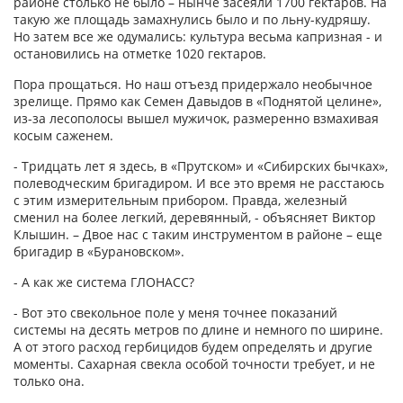
районе столько не было – нынче засеяли 1700 гектаров. На
такую же площадь замахнулись было и по льну-кудряшу.
Но затем все же одумались: культура весьма капризная - и
остановились на отметке 1020 гектаров.
Пора прощаться. Но наш отъезд придержало необычное
зрелище. Прямо как Семен Давыдов в «Поднятой целине»,
из-за лесополосы вышел мужичок, размеренно взмахивая
косым саженем.
- Тридцать лет я здесь, в «Прутском» и «Сибирских бычках»,
полеводческим бригадиром. И все это время не расстаюсь
с этим измерительным прибором. Правда, железный
сменил на более легкий, деревянный, - объясняет Виктор
Клышин. – Двое нас с таким инструментом в районе – еще
бригадир в «Бурановском».
- А как же система ГЛОНАСС?
- Вот это свекольное поле у меня точнее показаний
системы на десять метров по длине и немного по ширине.
А от этого расход гербицидов будем определять и другие
моменты. Сахарная свекла особой точности требует, и не
только она.