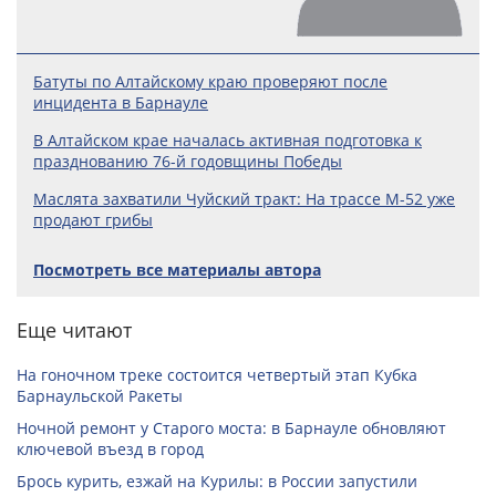
Батуты по Алтайскому краю проверяют после
инцидента в Барнауле
В Алтайском крае началась активная подготовка к
празднованию 76-й годовщины Победы
Маслята захватили Чуйский тракт: На трассе М-52 уже
продают грибы
Посмотреть все материалы автора
Еще читают
На гоночном треке состоится четвертый этап Кубка
Барнаульской Ракеты
Ночной ремонт у Старого моста: в Барнауле обновляют
ключевой въезд в город
Брось курить, езжай на Курилы: в России запустили