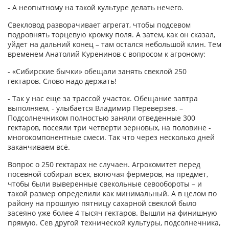
- А неопытному на такой культуре делать нечего.
Свекловод разворачивает агрегат, чтобы подсевом
подровнять торцевую кромку поля. А затем, как он сказал,
уйдет на дальний конец – там остался небольшой клин. Тем
временем Анатолий Куренинов с вопросом к агроному:
- «Сибирские бычки» обещали занять свеклой 250
гектаров. Слово надо держать!
- Так у нас еще за трассой участок. Обещание завтра
выполняем, - улыбается Владимир Переверзев. –
Подсолнечником полностью заняли отведенные 300
гектаров, посеяли три четверти зерновых, на половине -
многокомпонентные смеси. Так что через несколько дней
заканчиваем всё.
Вопрос о 250 гектарах не случаен. Агрокомитет перед
посевной собирал всех, включая фермеров, на предмет,
чтобы были выверенные свекольные севообороты – и
такой размер определили как минимальный. А в целом по
району на прошлую пятницу сахарной свеклой было
засеяно уже более 4 тысяч гектаров. Вышли на финишную
прямую. Сев другой технической культуры, подсолнечника,