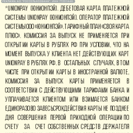
РЕКЛАМА АО "РОССЕЛЬХОЗБАНК". ИНН 772511448.