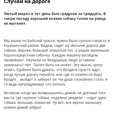
Случай на дороге
Лютый мороз в тот день был градусов за тридцать. В
такую погоду хороший хозяин собаку точно на улицу
не выгонит.
Мы ехали по Бийской трассе, нужно было срочно попасть в
Косихинский район. Видим, сидят на обочине дороги две
собаки. Вернее, большой лохматый пес, а рядом маленькая
короткошерстная собачка. Каждую машину взглядом
провожают. Неужели их бездушные люди оставили
замерзать? Нет. Такого быть не может. Эту мысль сразу
отмёл. Удобнее было думать, что бродяги просто ждут,
когда лучше дорогу перейти, или где-то хозяин по бору
бродит… выйдет и заберет их. На душе спокойнее стало. А
то ведь напридумывал что попало.
Вечером, когда мы возвращались домой, не доезжая того
места, где скулили собаки, издалека увидели – сидит одна
собака, большая, лохматая. Ну вот, все верно: малышку
хозяин домой забрал.