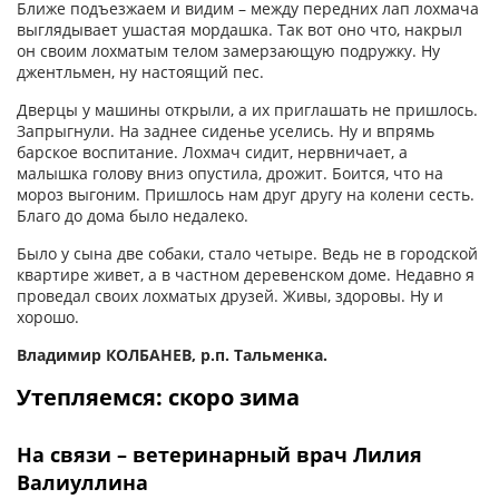
Ближе подъезжаем и видим – между передних лап лохмача
выглядывает ушастая мордашка. Так вот оно что, накрыл
он своим лохматым телом замерзающую подружку. Ну
джентльмен, ну настоящий пес.
Дверцы у машины открыли, а их приглашать не пришлось.
Запрыгнули. На заднее сиденье уселись. Ну и впрямь
барское воспитание. Лохмач сидит, нервничает, а
малышка голову вниз опустила, дрожит. Боится, что на
мороз выгоним. Пришлось нам друг другу на колени сесть.
Благо до дома было недалеко.
Было у сына две собаки, стало четыре. Ведь не в городской
квартире живет, а в частном деревенском доме. Недавно я
проведал своих лохматых друзей. Живы, здоровы. Ну и
хорошо.
Владимир КОЛБАНЕВ, р.п. Тальменка.
Утепляемся: скоро зима
На связи – ветеринарный врач Лилия
Валиуллина