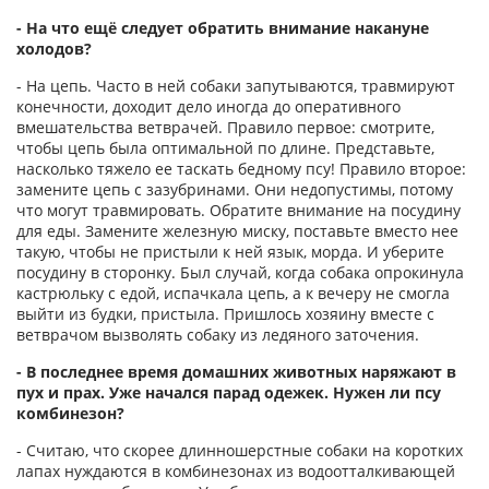
- На что ещё следует обратить внимание накануне
холодов?
- На цепь. Часто в ней собаки запутываются, травмируют
конечности, доходит дело иногда до оперативного
вмешательства ветврачей. Правило первое: смотрите,
чтобы цепь была оптимальной по длине. Представьте,
насколько тяжело ее таскать бедному псу! Правило второе:
замените цепь с зазубринами. Они недопустимы, потому
что могут травмировать. Обратите внимание на посудину
для еды. Замените железную миску, поставьте вместо нее
такую, чтобы не пристыли к ней язык, морда. И уберите
посудину в сторонку. Был случай, когда собака опрокинула
кастрюльку с едой, испачкала цепь, а к вечеру не смогла
выйти из будки, пристыла. Пришлось хозяину вместе с
ветврачом вызволять собаку из ледяного заточения.
- В последнее время домашних животных наряжают в
пух и прах. Уже начался парад одежек. Нужен ли псу
комбинезон?
- Считаю, что скорее длинношерстные собаки на коротких
лапах нуждаются в комбинезонах из водоотталкивающей