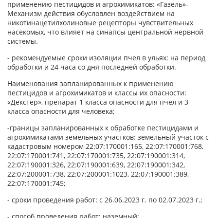
применению пестицидов и агрохимикатов: «Газель»-
Механизм действия обусловлен воздействием на
никотинацетилхолиновые рецепторы чувствительных
насекомых, что влияет на синапсы центральной нервной
системы.
- рекомендуемые сроки изоляции пчел в ульях: на период
обработки и 24 часа со дня последней обработки.
Наименования запланированных к применению
пестицидов и агрохимикатов и классы их опасности:
«Декстер», препарат 1 класса опасности для пчёл и 3
класса опасности для человека;
-границы запланированных к обработке пестицидами и
агрохимикатами земельных участков: земельный участок с
кадастровым номером 22:07:170001:165, 22:07:170001:768,
22:07:170001:741, 22:07:170001:735, 22:07:190001:314,
22:07:190001:326, 22:07:190001:639, 22:07:190001:342,
22:07:200001:738, 22:07:200001:1023, 22:07:190001:389,
22:07:170001:745;
- сроки проведения работ: с 26.06.2023 г. по 02.07.2023 г.;
- способ проведения работ: наземный;