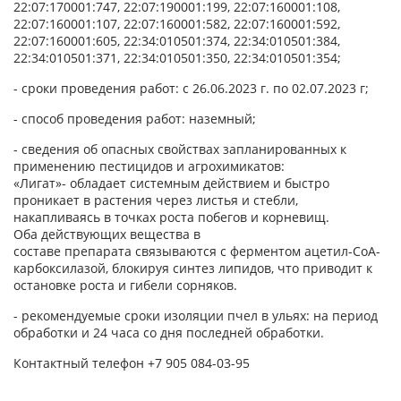
22:07:170001:747, 22:07:190001:199, 22:07:160001:108,
22:07:160001:107, 22:07:160001:582, 22:07:160001:592,
22:07:160001:605, 22:34:010501:374, 22:34:010501:384,
22:34:010501:371, 22:34:010501:350, 22:34:010501:354;
- сроки проведения работ: с 26.06.2023 г. по 02.07.2023 г;
- способ проведения работ: наземный;
- сведения об опасных свойствах запланированных к
применению пестицидов и агрохимикатов:
«Лигат»- обладает системным действием и быстро
проникает в растения через листья и стебли,
накапливаясь в точках роста побегов и корневищ.
Оба действующих вещества в
составе препарата связываются с ферментом ацетил-СоА-
карбоксилазой, блокируя синтез липидов, что приводит к
остановке роста и гибели сорняков.
- рекомендуемые сроки изоляции пчел в ульях: на период
обработки и 24 часа со дня последней обработки.
Контактный телефон +7 905 084-03-95