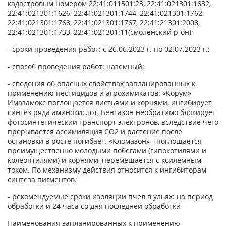
кадастровым номером 22:41:011501:23, 22:41:021301:1632,
22:41:021301:1626, 22:41:021301:1744, 22:41:021301:1762,
22:41:021301:1768, 22:41:021301:1767, 22:41:21301:2008,
22:41:021301:1733, 22:41:021301:11(смоленский р-он);
- сроки проведения работ: с 26.06.2023 г. по 02.07.2023 г.;
- способ проведения работ: наземный;
- сведения об опасных свойствах запланированных к
применению пестицидов и агрохимикатов: «Корум»-
Имазамокс поглощается листьями и корнями, ингибирует
синтез ряда аминокислот, Бентазон необратимо блокирует
фотосинтетический транспорт электронов, вследствие чего
прерывается ассимиляция CO2 и растение после
остановки в росте погибает. «Кломазон» - поглощается
преимущественно молодыми побегами (гипокотилями и
колеоптилями) и корнями, перемещается с ксилемным
током. По механизму действия относится к ингибиторам
синтеза пигментов.
- рекомендуемые сроки изоляции пчел в ульях: на период
обработки и 24 часа со дня последней обработки
Наименования запланированных к применению