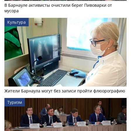
В Барнауле активисты очистили берег Пивоварки от
мусора
Культура
Жители Барнаула могут без записи пройти флюорографию
Туризм