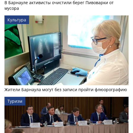
В Барнауле активисты очистили берег Пивоварки от
мусора
Культура
Жители Барнаула могут без записи пройти флюорографию
Туризм