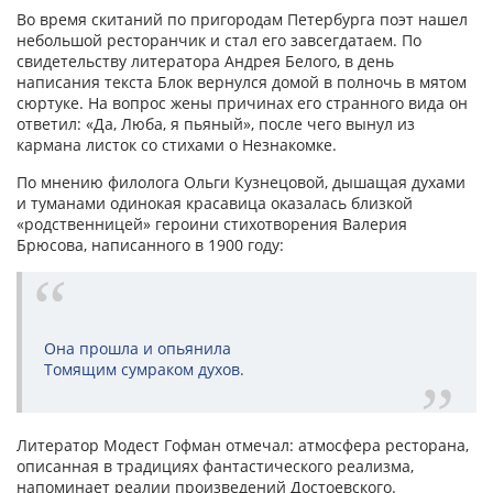
Во время скитаний по пригородам Петербурга поэт нашел
небольшой ресторанчик и стал его завсегдатаем. По
свидетельству литератора Андрея Белого, в день
написания текста Блок вернулся домой в полночь в мятом
сюртуке. На вопрос жены причинах его странного вида он
ответил: «Да, Люба, я пьяный», после чего вынул из
кармана листок со стихами о Незнакомке.
По мнению филолога Ольги Кузнецовой, дышащая духами
и туманами одинокая красавица оказалась близкой
«родственницей» героини стихотворения Валерия
Брюсова, написанного в 1900 году:
Она прошла и опьянила
Томящим сумраком духов.
Литератор Модест Гофман отмечал: атмосфера ресторана,
описанная в традициях фантастического реализма,
напоминает реалии произведений Достоевского.