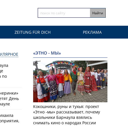
ZEITUNG FÜR DICH
РЕКЛАМА
«ЭТНО - МЫ»
УЛЯРНОЕ
аула
де
 по
черинки»
етят День
науле
Кокошники, руны и тухья: проект
«Этно -мы» рассказывает, почему
ихаила
школьники Барнаула взялись
оприятия,
снимать кино о народах России