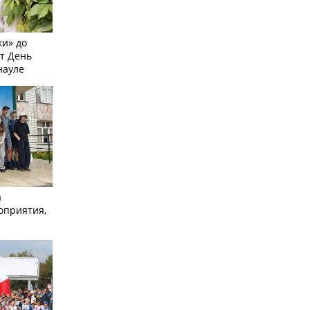
и» до
ят День
науле
а
оприятия,