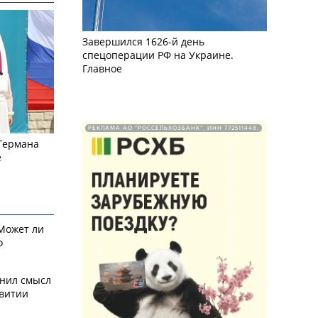
Завершился 1626-й день
спецоперации РФ на Украине.
Главное
РЕКЛАМА АО "РОССЕЛЬХОЗБАНК". ИНН 772511448.
 Германа
е
 Может ли
о
снил смысл
звитии