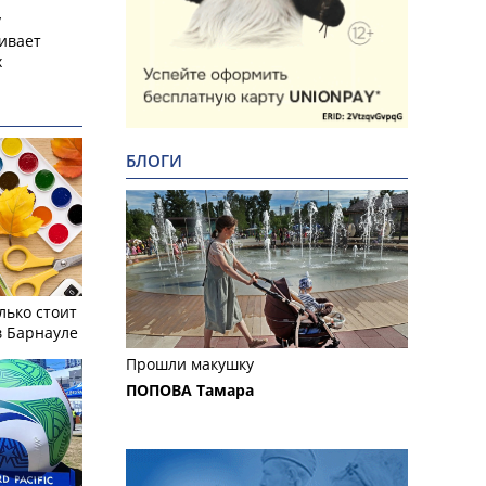
у
ивает
х
БЛОГИ
лько стоит
в Барнауле
Прошли макушку
ПОПОВА Тамара