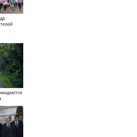
ндр
ителей
ожидаются
а