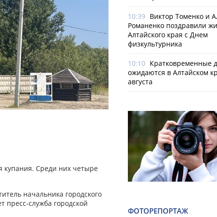
10:39
Виктор Томенко и 
Романенко поздравили ж
Алтайского края с Днем
физкультурника
10:10
Кратковременные 
ожидаются в Алтайском кр
августа
я купания. Среди них четыре
титель начальника городского
т пресс-служба городской
ФОТОРЕПОРТАЖ