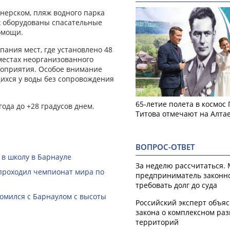
нерском, пляж водного парка
ех оборудованы спасательные
омощи.
пания мест, где установлено 48
местах неорганизованного
роприятия. Особое внимание
ихся у воды без сопровождения
65-летие полета в космос
ода до +28 градусов днем.
Титова отмечают на Алта
ВОПРОС-ОТВЕТ
 в школу в Барнауле
За неделю рассчитаться.
 проходил чемпионат мира по
предприниматель законн
требовать долг до суда
омился с Барнаулом с высоты
Российский эксперт объя
закона о комплексном ра
территорий