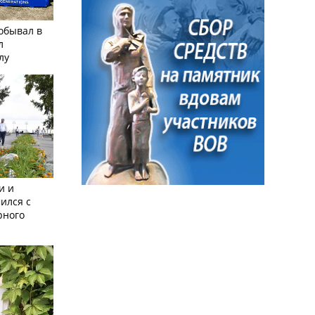
обывал в
л
лу
и и
ился с
рного