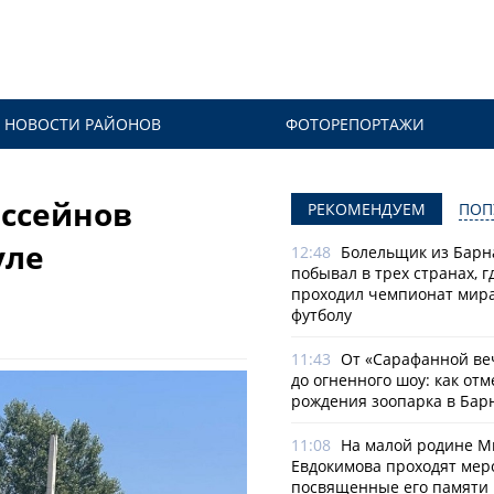
НОВОСТИ РАЙОНОВ
ФОТОРЕПОРТАЖИ
ассейнов
РЕКОМЕНДУЕМ
ПОП
уле
12:48
Болельщик из Барн
побывал в трех странах, г
проходил чемпионат мира
футболу
11:43
От «Сарафанной ве
до огненного шоу: как отм
рождения зоопарка в Бар
11:08
На малой родине М
Евдокимова проходят мер
посвященные его памяти