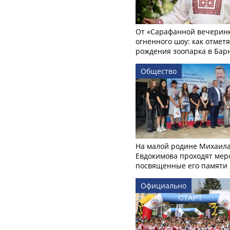
От «Сарафанной вечеринк
огненного шоу: как отмет
рождения зоопарка в Бар
Общество
На малой родине Михаил
Евдокимова проходят мер
посвященные его памяти
Официально