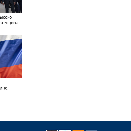
ысоко
отенциал
ине.