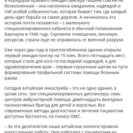
В коридорах краевого онкодиспансера тишина совсем не
безжизненная – она наполнена ожиданием, надеждой и
той особой собранностью, которая бывает там, где каждый
день идет борьба за самое дорогое. А начиналась эта
история почти незаметно – с маленького
специализированного кабинета в обычной поликлинике
Барнаула в 1946 году. Скромное помещение, минимум
ресурсов, страна еще не оправилась от военной разрухи.
Уже через два года в приспособленном здании открыли
первый онкодиспансер на 15 коек. Всего пятнадцать мест,
которые стали для кого-то последней надеждой, а для
здравоохранения края – первым серьезным шагом на пути
формирования профильной системы помощи больным
раком.
Сегодня алтайская онкослужба – это не одно здание, а
целая сеть: три специализированных диспансера, семь
центров амбулаторной помощи, девятнадцать выездных
паллиативных бригад для детей и взрослых. Все
современные методы диагностики и лечения пациентам
доступны бесплатно, по полису ОМС.
– За эти десятилетия наши алтайские коллеги провели
колоссальную работу. Они работают с пациентами на