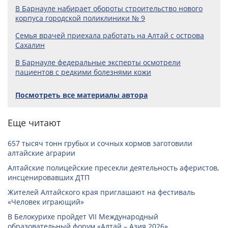
В Барнауле набирает обороты строительство нового
корпуса городской поликлиники № 9
Семья врачей приехала работать на Алтай с острова
Сахалин
В Барнауле федеральные эксперты осмотрели
пациентов с редкими болезнями кожи
Посмотреть все материалы автора
Еще читают
657 тысяч тонн грубых и сочных кормов заготовили
алтайские аграрии
Алтайские полицейские пресекли деятельность аферистов,
инсценировавших ДТП
Жителей Алтайского края приглашают на фестиваль
«Человек играющий»
В Белокурихе пройдет VII Международный
образовательный форум «Алтай – Азия 2026»