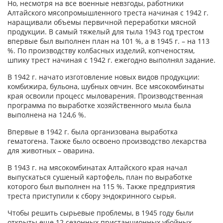
Но, несмотря на все военные невзгоды, работники
Алтайского мясопромышленного треста начиная с 1942 г.
наращивали объемы первичной переработки мясной
продукции. В самый тяжелый для тыла 1943 год трестом
впервые был выполнен план на 101 %, а в 1945 г. – на 113
%. По производству колбасных изделий, копченостям,
шпику трест начиная с 1942 г. ежегодно выполнял задание.
В 1942 г. начато изготовление новых видов продукции:
комбижира, бульона, шубных овчин. Все мясокомбинаты
края освоили процесс мыловарения. Производственная
программа по выработке хозяйственного мыла была
выполнена на 124,6 %.
Впервые в 1942 г. была организована выработка
гематогена. Также было освоено производство лекарства
для животных – оварина.
В 1943 г. на мясокомбинатах Алтайского края начал
выпускаться сушеный картофель, план по выработке
которого был выполнен на 115 %. Также предприятия
треста приступили к сбору эндокринного сырья.
Чтобы решить сырьевые проблемы, в 1945 году были
открыты еще 12 сезонных пристанционных убойных