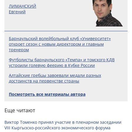
ЛИМАНСКИЙ
Евгений
Барнаульский волейбольный клуб «Университет»
откроет сезон с новым директором и главным
тренером
Футболисты барнаульского «Темпа» и томского КДВ
устроили голевую феерию в Кубке России
Алтайские гребцы завоевали медали разных
достоинств на первенстве страны
Посмотреть все материалы автора
Еще читают
Виктор Томенко принял участие в пленарном заседании
VIII Кыргызско-российского экономического форума