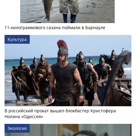
11-килограммового сазана поймали в Барнауле
Культура
В российский прокат вышел блокбастер Кристофера
Нолана «Одиссея»
Экология