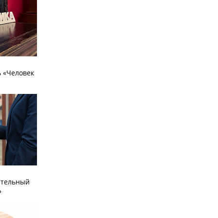
 «Человек
ательный
»