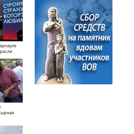
Барнауле
трасли
т
Сырная