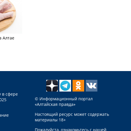
а Алтае
 в сфере
© Информационный портал
025
«Алтайская правда»
Настоящий ресурс может содержать
ание
материалы 18+
Пожалуйста, ознакомьтесь с нашей