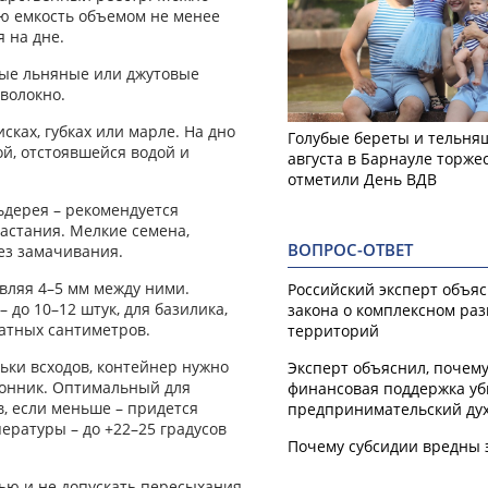
ю емкость объемом не менее
 на дне.
ные льняные или джутовые
 волокно.
ках, губках или марле. На дно
Голубые береты и тельняш
ой, отстоявшейся водой и
августа в Барнауле торже
отметили День ВДВ
льдерея – рекомендуется
астания. Мелкие семена,
ВОПРОС-ОТВЕТ
без замачивания.
вляя 4–5 мм между ними.
Российский эксперт объя
 до 10–12 штук, для базилика,
закона о комплексном ра
ратных сантиметров.
территорий
льки всходов, контейнер нужно
Эксперт объяснил, почем
онник. Оптимальный для
финансовая поддержка уб
в, если меньше – придется
предпринимательский ду
ературы – до +22–25 градусов
Почему субсидии вредны 
ью и не допускать пересыхания