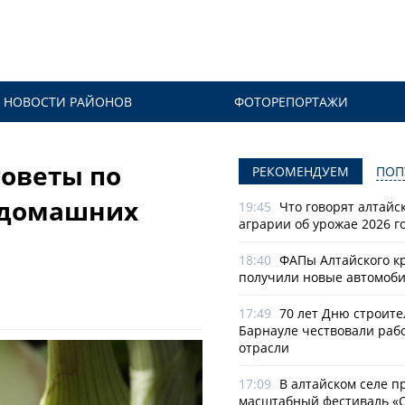
НОВОСТИ РАЙОНОВ
ФОТОРЕПОРТАЖИ
советы по
РЕКОМЕНДУЕМ
ПОП
 домашних
19:45
Что говорят алтайс
аграрии об урожае 2026 г
18:40
ФАПы Алтайского к
получили новые автомоб
17:49
70 лет Дню строите
Барнауле чествовали раб
отрасли
17:09
В алтайском селе п
масштабный фестиваль «