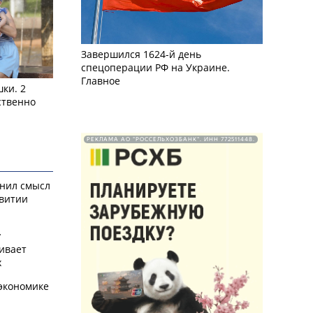
Завершился 1624-й день
спецоперации РФ на Украине.
Главное
ки. 2
ственно
РЕКЛАМА АО "РОССЕЛЬХОЗБАНК". ИНН 772511448.
снил смысл
звитии
у
ивает
х
экономике