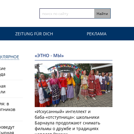
ZEITUNG FÜR DICH
РЕКЛАМА
«ЭТНО - МЫ»
УЛЯРНОЕ
кие
ода
рая
или
ля: в
отников
«Искусанный» интеллект и
баба-«отступница»: школьники
Барнаула продолжают снимать
роведут
фильмы о дружбе и традициях
Сырная