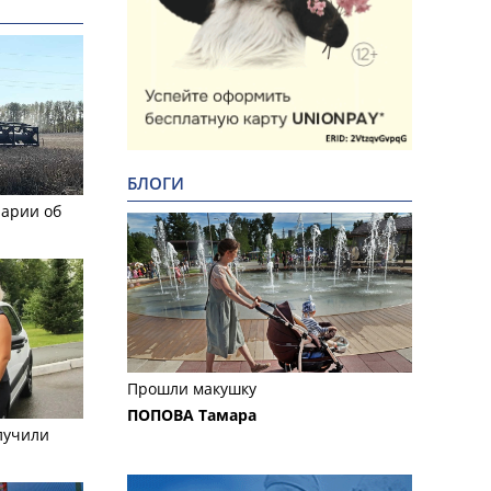
БЛОГИ
рарии об
Прошли макушку
ПОПОВА Тамара
лучили