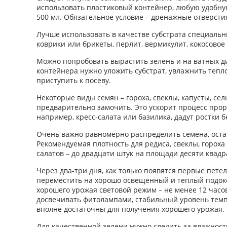
использовать пластиковый контейнер, любую удобну
500 мл. Обязательное условие – дренажные отверстия
Лучше использовать в качестве субстрата специаль
коврики или брикеты, перлит, вермикулит, кокосовое
Можно попробовать вырастить зелень и на ватных дис
контейнера нужно уложить субстрат, увлажнить тепл
приступить к посеву.
Некоторые виды семян – гороха, свеклы, капусты, се
предварительно замочить. Это ускорит процесс прор
например, кресс-салата или базилика, дадут ростки 
Очень важно равномерно распределить семена, оста
Рекомендуемая плотность для редиса, свеклы, гороха –
салатов – до двадцати штук на площади десяти квад
Через два-три дня, как только появятся первые пете
переместить на хорошо освещенный и теплый подок
хорошего урожая световой режим – не менее 12 часо
досвечивать фитолампами, стабильный уровень темп
вполне достаточны для получения хорошего урожая.
Для качественной зелени нужно следить за влажност