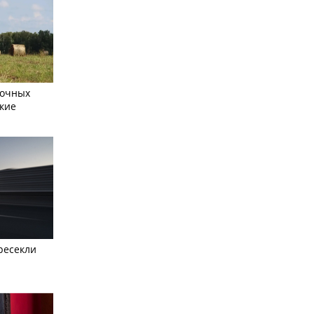
сочных
кие
ресекли