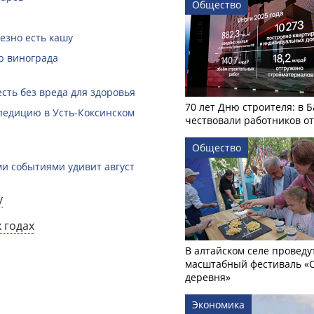
Общество
езно есть кашу
ю винограда
сть без вреда для здоровья
70 лет Дню строителя: в 
педицию в Усть-Коксинском
чествовали работников о
Общество
ми событиями удивит август
у
 годах
В алтайском селе проведу
масштабный фестиваль «
деревня»
Экономика