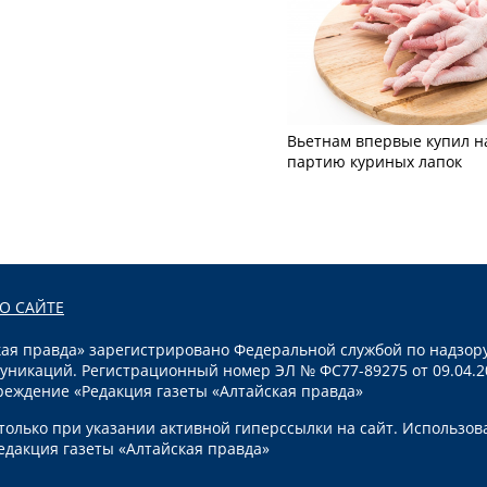
Вьетнам впервые купил н
партию куриных лапок
О САЙТЕ
я правда» зарегистрировано Федеральной службой по надзору
уникаций. Регистрационный номер ЭЛ № ФС77-89275 от 09.04.2
реждение «Редакция газеты «Алтайская правда»
олько при указании активной гиперссылки на сайт. Использов
едакция газеты «Алтайская правда»