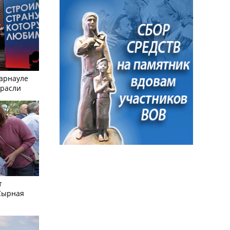
Барнауле
трасли
т
Сырная