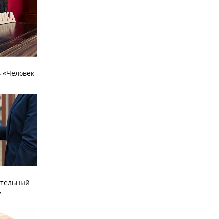
 «Человек
ательный
»