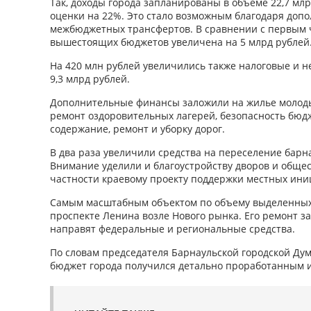
Так, доходы города запланированы в объеме 22,7 мл
оценки на 22%. Это стало возможным благодаря до
межбюджетных трансфертов. В сравнении с первым
вышестоящих бюджетов увеличена на 5 млрд рублей
На 420 млн рублей увеличились также налоговые и н
9,3 млрд рублей.
Дополнительные финансы заложили на жилье молод
ремонт оздоровительных лагерей, безопасность бюд
содержание, ремонт и уборку дорог.
В два раза увеличили средства на переселение барн
Внимание уделили и благоустройству дворов и обще
частности краевому проекту поддержки местных ини
Самым масштабным объектом по объему выделенных 
проспекте Ленина возле Нового рынка. Его ремонт за
направят федеральные и региональные средства.
По словам председателя Барнаульской городской Ду
бюджет города получился детально проработанным 