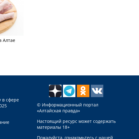
а Алтае
 в сфере
© Информационный портал
025
«Алтайская правда»
Настоящий ресурс может содержать
ание
материалы 18+
Пожалуйста, ознакомьтесь с нашей