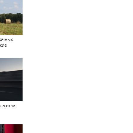
сочных
кие
ресекли