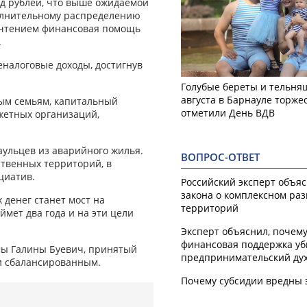
рд рублей, что выше ожидаемой
полнительному распределению
 чтением финансовая помощь
.
еналоговые доходы, достигнув
Голубые береты и тельняш
августа в Барнауле торже
ым семьям, капитальный
отметили День ВДВ
жетных организаций,
аульцев из аварийного жилья.
ВОПРОС-ОТВЕТ
ственных территорий, в
циатив.
Российский эксперт объя
закона о комплексном ра
денег станет мост на
территорий
ймет два года и на эти цели
Эксперт объяснил, почем
финансовая поддержка уб
мы Галины Буевич, принятый
предпринимательский ду
и сбалансированным.
Почему субсидии вредны 