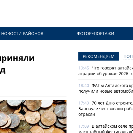
НОВОСТИ РАЙОНОВ
ФОТОРЕПОРТАЖИ
приняли
РЕКОМЕНДУЕМ
ПОП
од
19:45
Что говорят алтайс
аграрии об урожае 2026 г
18:40
ФАПы Алтайского к
получили новые автомоб
17:49
70 лет Дню строите
Барнауле чествовали раб
отрасли
17:09
В алтайском селе п
масштабный фестиваль «