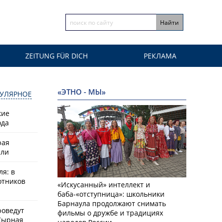
ZEITUNG FÜR DICH
РЕКЛАМА
«ЭТНО - МЫ»
УЛЯРНОЕ
кие
ода
рая
или
ля: в
отников
«Искусанный» интеллект и
баба-«отступница»: школьники
Барнаула продолжают снимать
роведут
фильмы о дружбе и традициях
Сырная