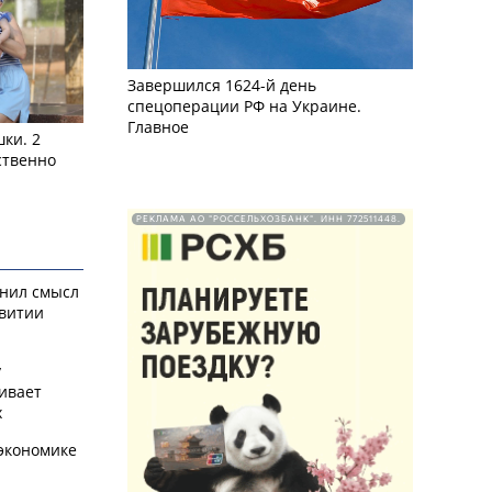
Завершился 1624-й день
спецоперации РФ на Украине.
Главное
ки. 2
ственно
РЕКЛАМА АО "РОССЕЛЬХОЗБАНК". ИНН 772511448.
снил смысл
звитии
у
ивает
х
экономике