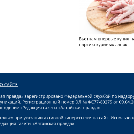
Вьетнам впервые купил н
партию куриных лапок
О САЙТЕ
я правда» зарегистрировано Федеральной службой по надзору
уникаций. Регистрационный номер ЭЛ № ФС77-89275 от 09.04.2
реждение «Редакция газеты «Алтайская правда»
олько при указании активной гиперссылки на сайт. Использов
едакция газеты «Алтайская правда»