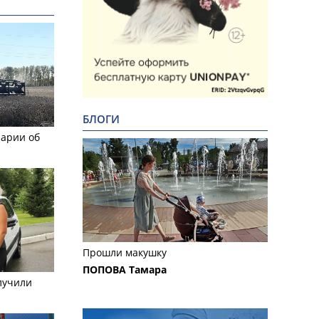
БЛОГИ
рарии об
Прошли макушку
ПОПОВА Тамара
лучили