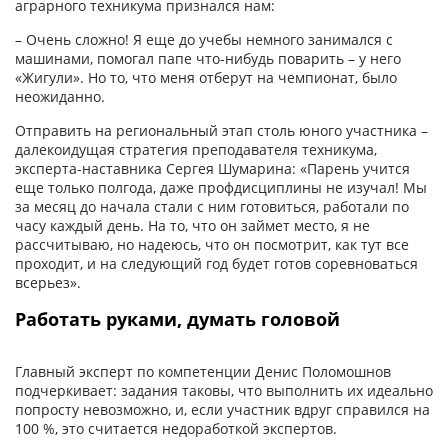
аграрного техникума признался нам:
– Очень сложно! Я еще до учебы немного занимался с
машинами, помогал папе что-нибудь поварить – у него
«Жигули». Но то, что меня отберут на чемпионат, было
неожиданно.
Отправить на региональный этап столь юного участника –
далекоидущая стратегия преподавателя техникума,
эксперта-наставника Сергея Шумарина: «Парень учится
еще только полгода, даже профдисциплины не изучал! Мы
за месяц до начала стали с ним готовиться, работали по
часу каждый день. На то, что он займет место, я не
рассчитываю, но надеюсь, что он посмотрит, как тут все
проходит, и на следующий год будет готов соревноваться
всерьез».
Работать руками, думать головой
Главный эксперт по компетенции Денис Поломошнов
подчеркивает: задания таковы, что выполнить их идеально
попросту невозможно, и, если участник вдруг справился на
100 %, это считается недоработкой экспертов.