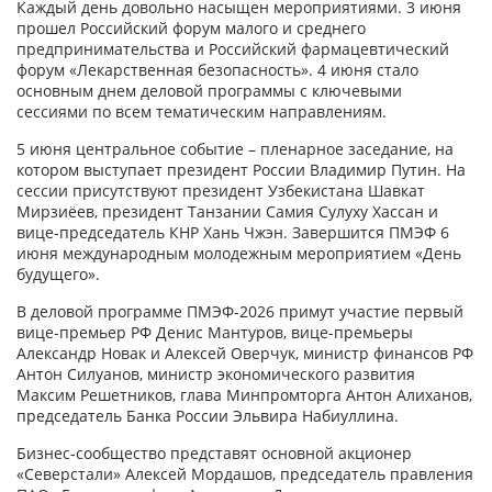
Каждый день довольно насыщен мероприятиями. 3 июня
прошел Российский форум малого и среднего
предпринимательства и Российский фармацевтический
форум «Лекарственная безопасность». 4 июня стало
основным днем деловой программы с ключевыми
сессиями по всем тематическим направлениям.
5 июня центральное событие – пленарное заседание, на
котором выступает президент России Владимир Путин. На
сессии присутствуют президент Узбекистана Шавкат
Мирзиёев, президент Танзании Самия Сулуху Хассан и
вице-председатель КНР Хань Чжэн. Завершится ПМЭФ 6
июня международным молодежным мероприятием «День
будущего».
В деловой программе ПМЭФ-2026 примут участие первый
вице-премьер РФ Денис Мантуров, вице-премьеры
Александр Новак и Алексей Оверчук, министр финансов РФ
Антон Силуанов, министр экономического развития
Максим Решетников, глава Минпромторга Антон Алиханов,
председатель Банка России Эльвира Набиуллина.
Бизнес-сообщество представят основной акционер
«Северстали» Алексей Мордашов, председатель правления