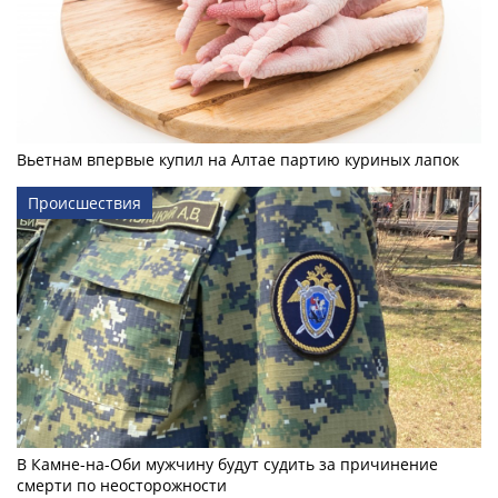
Вьетнам впервые купил на Алтае партию куриных лапок
Происшествия
В Камне-на-Оби мужчину будут судить за причинение
смерти по неосторожности