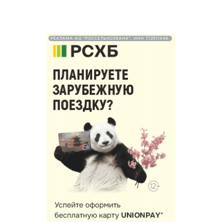
РЕКЛАМА АО "РОССЕЛЬХОЗБАНК". ИНН 772511448.