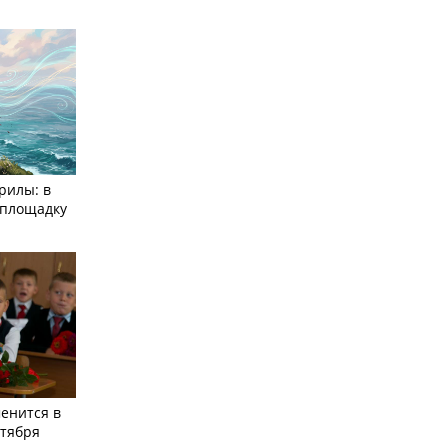
рилы: в
­площадку
енится в
нтября