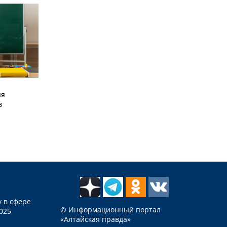
ия
в
 в сфере
© Информационный портал
025
«Алтайская правда»