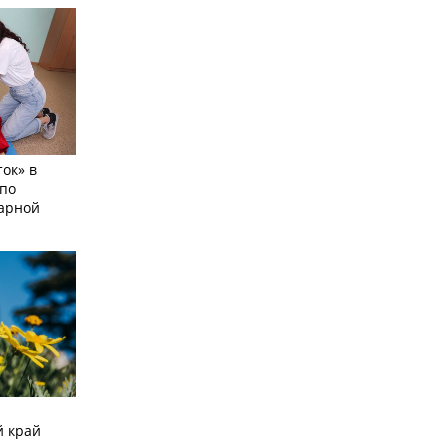
ок» в
по
тарной
й край