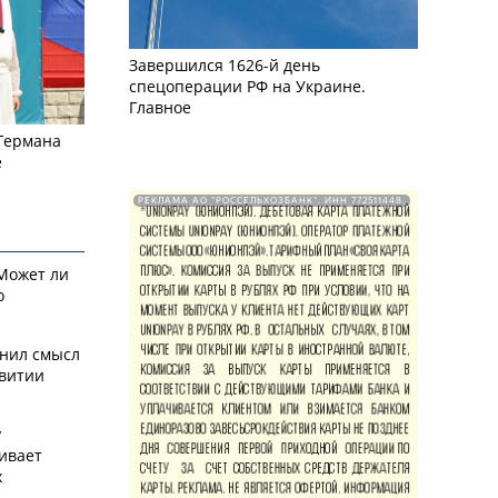
Завершился 1626-й день
спецоперации РФ на Украине.
Главное
 Германа
е
РЕКЛАМА АО "РОССЕЛЬХОЗБАНК". ИНН 772511448.
 Может ли
о
снил смысл
звитии
у
ивает
х