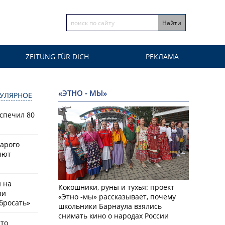
ZEITUNG FÜR DICH
РЕКЛАМА
«ЭТНО - МЫ»
УЛЯРНОЕ
спечил 80
тарого
яют
й на
Кокошники, руны и тухья: проект
ли
«Этно -мы» рассказывает, почему
бросать»
школьники Барнаула взялись
снимать кино о народах России
что