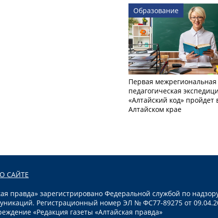
Образование
Первая межрегиональная
педагогическая экспедиц
«Алтайский код» пройдет 
Алтайском крае
О САЙТЕ
я правда» зарегистрировано Федеральной службой по надзору
уникаций. Регистрационный номер ЭЛ № ФС77-89275 от 09.04.2
реждение «Редакция газеты «Алтайская правда»