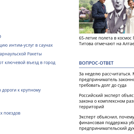
О
65-летие полета в космос
Титова отмечают на Алта
ию интим-услуг в саунах
Барнаульской Ракеты
ют ключевой въезд в город
ВОПРОС-ОТВЕТ
За неделю рассчитаться.
предприниматель законн
требовать долг до суда
 дороги к крупному
Российский эксперт объя
закона о комплексном ра
территорий
х поездов
Эксперт объяснил, почем
финансовая поддержка уб
предпринимательский ду