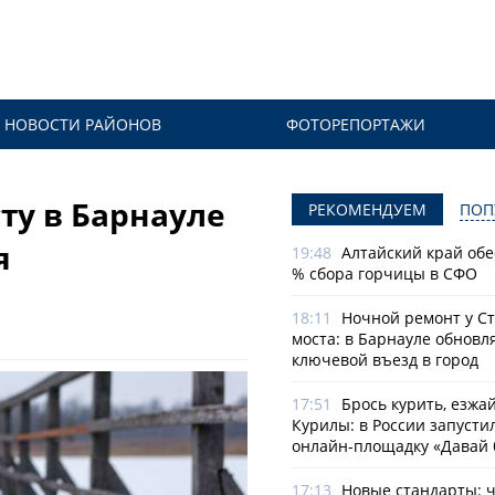
НОВОСТИ РАЙОНОВ
ФОТОРЕПОРТАЖИ
ту в Барнауле
РЕКОМЕНДУЕМ
ПОП
‍
19:48
Алтайский край обе
% сбора горчицы в СФО
18:11
Ночной ремонт у С
моста: в Барнауле обновл
ключевой въезд в город
17:51
Брось курить, езжа
Курилы: в России запусти
онлайн-­площадку «Давай 
17:13
Новые стандарты: 