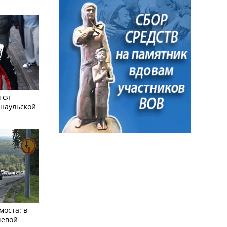
тся
рнаульской
моста: в
чевой