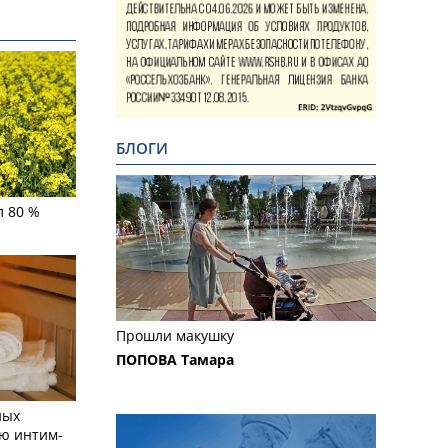
БЛОГИ
л 80 %
Прошли макушку
ПОПОВА Тамара
ных
ю интим-