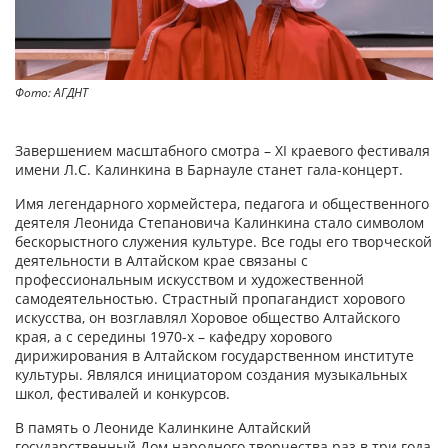
Фото: АГДНТ
Завершением масштабного смотра – XI краевого фестиваля
имени Л.С. Калинкина в Барнауле станет гала-концерт.
Имя легендарного хормейстера, педагога и общественного
деятеля Леонида Степановича Калинкина стало символом
бескорыстного служения культуре. Все годы его творческой
деятельности в Алтайском крае связаны с
профессиональным искусством и художественной
самодеятельностью. Страстный пропагандист хорового
искусства, он возглавлял Хоровое общество Алтайского
края, а с середины 1970-х – кафедру хорового
дирижирования в Алтайском государственном институте
культуры. Являлся инициатором создания музыкальных
школ, фестивалей и конкурсов.
В память о Леониде Калинкине Алтайский
государственный Дом народного творчества раз в три года