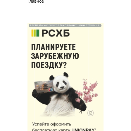
Главное
РЕКЛАМА АО "РОССЕЛЬХОЗБАНК". ИНН 772511448.