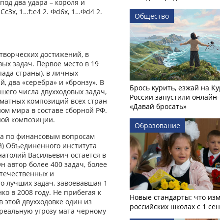
под два удара – короля и
Cc3x, 1…f:e4 2. Фd6x, 1…Фd4 2.
Общество
творческих достижений, в
ых задач. Первое место в 19
ада страны), в личных
й, два «серебра» и «бронзу». В
Брось курить, езжай на Ку
шего числа двухходовых задач,
России запустили онлайн-
матных композиций всех стран
«Давай бросать»
ом мира в составе сборной РФ.
ной композиции.
Образование
ра по финансовым вопросам
й) Объединенного института
натолий Васильевич остается в
 автор более 400 задач, более
отечественных и
го лучших задач, завоевавшая 1
о в 2008 году. Не прибегая к
Новые стандарты: что изм
 этой двухходовке один из
российских школах с 1 се
 реальную угрозу мата черному