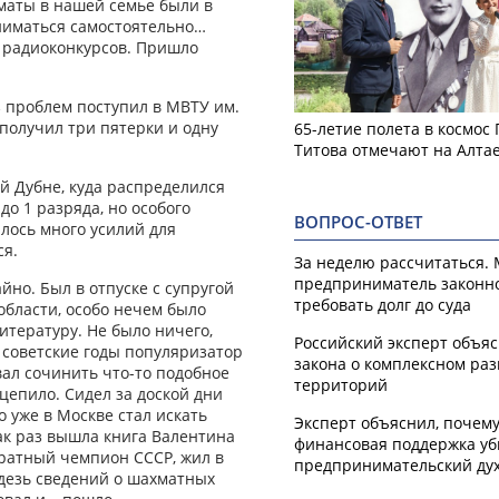
маты в нашей семье были в
аниматься самостоятельно…
з радиоконкурсов. Пришло
з проблем поступил в МВТУ им.
 получил три пятерки и одну
65-летие полета в космос
Титова отмечают на Алта
й Дубне, куда распределился
о 1 разряда, но особого
ВОПРОС-ОТВЕТ
алось много усилий для
ся.
За неделю рассчитаться.
предприниматель законн
но. Был в отпуске с супругой
требовать долг до суда
области, особо нечем было
тературу. Не было ничего,
Российский эксперт объя
 советские годы популяризатор
закона о комплексном ра
ал сочинить что-то подобное
территорий
ацепило. Сидел за доской дни
о уже в Москве стал искать
Эксперт объяснил, почем
ак раз вышла книга Валентина
финансовая поддержка уб
кратный чемпион СССР, жил в
предпринимательский ду
дезь сведений о шахматных