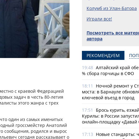
Колумб из Улан-Батора
Играли все!
Посмотреть все мате
автора
РЕКОМЕНДУЕМ
ПОП
19:48
Алтайский край обе
% сбора горчицы в СФО
18:11
Ночной ремонт у С
местно с краевой Федерацией
моста: в Барнауле обновл
овых задач в честь 80-летия
ключевой въезд в город
алисты этого жанра с трех
17:51
Брось курить, езжа
Курилы: в России запусти
 что один из самых именитых
онлайн-­площадку «Давай 
одный гроссмейстер Анатолий
ого сообщения, родился и вырос
17:13
Новые стандарты: 
ильевич сегодня рассказывает о