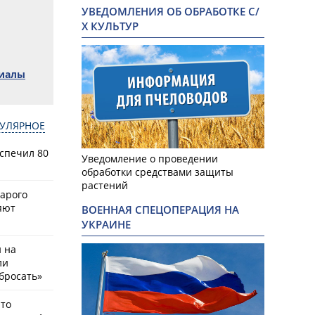
УВЕДОМЛЕНИЯ ОБ ОБРАБОТКЕ С/
Х КУЛЬТУР
риалы
УЛЯРНОЕ
спечил 80
Уведомление о проведении
обработки средствами защиты
растений
тарого
яют
ВОЕННАЯ СПЕЦОПЕРАЦИЯ НА
УКРАИНЕ
й на
ли
бросать»
что