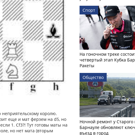
Спорт
На гоночном треке состои
четвертый этап Кубка Ба
Ракеты
Общество
р неприятельскому королю.
озит еще и мат ферзем на d5, но
Ночной ремонт у Старого 
сли 1. Сf3?! Тут готовы маты на
Барнауле обновляют клю
поле, но нет мата (вторым
въезд в город