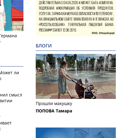
 Германа
е
БЛОГИ
 Может ли
о
снил смысл
звитии
Прошли макушку
ПОПОВА Тамара
у
ивает
х