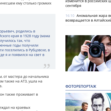
изменится в российских ш
инесшем ему столько громких
сентября
16:10
Аномальная жара в
возвращается в Алтайски
орьевич, родились в
ского края в 1928 году (мама
лучилось так, что
военные годы получили
и поселились в Рубцовске, в
де я и появился на свет в
, от мастера до начальника
ом также на АТЗ, ушла на
а.
ФОТОРЕПОРТАЖ
 он также проживает в
беждал на краевых