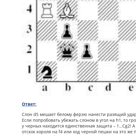
Ответ:
Слон d5 мешает белому ферзю нанести разящий уда
Если попробовать убежать слоном в угол на h1, то гр
у черных находится единственная защита – 1…Сg2! А е
отскок короля на f4 или ход черной пешки на это же 