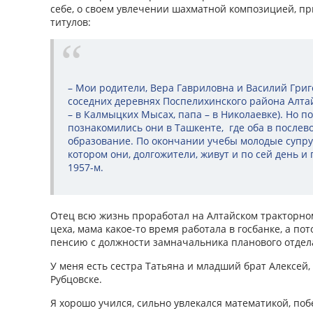
себе, о своем увлечении шахматной композицией, пр
титулов:
– Мои родители, Вера Гавриловна и Василий Григ
соседних деревнях Поспелихинского района Алтай
– в Калмыцких Мысах, папа – в Николаевке). Но по
познакомились они в Ташкенте, где оба в после
образование. По окончании учебы молодые супруг
котором они, долгожители, живут и по сей день и г
1957-м.
Отец всю жизнь проработал на Алтайском тракторном
цеха, мама какое-то время работала в госбанке, а пот
пенсию с должности замначальника планового отдел
У меня есть сестра Татьяна и младший брат Алексей,
Рубцовске.
Я хорошо учился, сильно увлекался математикой, по