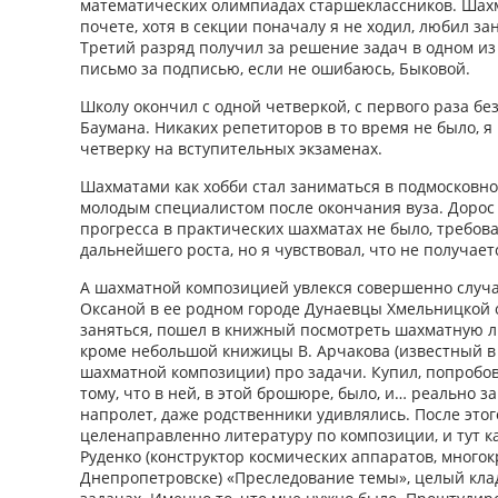
математических олимпиадах старшеклассников. Шах
почете, хотя в секции поначалу я не ходил, любил з
Третий разряд получил за решение задач в одном и
письмо за подписью, если не ошибаюсь, Быковой.
Школу окончил с одной четверкой, с первого раза бе
Баумана. Никаких репетиторов в то время не было, я
четверку на вступительных экзаменах.
Шахматами как хобби стал заниматься в подмосковно
молодым специалистом после окончания вуза. Дорос д
прогресса в практических шахматах не было, требов
дальнейшего роста, но я чувствовал, что не получает
А шахматной композицией увлекся совершенно случай
Оксаной в ее родном городе Дунаевцы Хмельницкой 
заняться, пошел в книжный посмотреть шахматную ли
кроме небольшой книжицы В. Арчакова (известный в
шахматной композиции) про задачи. Купил, попробов
тому, что в ней, в этой брошюре, было, и… реально з
напролет, даже родственники удивлялись. После этог
целенаправленно литературу по композиции, и тут к
Руденко (конструктор космических аппаратов, много
Днепропетровске) «Преследование темы», целый кла