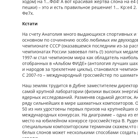
ходом) на 1…Фd4! А вот красивая жертва слона на е4 (
пешки) – это и есть правильное решение! 1… Kp:e4 2. 
Фе7x.
Кстати
На счету Анатолия много выдающихся спортивных и 
основном по сочинению особо любимых им двухходов
чемпионате СССР (оказавшемся последним из-за расп
чемпионатах России завоевал пять (!) золотых медале
1997-м стал чемпионом мира как обладатель наиболь
отобранных в «Альбом ФИДЕ» (антология лучших шах
и народов за трехлетние циклы), становился чемпион
С 2007-го – международный гроссмейстер по шахмат
Наш земляк трудится в Дубне заместителем директо
самой крупной лаборатории (физики высоких энерги
ядерных исследований. Разменяв седьмой десяток, А
ряду сильнейших в мире шахматных композиторов. Он
50 из них удостоены первых призов на крупнейших 
международных конкурсах. На диаграмме – одна из е
место на юбилейном конкурсе гроссмейстера В. Руденк
специальным композиторским терминам скажем,что в
белых слонов может несколькими способами создать