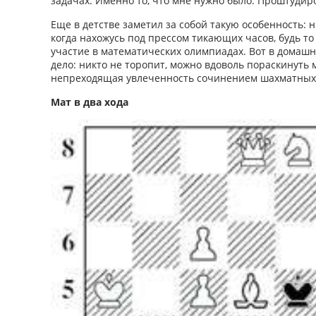
задачах. Именно то, что мне нужно было. Проштудир
Еще в детстве заметил за собой такую особенность: н
когда нахожусь под прессом тикающих часов, будь т
участие в математических олимпиадах. Вот в домашн
дело: никто не торопит, можно вдоволь пораскинуть 
непреходящая увлеченность сочинением шахматных 
Мат в два хода