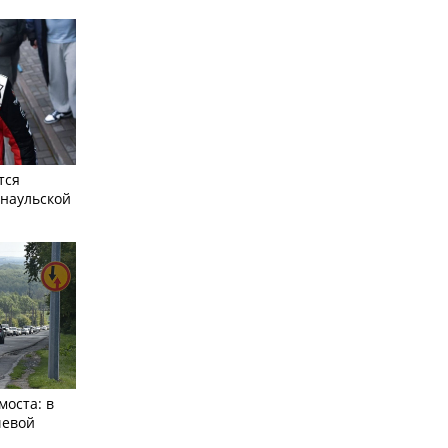
тся
рнаульской
моста: в
чевой