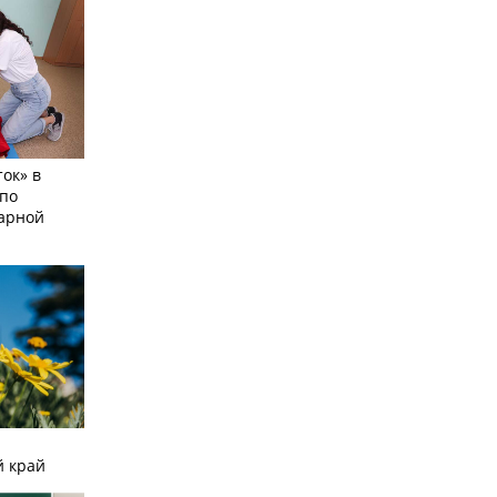
ок» в
по
тарной
й край