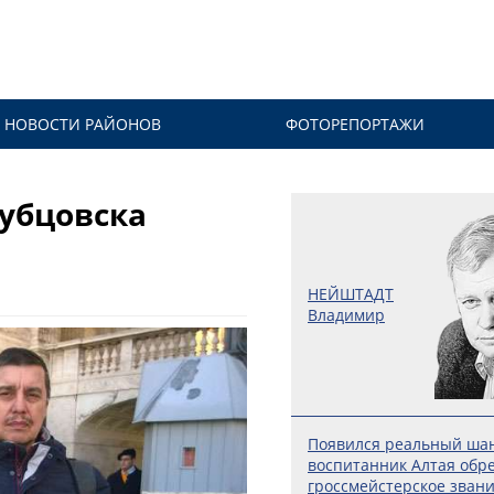
НОВОСТИ РАЙОНОВ
ФОТОРЕПОРТАЖИ
Рубцовска
НЕЙШТАДТ
Владимир
Появился реальный шан
воспитанник Алтая обр
гроссмейстерское зван