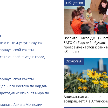
Общество
О
Воспитанников ДЮЦ «Рост
ЗАТО Сибирский обучают 
ию интим-услуг в саунах
программе «Готов к сани
Барнаульской Ракеты
обороне»
ют ключевой въезд в город
Экология
Барнаульской Ракеты
Дальнего Востока по нардам
 проходил чемпионат мира по
Аномальная жара вновь
возвращается в Алтайски
пионата Азии в Монголии