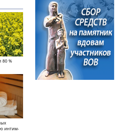
л 80 %
ных
ю интим-