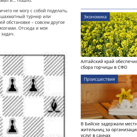
овал и… пошло.
ичего не могу с собой поделать,
о шахматный турнир или
Экономика
ей обстановке – совсем другое
мозгами. Отсюда и моя
задач.
Алтайский край обеспечи
сбора горчицы в СФО
Происшествия
В Бийске задержали мест
жительниц за организаци
услуг в саунах