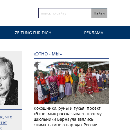
ZEITUNG FÜR DICH
РЕКЛАМА
«ЭТНО - МЫ»
Кокошники, руны и тухья: проект
«Этно -мы» рассказывает, почему
с, что
школьники Барнаула взялись
етет
снимать кино о народах России
ие