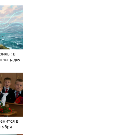
рилы: в
­площадку
енится в
нтября