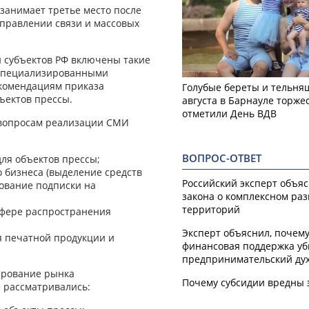
занимает третье место после
управлении связи и массовых
й субъектов РФ включены такие
я специализированными
екомендациям приказа
Голубые береты и тельняш
ъектов прессы.
августа в Барнауле торже
отметили День ВДВ
 вопросам реализации СМИ
ВОПРОС-ОТВЕТ
ля объектов прессы;
 бизнеса (выделение средств
Российский эксперт объя
ование подписки на
закона о комплексном ра
территорий
 сфере распространения
Эксперт объяснил, почем
я печатной продукции и
финансовая поддержка уб
предпринимательский ду
ирование рынка
Почему субсидии вредны 
е рассматривались: