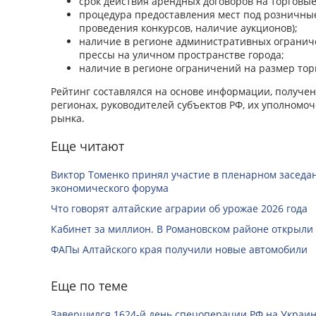
­срок действия арендных договоров на торговы
­процедура предоставления мест под розничны
проведения конкурсов, наличие аукционов);
­наличие в регионе административных огранич
прессы на уличном пространстве города;
­наличие в регионе ограничений на размер тор
Рейтинг составлялся на основе информации, получе
регионах, руководителей субъектов РФ, их уполномо
рынка.
Еще читают
Виктор Томенко принял участие в пленарном заседан
экономического форума
Что говорят алтайские аграрии об урожае 2026 года
Кабинет за миллион. В Романовском районе открыли
ФАПы Алтайского края получили новые автомобили
Еще по теме
Завершился 1624-й день спецоперации РФ на Украин