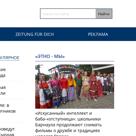
ZEITUNG FÜR DICH
РЕКЛАМА
«ЭТНО - МЫ»
УЛЯРНОЕ
кие
ода
рая
или
ля: в
отников
«Искусанный» интеллект и
баба-«отступница»: школьники
Барнаула продолжают снимать
роведут
фильмы о дружбе и традициях
Сырная