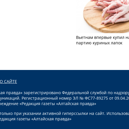
Вьетнам впервые купил н
партию куриных лапок
О САЙТЕ
я правда» зарегистрировано Федеральной службой по надзору
уникаций. Регистрационный номер ЭЛ № ФС77-89275 от 09.04.2
реждение «Редакция газеты «Алтайская правда»
олько при указании активной гиперссылки на сайт. Использов
едакция газеты «Алтайская правда»