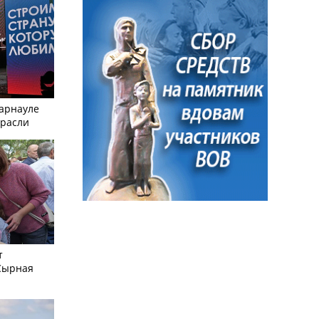
Барнауле
трасли
т
Сырная