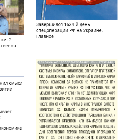
Завершился 1624-й день
спецоперации РФ на Украине.
Главное
ки. 2
ственно
РЕКЛАМА АО "РОССЕЛЬХОЗБАНК". ИНН 772511448.
снил смысл
звитии
у
ивает
х
экономике