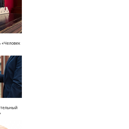
 «Человек
ательный
»