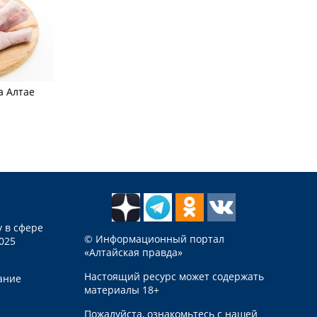
а Алтае
 в сфере
© Информационный портал
025
«Алтайская правда»
Настоящий ресурс может содержать
ание
материалы 18+
Пожалуйста, ознакомьтесь с нашей