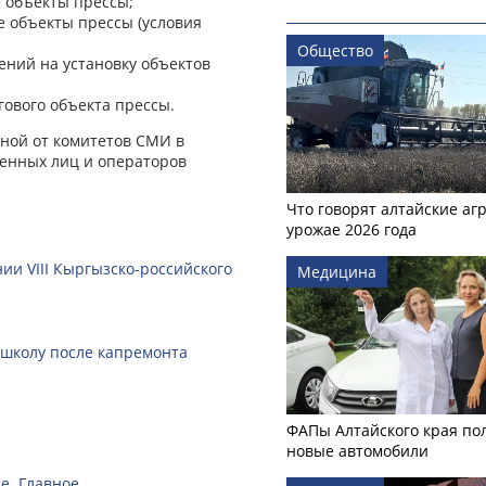
е объекты прессы;
е объекты прессы (условия
Общество
ений на установку объектов
гового объекта прессы.
нной от комитетов СМИ в
ченных лиц и операторов
Что говорят алтайские аг
урожае 2026 года
ии VIII Кыргызско-российского
Медицина
 школу после капремонта
ФАПы Алтайского края по
новые автомобили
е. Главное