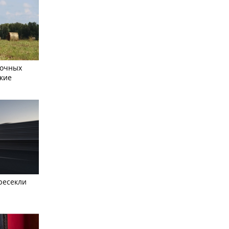
сочных
кие
ресекли