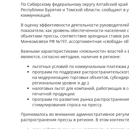
По Сибирскому федеральному округу Алтайский край 
Республики Бурятия и Томской области, сообщают в 
коммуникаций.
В оценку эффективности деятельности руководителе
показатели, как уровень обеспеченности населени
объектами прессы, соответствие арендных ставок р
Минкомсвязи РФ №197, ассортиментная «свобода» об
Важными характеристиками «лояльности» властей к
являются, согласно методике, наличие в регионе:
­льготных условий по коммунальным платежам д
­программ по поддержке распространительского
на модернизацию торговых объектов, субсидир
региональном уровне и др.);
­налоговых льгот для компаний, работающих в
печатной продукции;
­программ по развитию рынка распространени
стимулирования спроса на прессу.
Принималось во внимание административное регул
распространения прессы в регионе. В этом контекст