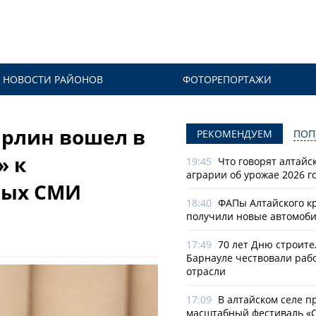
НОВОСТИ РАЙОНОВ
ФОТОРЕПОРТАЖИ
арлин вошел в
РЕКОМЕНДУЕМ
ПОП
» к
19:45
Что говорят алтайс
аграрии об урожае 2026 г
ных СМИ
18:40
ФАПы Алтайского к
получили новые автомоб
17:49
70 лет Дню строите
Барнауле чествовали раб
отрасли
17:09
В алтайском селе п
масштабный фестиваль «