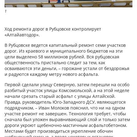
1
Ход ремонта дорог в Рубцовске контролирует
«Алтайавтодор».
В Рубцовске ведется капитальный ремонт семи участков
дорог. Из краевого и муниципального бюджетов на эти
цели выделено 58 миллионов рублей. Вся рубцовская
общественность пристально следит за тем, как
осваиваются эти деньги, – горожане устали от бездорожья
и радуются каждому метру нового асфальта.
Первой сделали улицу Северную, затем перешли на особо
разбитый участок улицы Комсомольской, а на этой неделе
начали срезать старый асфальт с улицы Алтайской.
Правда, руководитель Юго-Западного ДСУ, являющегося
подрядчиком, – Иван Молоков пояснил, что ни на одном
участке ремонт не завершен. Технология требует, чтобы
сначала был уложен выравнивающий слой и только затем
дороги укроют щебеночно-мастичным асфальтобетоном.
Местами будет производиться укрепление обочин
щебеночной смесью, а возле некоторых остановок