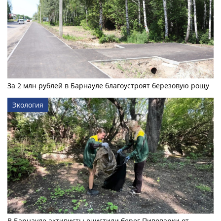
За 2 млн рублей в Барнауле благоустроят березовую рощу
Экология
В Барнауле активисты очистили берег Пивоварки от