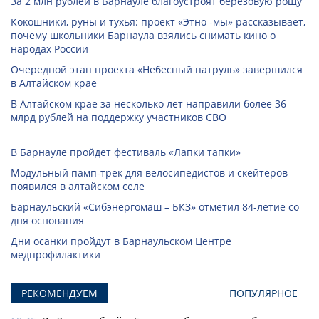
За 2 млн рублей в Барнауле благоустроят березовую рощу
Кокошники, руны и тухья: проект «Этно -мы» рассказывает,
почему школьники Барнаула взялись снимать кино о
народах России
Очередной этап проекта «Небесный патруль» завершился
в Алтайском крае
В Алтайском крае за несколько лет направили более 36
млрд рублей на поддержку участников СВО
В Барнауле пройдет фестиваль «Лапки тапки»
Модульный памп-трек для велосипедистов и скейтеров
появился в алтайском селе
Барнаульский «Сибэнергомаш – БКЗ» отметил 84-летие со
дня основания
Дни осанки пройдут в Барнаульском Центре
медпрофилактики
РЕКОМЕНДУЕМ
ПОПУЛЯРНОЕ