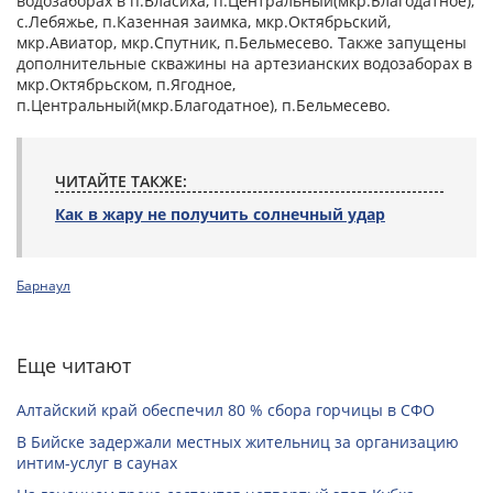
водозаборах в п.Власиха, п.Центральный(мкр.Благодатное),
с.Лебяжье, п.Казенная заимка, мкр.Октябрьский,
мкр.Авиатор, мкр.Спутник, п.Бельмесево. Также запущены
дополнительные скважины на артезианских водозаборах в
мкр.Октябрьском, п.Ягодное,
п.Центральный(мкр.Благодатное), п.Бельмесево.
ЧИТАЙТЕ ТАКЖЕ:
Как в жару не получить солнечный удар
Барнаул
Еще читают
Алтайский край обеспечил 80 % сбора горчицы в СФО
В Бийске задержали местных жительниц за организацию
интим-услуг в саунах