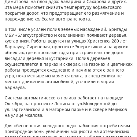
Димитрова, на площадях: Баварина и Сахарова и других.
Эта мера помогает снизить температуру асфальтового
покрытия дорог, что предотвращает его размягчение и
повреждение колёсами автотранспорта.
В том числе усилен полив зеленых насаждений. Бригады
МБУ «Благоустройство и озеленение» поливают деревья,
кустарники. Работы ведутся на улицах Христенко, 280 лет
Барнаулу, Сиреневая, проспекте Энергетиков и на других
объектах, где в прошлые годы при строительстве дорог
высадили деревья и кустарники. Полив деревьев
осуществляется в парках и скверах. На газонах и цветниках
работы проводятся ежедневно и начинаются с раннего
утра, пока меньше испаряется влага, а спецтехника не
мешает движению автомобилей, уточнили в мэрии
Барнаула.
Система автоматического полива работает на площади
Октября, на проспекте Ленина от ул.Молодежной до
ул.Партизанской и в Нагорном парке и в сквере Медиков
на улице Чкалова.
Для обеспечения холодного водоснабжения потребителям
пригородной зоны увеличены мощности на артезианских