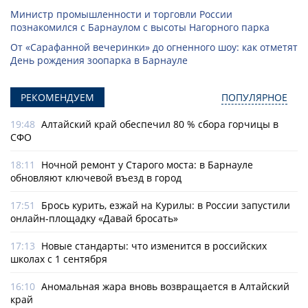
Министр промышленности и торговли России
познакомился с Барнаулом с высоты Нагорного парка
От «Сарафанной вечеринки» до огненного шоу: как отметят
День рождения зоопарка в Барнауле
РЕКОМЕНДУЕМ
ПОПУЛЯРНОЕ
19:48
Алтайский край обеспечил 80 % сбора горчицы в
СФО
18:11
Ночной ремонт у Старого моста: в Барнауле
обновляют ключевой въезд в город
17:51
Брось курить, езжай на Курилы: в России запустили
онлайн-­площадку «Давай бросать»
17:13
Новые стандарты: что изменится в российских
школах с 1 сентября
16:10
Аномальная жара вновь возвращается в Алтайский
край