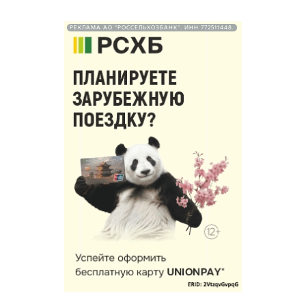
РЕКЛАМА АО "РОССЕЛЬХОЗБАНК". ИНН 772511448.