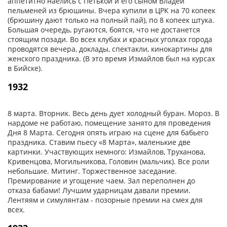
аппетитно наелись с Петькой и его сыном Владей
пельменей из брюшины. Вчера купили в ЦРК на 70 копеек
(брюшину дают только на полный пай), по 8 копеек штука.
Большая очередь, ругаются, боятся, что не достанется
стоящим позади. Во всех клубах и красных уголках города
проводятся вечера, доклады, спектакли, кинокартины для
женского праздника. (В это время Измайлов был на курсах
в Бийске).
1932
8 марта. Вторник. Весь день дует холодный буран. Мороз. В
нардоме не работаю, помещение занято для проведения
Дня 8 Марта. Сегодня опять играю на сцене для бабьего
праздника. Ставим пьесу «8 Марта», маленькие две
картинки. Участвующих немного: Измайлов, Труханова,
Кривенцова, Могильникова, Головин (мальчик). Все роли
небольшие. Митинг. Торжественное заседание.
Премирование и угощение чаем. Зал переполнен до
отказа бабами! Лучшим ударницам давали премии.
Лентяям и симулянтам - позорные премии на смех для
всех.