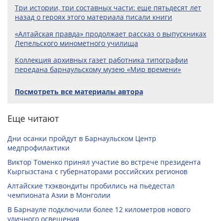
Три истории, три составных части: еще пятьдесят лет
назад о героях этого материала писали книги
«Алтайская правда» продолжает рассказ о выпускниках
Лепельского минометного училища
Коллекция архивных газет работника типографии
передана барнаульскому музею «Мир времени»
Посмотреть все материалы автора
Еще читают
Дни осанки пройдут в Барнаульском Центр
медпрофилактики
Виктор Томенко принял участие во встрече президента
Кыргызстана с губернаторами российских регионов
Алтайские тхэквондиты пробились на пьедестал
чемпионата Азии в Монголии
В Барнауле подключили более 12 километров нового
уличного освещения