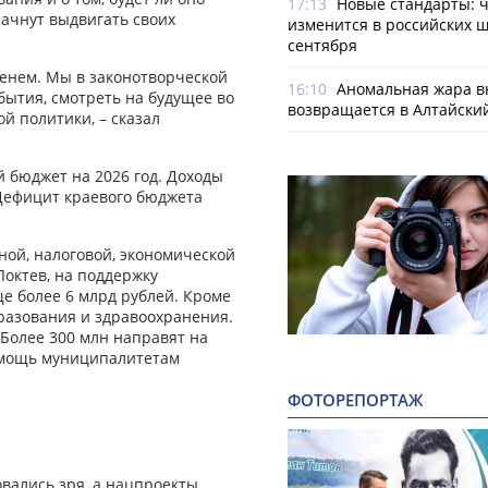
17:13
Новые стандарты: 
ачнут выдвигать своих
изменится в российских ш
сентября
менем. Мы в законотворческой
16:10
Аномальная жара в
обытия, смотреть на будущее во
возвращается в Алтайски
й политики, – сказал
 бюджет на 2026 год. Доходы
. Дефицит краевого бюджета
ной, налоговой, экономической
октев, на поддержку
е более 6 млрд руб­лей. Кроме
разования и здравоохранения.
 Более 300 млн направят на
омощь муниципалитетам
ФОТОРЕПОРТАЖ
овались зря, а нацпроекты