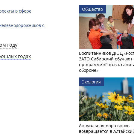
Общество
роекты в сфере
железнодорожников с
ом году
Воспитанников ДЮЦ «Рост
рошлых годах
ЗАТО Сибирский обучают 
программе «Готов к сани
обороне»
Экология
Аномальная жара вновь
возвращается в Алтайски