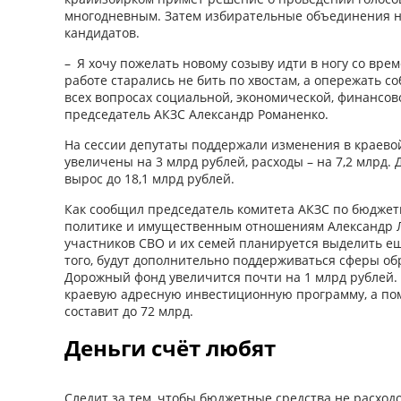
многодневным. Затем избирательные объединения н
кандидатов.
– Я хочу пожелать новому созыву идти в ногу со вре
работе старались не бить по хвостам, а опережать с
всех вопросах социальной, экономической, финансово
председатель АКЗС Александр Романенко.
На сессии депутаты поддержали изменения в краевой
увеличены на 3 млрд руб­лей, расходы – на 7,2 млрд
вырос до 18,1 млрд руб­лей.
Как сообщил председатель комитета АКЗС по бюджет
политике и имущественным отношениям Александр Л
участников СВО и их семей планируется выделить ещ
того, будут дополнительно поддерживаться сферы об
Дорожный фонд увеличится почти на 1 млрд руб­лей.
краевую адресную инвестиционную программу, а п
составит до 72 млрд.
Деньги счёт любят
Следит за тем, чтобы бюджетные средства не расход