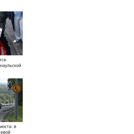
тся
рнаульской
моста: в
чевой