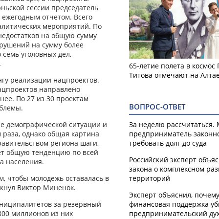
юньской сессии председатель
 ежегодным отчетом. Всего
налитических мероприятий. По
недостатков на общую сумму
нарушений на сумму более
 семь уголовных дел,
.
65-летие полета в космос
Титова отмечают на Алта
гу реализации нацпроектов.
нацпроектов направлено
анее. По 27 из 30 проектам
ВОПРОС-ОТВЕТ
облемы.
е демографической ситуации и
За неделю рассчитаться.
 раза, однако общая картина
предприниматель законн
авительством региона шаги,
требовать долг до суда
ет общую тенденцию по всей
Российский эксперт объя
а населения.
закона о комплексном ра
м, чтобы молодежь оставалась в
территорий
ркнул Виктор Миненок.
Эксперт объяснил, почем
униципалитетов за резервный
финансовая поддержка уб
800 миллионов из них
предпринимательский ду