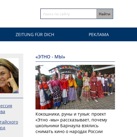
ZEITUNG FÜR DICH
РЕКЛАМА
«ЭТНО - МЫ»
сессия
ыва
Кокошники, руны и тухья: проект
«Этно -мы» рассказывает, почему
лтайского
школьники Барнаула взялись
лрд
снимать кино о народах России