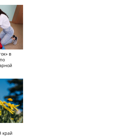
ок» в
по
тарной
й край