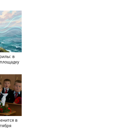
рилы: в
­площадку
енится в
нтября