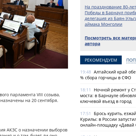
На празднование 80-ле
Победы в Барнаул приб
делегация из Баян-Ульг
аймака Монголии
Посмотреть все мате
автора
РЕКОМЕНДУЕМ
ПОП
19:48
Алтайский край обе
% сбора горчицы в СФО
18:11
Ночной ремонт у С
ого парламента VIII созыва,
моста: в Барнауле обновл
 назначены на 20 сентября.
ключевой въезд в город
17:51
Брось курить, езжа
Курилы: в России запусти
онлайн-­площадку «Давай 
ния АКЗС о назначении выборов
ния и о том, будет ли оно