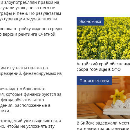
ни злоупотребляли правом на
лучали уголь, но за него не
трафы и пени. По результатам
уктуризации задолженности.
Экономика
 вошла в тройку лидеров среди
о версии рейтинга Счётной
Алтайский край обеспечи
ии от уплаты налога на
сбора горчицы в СФО
учреждений, финансируемых из
Происшествия
ечь идет о больницах,
ия, которые финансируются за
 фонда обязательного
ждения, расположенные в
ники.
чреждений уже выделяются, а
В Бийске задержали мест
о. Чтобы не усложнять эту
жительниц за организаци