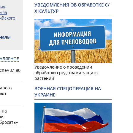
УВЕДОМЛЕНИЯ ОБ ОБРАБОТКЕ С/
тия
Х КУЛЬТУР
ыла
ийского
риалы
УЛЯРНОЕ
Уведомление о проведении
спечил 80
обработки средствами защиты
растений
тарого
ВОЕННАЯ СПЕЦОПЕРАЦИЯ НА
яют
УКРАИНЕ
й на
ли
бросать»