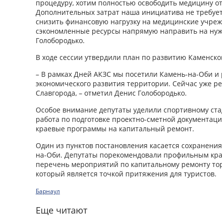
процедуру, хотим полностью освободить медицину от 
Дополнительных затрат наша инициатива не требуе
снизить финансовую нагрузку на медицинские учрежд
сэкономленные ресурсы напрямую направить на нужд
Голобородько.
В ходе сессии утвердили план по развитию Каменско
– В рамках Дней АКЗС мы посетили Камень-на-Оби и
экономического развития территории. Сейчас уже р
Славгорода, – отметил Денис Голобородько.
Особое внимание депутаты уделили спортивному стад
работа по подготовке проектно-сметной документаци
краевые программы на капитальный ремонт.
Один из пунктов постановления касается сохранения
на-Оби. Депутаты порекомендовали профильным кра
перечень мероприя­тий по капитальному ремонту то
который является точкой притяжения для туристов.
Барнаул
Еще читают