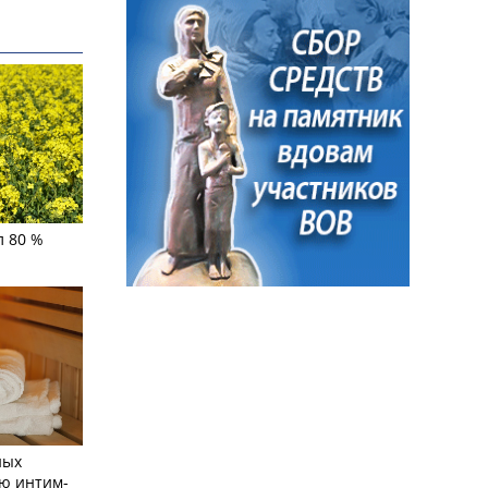
л 80 %
ных
ю интим-