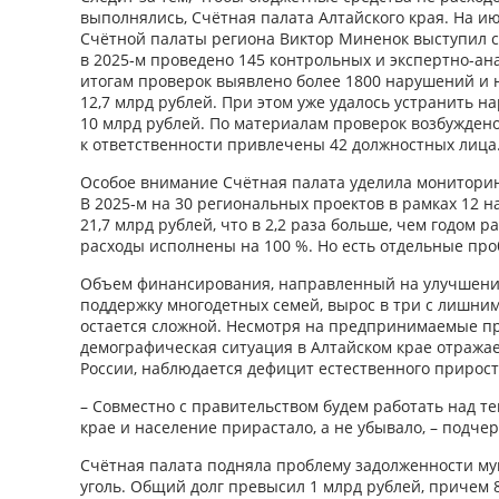
выполнялись, Счётная палата Алтайского края. На и
Счётной палаты региона Виктор Миненок выступил с
в 2025‑м проведено 145 контрольных и экспертно-­а
итогам проверок выявлено более 1800 нарушений и 
12,7 млрд руб­лей. При этом уже удалось устранить 
10 млрд руб­лей. По материалам проверок возбуждено
к ответственности привлечены 42 должностных лица
Особое внимание Счётная палата уделила мониторин
В 2025‑м на 30 региональных проектов в рамках 12 
21,7 млрд руб­лей, что в 2,2 раза больше, чем годом р
расходы исполнены на 100 %. Но есть отдельные пр
Объем финансирования, направленный на улучшени
поддержку многодетных семей, вырос в три с лишним
остается сложной. Несмотря на предпринимаемые пр
демографическая ситуация в Алтайском крае отража
России, наблюдается дефицит естественного прирост
– Совместно с правительством будем работать над те
крае и население прирастало, а не убывало, – подче
Счётная палата подняла проблему задолженности м
уголь. Общий долг превысил 1 млрд рублей, причем 