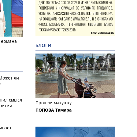
 Германа
БЛОГИ
е
 Может ли
о
снил смысл
Прошли макушку
звитии
ПОПОВА Тамара
у
ивает
х