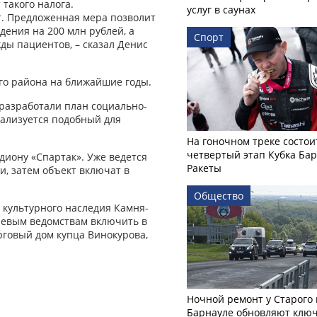
такого налога.
услуг в саунах
т. Предложенная мера позволит
ения на 200 млн рублей, а
Спорт
ы пациентов, – сказал Денис
го района на ближайшие годы.
 разработали план социально-
еализуется подобный для
На гоночном треке состои
четвертый этап Кубка Ба
ио­ну «Спартак». Уже ведется
Ракеты
и, затем объект включат в
Общество
 культурного наследия Камня-
евым ведомствам включить в
рговый дом купца Винокурова,
Ночной ремонт у Старого 
Барнауле обновляют клю