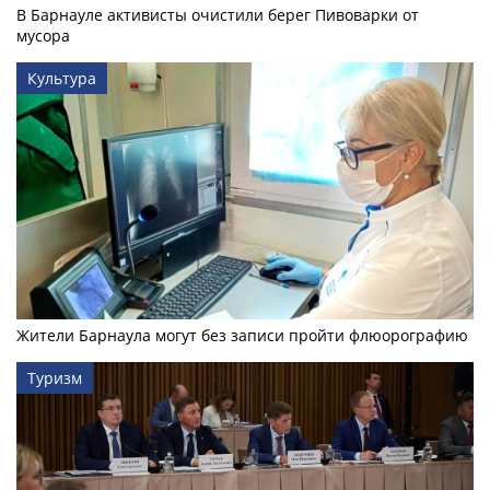
В Барнауле активисты очистили берег Пивоварки от
мусора
Культура
Жители Барнаула могут без записи пройти флюорографию
Туризм