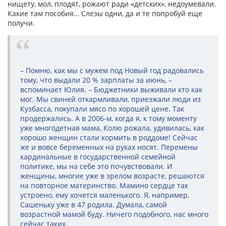
нищету, мол, плодят, рожают ради «детских», недоумевали.
Какие там пособия… Слезы одни, да и те попробуй еще
получи.
– Помню, как мы с мужем под Новый год радовались
тому, что выдали 20 % зарплаты за июнь, –
вспоминает Юлия. – Бюджетники выживали кто как
мог. Мы свиней откармливали, приезжали люди из
Кузбасса, покупали мясо по хорошей цене. Так
продержались. А в 2006-м, когда я, к тому моменту
уже многодетная мама, Колю рожала, удивилась, как
хорошо женщин стали кормить в роддоме! Сейчас
же и вовсе беременных на руках носят. Перемены
кардинальные в государственной семейной
политике, мы на себе это почувствовали. И
женщины, многие уже в зрелом возрасте, решаются
на повторное материнство. Мамино сердце так
устроено, ему хочется маленького. Я, например,
Сашеньку уже в 47 родила. Думала, самой
возрастной мамой буду. Ничего подобного, нас много
сейчас таких.