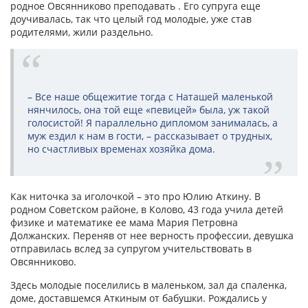
родное Овсянниково преподавать . Его супруга еще
доучивалась, так что целый год молодые, уже став
родителями, жили раздельно.
– Все наше общежитие тогда с Наташей маленькой
нянчилось, она той еще «певицей» была, уж такой
голосистой! Я параллельно дипломом занималась, а
муж ездил к нам в гости, – рассказывает о трудных,
но счастливых временах хозяйка дома.
Как ниточка за иголочкой – это про Юлию Аткину. В
родном Советском районе, в Колово, 43 года учила детей
физике и математике ее мама Мария Петровна
Должанских. Переняв от нее верность профессии, девушка
отправилась вслед за супругом учительствовать в
Овсянниково.
Здесь молодые поселились в маленьком, зал да спаленка,
доме, доставшемся Аткиным от бабушки. Рождались у