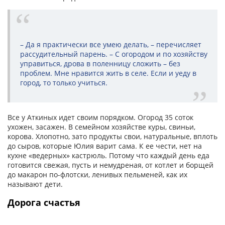
– Да я практически все умею делать, – перечисляет
рассудительный парень. – С огородом и по хозяйству
управиться, дрова в поленницу сложить – без
проблем. Мне нравится жить в селе. Если и уеду в
город, то только учиться.
Все у Аткиных идет своим порядком. Огород 35 соток
ухожен, засажен. В семейном хозяйстве куры, свиньи,
корова. Хлопотно, зато продукты свои, натуральные, вплоть
до сыров, которые Юлия варит сама. К ее чести, нет на
кухне «ведерных» кастрюль. Потому что каждый день еда
готовится свежая, пусть и немудреная, от котлет и борщей
до макарон по-флотски, ленивых пельменей, как их
называют дети.
Дорога счастья