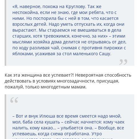
«Я, наверное, похожа на Круглову. Так же
неспокойна, если не знаю, где мои ребята, что с
ними. Но поспорила бы с ней в том, что касается
взрослых детей. Надо уметь отпускать их, когда они
вырастают. Мы стараемся не вмешиваться в дела
старших, хотя тревожимся, конечно, за них» – этими
мыслями хозяйка дома делится не отрываясь от дел,
по ходу разливая чай, снимая с противня пирожки с
яблоками, усаживая за стол маленького Сашу.
Как эта женщина все успевает?! Невероятная способность
действовать в условиях многозадачности, присущая,
пожалуй, только многодетным мамам.
– Вот и внук Илюша все время смеется надо мной,
мол, баба села кушать – сейчас начнется: кому чаек
налить, кому какао… – улыбается она. – Вообще, все
успеваешь, когда схема отработана. Утро