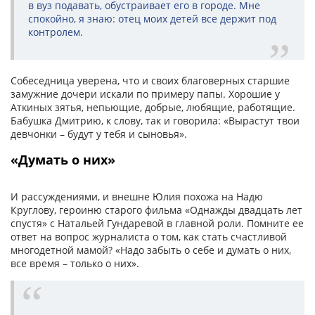
в вуз подавать, обустраивает его в городе. Мне
спокойно, я знаю: отец моих детей все держит под
контролем.
Собеседница уверена, что и своих благоверных старшие
замужние дочери искали по примеру папы. Хорошие у
Аткиных зятья, непьющие, добрые, любящие, работящие.
Бабушка Дмитрию, к слову, так и говорила: «Вырастут твои
девчонки – будут у тебя и сыновья».
«Думать о них»
И рассуждениями, и внешне Юлия похожа на Надю
Круглову, героиню старого фильма «Однажды двадцать лет
спустя» с Натальей Гундаревой в главной роли. Помните ее
ответ на вопрос журналиста о том, как стать счастливой
многодетной мамой? «Надо забыть о себе и думать о них,
все время – только о них».