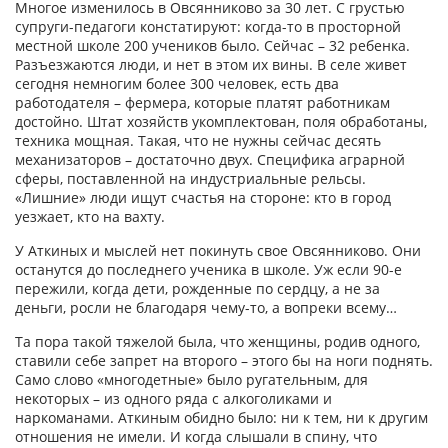
Многое изменилось в Овсянниково за 30 лет. С грустью
супруги-­педагоги констатируют: когда-то в просторной
местной школе 200 учеников было. Сейчас – 32 ребенка.
Разъезжаются люди, и нет в этом их вины. В селе живет
сегодня немногим более 300 человек, есть два
работодателя – фермера, которые платят работникам
достойно. Штат хозяйств укомплектован, поля обработаны,
техника мощная. Такая, что не нужны сейчас десять
механизаторов – достаточно двух. Специфика аграрной
сферы, поставленной на индустриальные рельсы.
«Лишние» люди ищут счастья на стороне: кто в город
уезжает, кто на вахту.
У Аткиных и мыслей нет покинуть свое Овсянниково. Они
останутся до последнего ученика в школе. Уж если 90-е
пережили, когда дети, рожденные по сердцу, а не за
деньги, росли не благодаря чему-то, а вопреки всему…
Та пора такой тяжелой была, что женщины, родив одного,
ставили себе запрет на второго – этого бы на ноги поднять.
Само слово «многодетные» было ругательным, для
некоторых – из одного ряда с алкоголиками и
наркоманами. Аткиным обидно было: ни к тем, ни к другим
отношения не имели. И когда слышали в спину, что