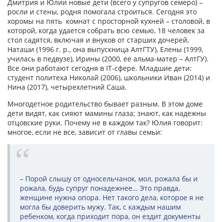
Дмитрия и Юлии новые дети (всего у супругов семеро) –
росли и стены, родня помогала строиться. Сегодня это
хоромы на пять комнат с просторной кухней – столовой, в
которой, когда удается собрать всю семью, 18 человек за
стол садятся, включая и внуков от старших дочерей,
Наташи (1996 г. р., она выпускница АлтГТУ), Елены (1999,
училась в педвузе), Ирины (2000, ее альма-матер – АлтГУ).
Все они работают сегодня в IT-сфере. Младшие дети:
студент политеха Николай (2006), школьники Иван (2014) и
Нина (2017), четырехлетний Саша.
Многодетное родительство бывает разным. В этом доме
дети видят, как сияют мамины глаза; знают, как надежны
отцовские руки. Почему не в каждом так? Юлия говорит:
многое, если не все, зависит от главы семьи:
– Порой слышу от односельчанок, мол, рожала бы и
рожала, будь супруг понадежнее… Это правда,
женщине нужна опора. Нет такого дела, которое я не
могла бы доверить мужу. Так, с каждым нашим
ребенком, когда приходит пора, он ездит документы