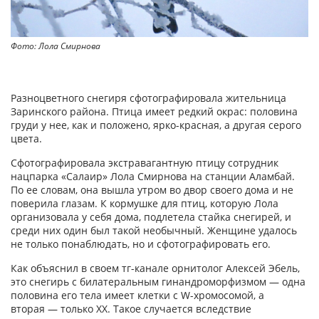
Фото: Лола Смирнова
Разноцветного снегиря сфотографировала жительница
Заринского района. Птица имеет редкий окрас: половина
груди у нее, как и положено, ярко-красная, а другая серого
цвета.
Сфотографировала экстравагантную птицу сотрудник
нацпарка «Салаир» Лола Смирнова на станции Аламбай.
По ее словам, она вышла утром во двор своего дома и не
поверила глазам. К кормушке для птиц, которую Лола
организовала у себя дома, подлетела стайка снегирей, и
среди них один был такой необычный. Женщине удалось
не только понаблюдать, но и сфотографировать его.
Как объяснил в своем тг-канале орнитолог Алексей Эбель,
это снегирь с билатеральным гинандроморфизмом — одна
половина его тела имеет клетки с W-хромосомой, а
вторая — только ХХ. Такое случается вследствие