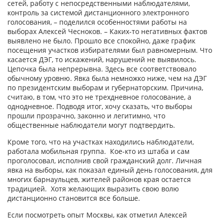
сетей, работу с непосредственными наблюдателями,
контроль за системой дистанционного электронного
голосования, – поделился особенностями работы на
выборах Алексей Чесноков. – Каких-то негативных фактов
выявлено не было. Прошло все спокойно, даже график
посещения участков избирателями был равномерным. Что
касается ДЭГ, то искажений, нарушений не выявилось.
Цепочка была непрерывна. Здесь все соответствовало
обычному уровню. Явка была немножко ниже, чем на ДЭГ
по президентским выборам и губернаторским. Причина,
считаю, в том, что это не трехдневное голосование, а
однодневное. Подводя итог, хочу сказать, что выборы
прошли прозрачно, законно и легитимно, что
общественные наблюдатели могут подтвердить.
Кроме того, что на участках находились наблюдатели,
работала мобильная группа. Кое-кто из штаба и сам
проголосовал, исполнив свой гражданский долг. Личная
явка на выборы, как показал единый день голосования, для
многих барнаульцев, жителей районов края остается
традицией. Хотя желающих выразить свою волю
дистанционно становится все больше.
Если посмотреть опыт Москвы, как отметил Алексей