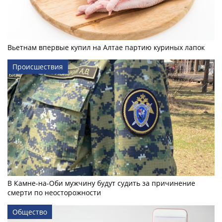
Вьетнам впервые купил на Алтае партию куриных лапок
Происшествия
В Камне-на-Оби мужчину будут судить за причинение
смерти по неосторожности
Общество