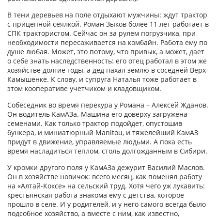
В тени деревьев на поле отдыхают мужчины: ждут трактор
с прицепной сеялкой. Роман Зыков более 11 лет работает в
СПК трактористом. Сейчас он за рулем погрузчика, при
необходимости пересаживается на комбайн. Работа ему по
душе любая. Может, это потому, что привык, а может, дает
о себе знать наследственность: его отец работал в этом же
хозяйстве долгие годы, а дед пахал землю в соседней Верх-
Камышенке. К слову, и супруга Наталья тоже работает в
этом кооперативе учетчиком и кладовщиком.
Собеседник во время перекура у Романа – Алексей Жданов.
Он водитель КамАЗа. Машина его доверху загружена
семенами. Как только трактор подойдет, опустошив
бункера, и миниатюрный Manitou, и тяжелейший КамАЗ
придут в движение, управляемые людьми. А пока есть
время насладиться теплом, столь долгожданным в Сибири.
У кромки другого поля у КамАЗа дежурит Василий Маслов.
Он в хозяйстве новичок: всего месяц, как поменял работу
на «Алтай-Коксе» на сельский труд. Хотя чего уж лукавить:
крестьянская работа знакома ему с детства, которое
прошло в селе. И у родителей, и у него самого всегда было
подсобное хозяйство, а вместе с ним, как известно,