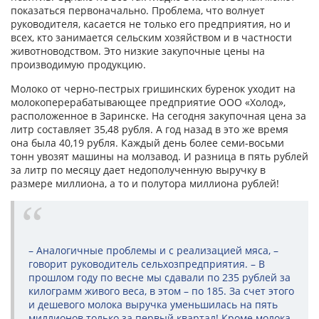
показаться первоначально. Проблема, что волнует
руководителя, касается не только его предприятия, но и
всех, кто занимается сельским хозяйством и в частности
животноводством. Это низкие закупочные цены на
производимую продукцию.
Молоко от черно-пестрых гришинских буренок уходит на
молокоперерабатывающее предприятие ООО «Холод»,
расположенное в Заринске. На сегодня закупочная цена за
литр составляет 35,48 рубля. А год назад в это же время
она была 40,19 рубля. Каждый день более семи-восьми
тонн увозят машины на молзавод. И разница в пять рублей
за литр по месяцу дает недополученную выручку в
размере миллиона, а то и полутора миллиона рублей!
– Аналогичные проблемы и с реализацией мяса, –
говорит руководитель сельхозпредприятия. – В
прошлом году по весне мы сдавали по 235 рублей за
килограмм живого веса, в этом – по 185. За счет этого
и дешевого молока выручка уменьшилась на пять
миллионов только за первый квартал! Кроме молока,