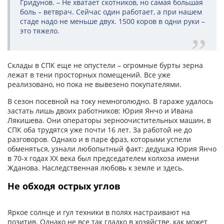
Гридунов. – Не хватает скотников, но самая большая
боль – ветврач. Сейчас один работает, а при нашем
стаде надо не меньше двух. 1500 коров в одни руки –
это тяжело.
Склады в СПК еще не опустели – огромные бурты зерна
лежат в тени просторных помещений. Все уже
реализовано, но пока не вывезено покупателями.
В сезон посевной на току немноголюдно. В гараже удалось
застать лишь двоих работников: Юрия Янчо и Ивана
Лякишева. Они операторы зерно­очистительных машин, в
СПК оба трудятся уже почти 16 лет. За работой не до
разговоров. Однако и в паре фраз, которыми успели
обменяться, узнали любопытный факт: дедушка Юрия Янчо
в 70-х годах ХХ века был председателем колхоза имени
Жданова. Наследственная любовь к земле и здесь.
Не обходя острых углов
Яркое солнце и гул техники в полях настраивают на
позитив. Однако не все так гладко в хозяйстве, как может