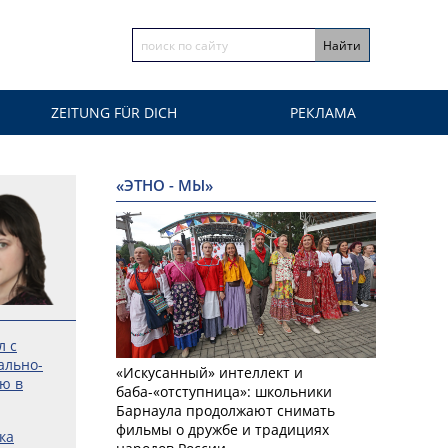
ZEITUNG FÜR DICH
РЕКЛАМА
«ЭТНО - МЫ»
л с
ально-
«Искусанный» интеллект и
ю в
баба-«отступница»: школьники
Барнаула продолжают снимать
фильмы о дружбе и традициях
ка