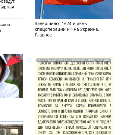
роведут
Сырная
Завершился 1624-й день
бых и
спецоперации РФ на Украине.
и
Главное
РЕКЛАМА АО "РОССЕЛЬХОЗБАНК". ИНН 772511448.