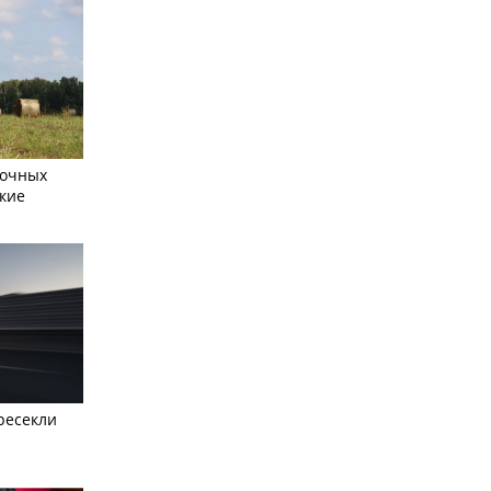
сочных
кие
ресекли