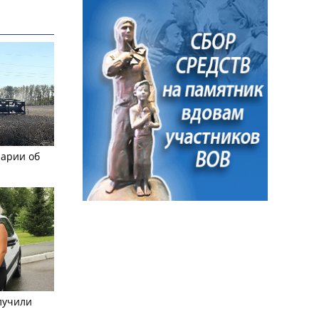
рарии об
лучили