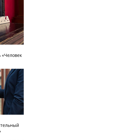
 «Человек
ательный
»