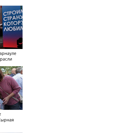
Барнауле
трасли
т
Сырная