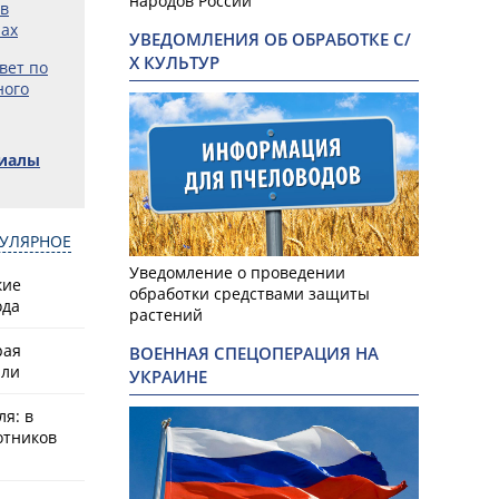
народов России
ов
рах
УВЕДОМЛЕНИЯ ОБ ОБРАБОТКЕ С/
Х КУЛЬТУР
вет по
ного
риалы
УЛЯРНОЕ
Уведомление о проведении
кие
обработки средствами защиты
ода
растений
рая
ВОЕННАЯ СПЕЦОПЕРАЦИЯ НА
или
УКРАИНЕ
ля: в
отников