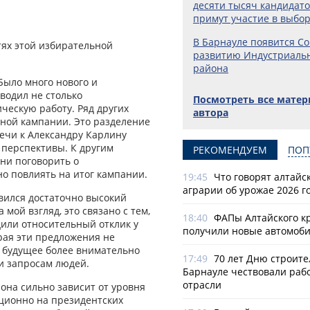
десяти тысяч кандидат
примут участие в выбо
В Барнауле появится Со
тях этой избирательной
развитию Индустриаль
района
 Было много нового и
водил не столько
Посмотреть все мате
ческую работу. Ряд других
автора
ьной кампании. Это разделение
ечи к Александру Карлину
 перспективы. К другим
РЕКОМЕНДУЕМ
ПОП
ни поговорить о
но повлиять на итог кампании.
19:45
Что говорят алтайс
аграрии об урожае 2026 г
вился достаточно высокий
мой взгляд, это связано с тем,
18:40
ФАПы Алтайского к
дили относительный отклик у
получили новые автомоб
рая эти предложения не
а будущее более внимательно
17:49
70 лет Дню строите
и запросам людей.
Барнауле чествовали раб
отрасли
 она сильно зависит от уровня
ционно на президентских