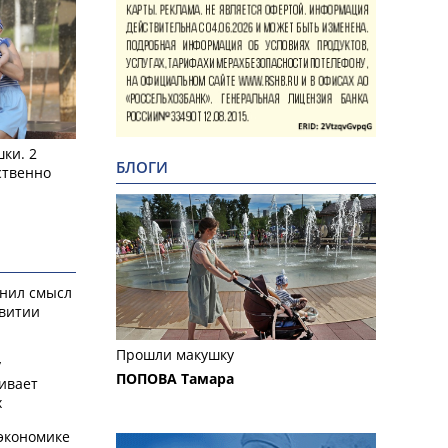
ки. 2
БЛОГИ
ственно
снил смысл
звитии
Прошли макушку
у
ПОПОВА Тамара
ивает
х
экономике