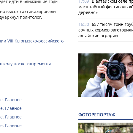
17:09
В алтайском селе п
будет идти в ближайшие годы.
масштабный фестиваль «
чно высоко активизировали
деревня»
дчеркнул политолог.
16:30
657 тысяч тонн гру
сочных кормов заготовил
алтайские аграрии
ии VIII Кыргызско-российского
 школу после капремонта
е. Главное
е. Главное
ФОТОРЕПОРТАЖ
е. Главное
е. Главное