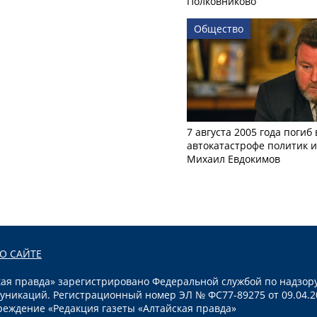
Полковниково
Общество
7 августа 2005 года погиб 
автокатастрофе политик и
Михаил Евдокимов
О САЙТЕ
я правда» зарегистрировано Федеральной службой по надзору
уникаций. Регистрационный номер ЭЛ № ФС77-89275 от 09.04.2
реждение «Редакция газеты «Алтайская правда»