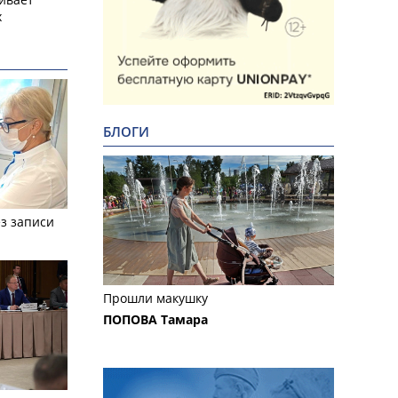
х
БЛОГИ
з записи
Прошли макушку
ПОПОВА Тамара