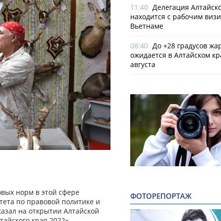
11:40
Делегация Алтайско
находится с рабочим визи
Вьетнаме
08:40
До +28 градусов жа
ожидается в Алтайском кр
августа
вых норм в этой сфере
ФОТОРЕПОРТАЖ
тета по правовой политике и
азал на открытии Алтайской
айского края 2022».