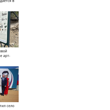
дается в
овой
е арт-
тил село