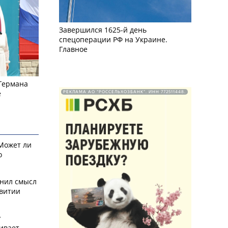
Завершился 1625-й день
спецоперации РФ на Украине.
Главное
 Германа
е
РЕКЛАМА АО "РОССЕЛЬХОЗБАНК". ИНН 772511448.
 Может ли
о
снил смысл
звитии
у
ивает