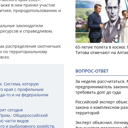
Также в нем принял участие
литике, природопользованию и
нальные законодатели
ресурсов и справедливом,
тема распределения охотничьих
65-летие полета в космос
 и по территориальному
Титова отмечают на Алта
всех.
ВОПРОС-ОТВЕТ
За неделю рассчитаться.
. Система, которую
предприниматель законн
го края с профильным
требовать долг до суда
гда-то и на федеральном
Российский эксперт объя
закона о комплексном ра
рят сегодня
территорий
(Прим.: Общероссийский
и) части видов
Эксперт объяснил, почем
го и рыболовного хозяйств.
финансовая поддержка уб