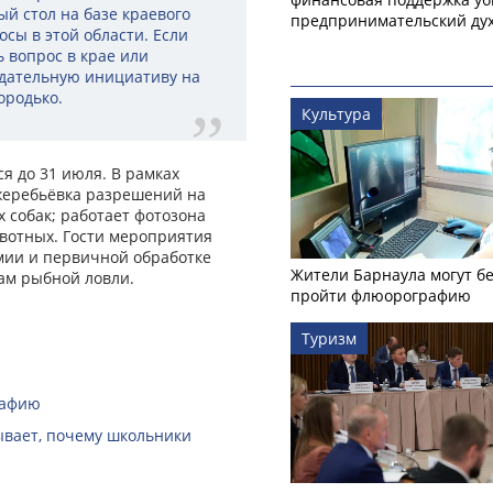
ый стол на базе краевого
предпринимательский ду
осы в этой области. Если
ь вопрос в крае или
дательную инициативу на
ородько.
Культура
я до 31 июля. В рамках
жеребьёвка разрешений на
х собак; работает фотозона
ивотных. Гости мероприятия
рмии и первичной обработке
Жители Барнаула могут бе
вам рыбной ловли.
пройти флюорографию
Туризм
рафию
зывает, почему школьники