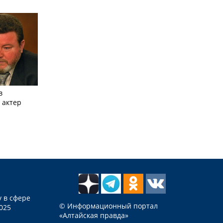
в
 актер
 в сфере
© Информационный портал
025
«Алтайская правда»