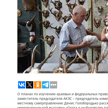
О планах по изучению краевых и федеральных право
заместитель председателя АКЗС – председатель коми
местному самоуправлению Денис Голобородько расск
межрегиональной выставки «Охота и рыболовство Алт