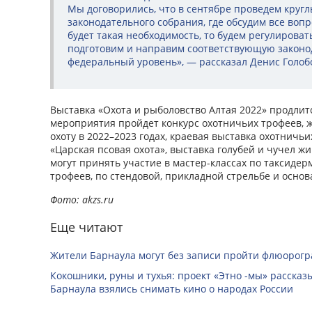
Мы договорились, что в сентябре проведем кругл
законодательного собрания, где обсудим все вопр
будет такая необходимость, то будем регулироват
подготовим и направим соответствующую законо
федеральный уровень», — рассказал Денис Голоб
Выставка «Охота и рыболовство Алтая 2022» продлитс
мероприятия пройдет конкурс охотничьих трофеев, 
охоту в 2022–2023 годах, краевая выставка охотничьи
«Царская псовая охота», выставка голубей и чучел ж
могут принять участие в мастер-классах по таксиде
трофеев, по стендовой, прикладной стрельбе и осно
Фото: akzs.ru
Еще читают
Жители Барнаула могут без записи пройти флюорог
Кокошники, руны и тухья: проект «Этно -мы» расска
Барнаула взялись снимать кино о народах России