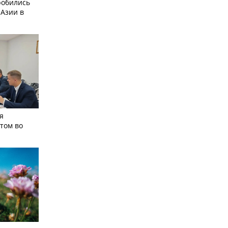
робились
 Азии в
я
том во