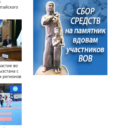
л
лтайского
частие во
ызстана с
х регионов