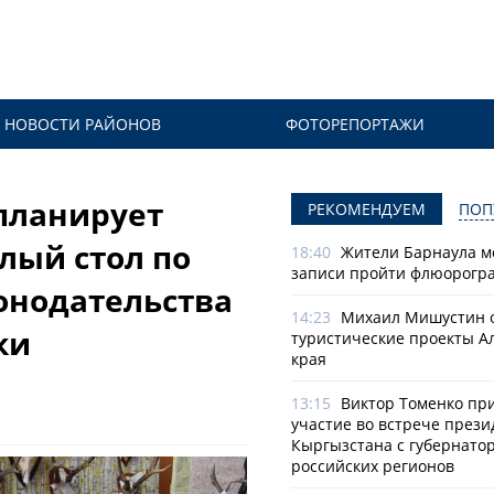
НОВОСТИ РАЙОНОВ
ФОТОРЕПОРТАЖИ
планирует
РЕКОМЕНДУЕМ
ПОП
глый стол по
18:40
Жители Барнаула мо
записи пройти флюорогр
онодательства
14:23
Михаил Мишустин 
ки
туристические проекты А
края
13:15
Виктор Томенко пр
участие во встрече прези
Кыргызстана с губернато
российских регионов