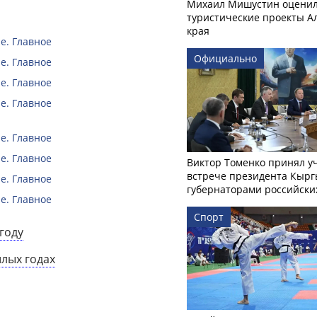
Михаил Мишустин оцени
туристические проекты А
края
е. Главное
Официально
е. Главное
е. Главное
е. Главное
е. Главное
е. Главное
Виктор Томенко принял у
встрече президента Кырг
е. Главное
губернаторами российски
е. Главное
Спорт
году
шлых годах