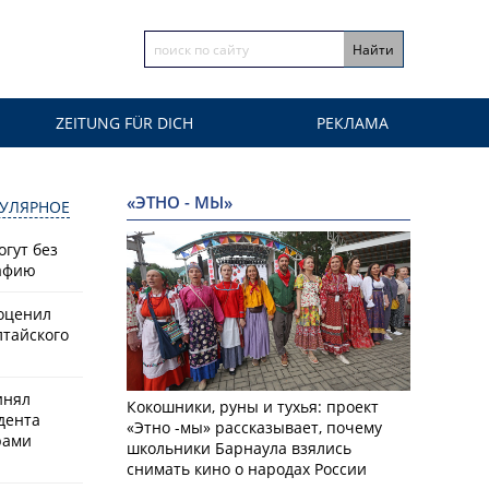
ZEITUNG FÜR DICH
РЕКЛАМА
«ЭТНО - МЫ»
УЛЯРНОЕ
гут без
афию
оценил
лтайского
инял
Кокошники, руны и тухья: проект
дента
«Этно -мы» рассказывает, почему
рами
школьники Барнаула взялись
снимать кино о народах России