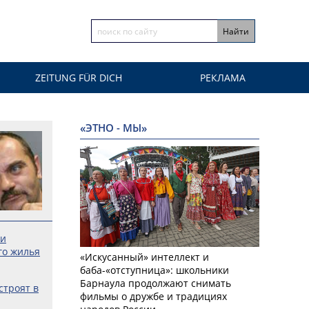
ZEITUNG FÜR DICH
РЕКЛАМА
«ЭТНО - МЫ»
ьи
го жилья
«Искусанный» интеллект и
баба-«отступница»: школьники
Барнаула продолжают снимать
строят в
фильмы о дружбе и традициях