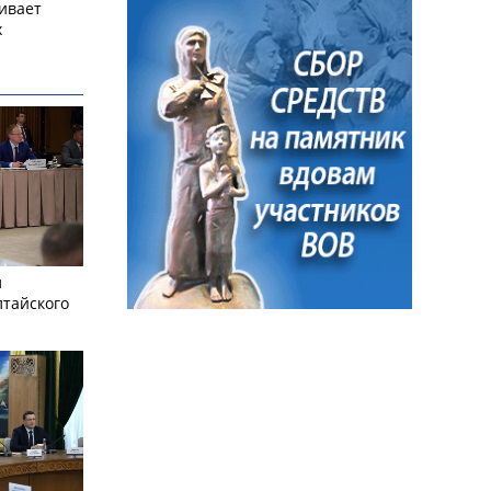
ивает
х
л
лтайского