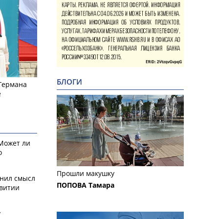
БЛОГИ
 Германа
е
 Может ли
о
Прошли макушку
снил смысл
ПОПОВА Тамара
звитии
у