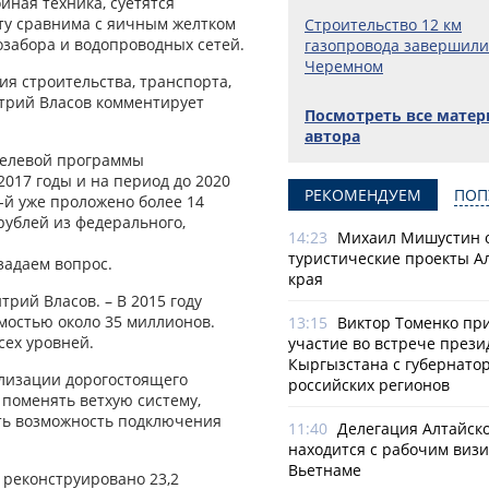
ная техника, суетятся
ету сравнима с яичным желтком
Строительство 12 км
озабора и водопроводных сетей.
газопровода завершили
Черемном
я строительства, транспорта,
трий Власов комментирует
Посмотреть все мате
автора
целевой программы
2017 годы и на период до 2020
РЕКОМЕНДУЕМ
ПОП
4-й уже проложено более 14
рублей из федерального,
14:23
Михаил Мишустин 
туристические проекты А
задаем вопрос.
края
трий Власов. – В 2015 году
имостью около 35 миллионов.
13:15
Виктор Томенко пр
ех уровней.
участие во встрече прези
Кыргызстана с губернато
ализации дорогостоящего
российских регионов
 поменять ветхую систему,
ать возможность подключения
11:40
Делегация Алтайско
находится с рабочим визи
Вьетнаме
 реконструировано 23,2