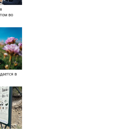
я
том во
дается в