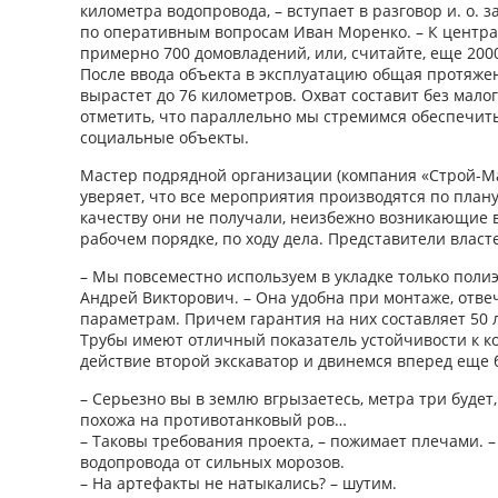
километра водопровода, – вступает в разговор и. о.
по оперативным вопросам Иван Моренко. – К центр
примерно 700 домовладений, или, считайте, еще 2000
После ввода объекта в эксплуатацию общая протяже
вырастет до 76 километров. Охват составит без мало
отметить, что параллельно мы стремимся обеспечит
социальные объекты.
Мастер подрядной организации (компания «Строй-Ма
уверяет, что все мероприятия производятся по плану
качеству они не получали, неизбежно возникающие
рабочем порядке, по ходу дела. Представители влас
– Мы повсеместно используем в укладке только полиэ
Андрей Викторович. – Она удобна при монтаже, отве
параметрам. Причем гарантия на них составляет 50 л
Трубы имеют отличный показатель устойчивости к к
действие второй экскаватор и двинемся вперед еще 
– Серьезно вы в землю вгрызаетесь, метра три будет
похожа на противотанковый ров…
– Таковы требования проекта, – пожимает плечами. –
водопровода от сильных морозов.
– На артефакты не натыкались? – шутим.