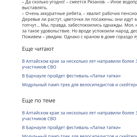
– Да сколько угодно! – смеется Рязанов. – Иное водо
выставлять.
– Очень аккуратные ребята, – хвалит рабочих пенсио
Деревья ли растут, цветочки ли посажены, они идут 
топчут… Мы, правда, забеспокоились однажды. Мол, н
за такое удовольствие. Но вроде успокоили народ, дес
Поживем – увидим. Однако с краном в доме гораздо л
Еще читают
В Алтайском крае за несколько лет направили более 
участников СВО
В Барнауле пройдет фестиваль «Лапки тапки»
Модульный памп-трек для велосипедистов и скейтеро
Еще по теме
В Алтайском крае за несколько лет направили более 
участников СВО
В Барнауле пройдет фестиваль «Лапки тапки»
Модульный памп-трек для велосипедистов и скейтеро