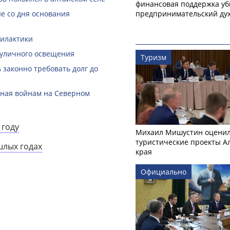
финансовая поддержка уб
предпринимательский ду
е со дня основания
филактики
 уличного освещения
Туризм
законно требовать долг до
нная войнам на Северном
 году
Михаил Мишустин оцени
туристические проекты А
шлых годах
края
Официально