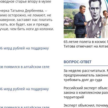
проводное старье впору в музее
нерка Татьяна Дербенева. –
мимо осторожно, не ломают, не
аверное, заставят нас платить
кать, все будет, как и прежде.
учше, чем бить ноги до колонки.
65-летие полета в космос
Титова отмечают на Алта
36 млрд рублей на поддержку
ВОПРОС-ОТВЕТ
в появился в алтайском селе
За неделю рассчитаться.
предприниматель законн
требовать долг до суда
Российский эксперт объя
36 млрд рублей на поддержку
закона о комплексном ра
территорий
Эксперт объяснил, почем
в появился в алтайском селе