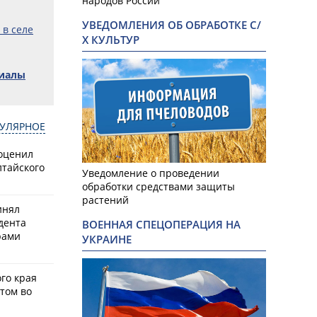
народов России
УВЕДОМЛЕНИЯ ОБ ОБРАБОТКЕ С/
 в селе
Х КУЛЬТУР
риалы
УЛЯРНОЕ
оценил
лтайского
Уведомление о проведении
обработки средствами защиты
растений
инял
дента
ВОЕННАЯ СПЕЦОПЕРАЦИЯ НА
рами
УКРАИНЕ
го края
том во