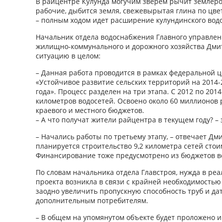
В райцентре Кулунда могучим зверем рычит землерой
рабочие, дыбится земля, свежевырытая глина по цв
– полным ходом идет расширение кулундинского вод
Начальник отдела водоснабжения Главного управлени
жилищно-коммунального и дорожного хозяйства Дми
ситуацию в целом:
– Данная работа проводится в рамках федеральной 
«Устойчивое развитие сельских территорий на 2014-
года». Процесс разделен на три этапа. С 2012 по 201
километров водосетей. Освоено около 60 миллионов 
краевого и местного бюджетов.
– А что получат жители райцентра в текущем году? – 
– Начались работы по третьему этапу, – отвечает Дми
планируется строительство 9,2 километра сетей сто
Финансирование тоже предусмотрено из бюджетов вс
По словам начальника отдела Главстроя, нужда в ре
проекта возникла в связи с крайней необходимостью
заодно увеличить пропускную способность труб и д
дополнительным потребителям.
– В общем на упомянутом объекте будет проложено и