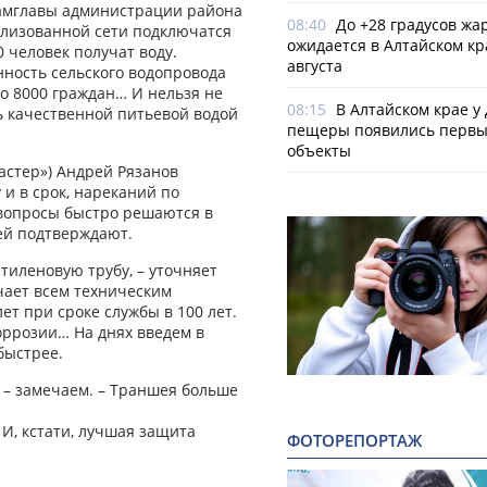
 замглавы администрации района
08:40
До +28 градусов жа
ализованной сети подключатся
ожидается в Алтайском кр
 человек получат воду.
августа
нность сельского водопровода
го 8000 граждан… И нельзя не
08:15
В Алтайском крае у
ь качественной питьевой водой
пещеры появились первы
объекты
стер») Андрей Рязанов
 и в срок, нареканий по
 вопросы быстро решаются в
тей подтверждают.
тиленовую трубу, – уточняет
чает всем техническим
ет при сроке службы в 100 лет.
оррозии… На днях введем в
быстрее.
, – замечаем. – Траншея больше
 И, кстати, лучшая защита
ФОТОРЕПОРТАЖ