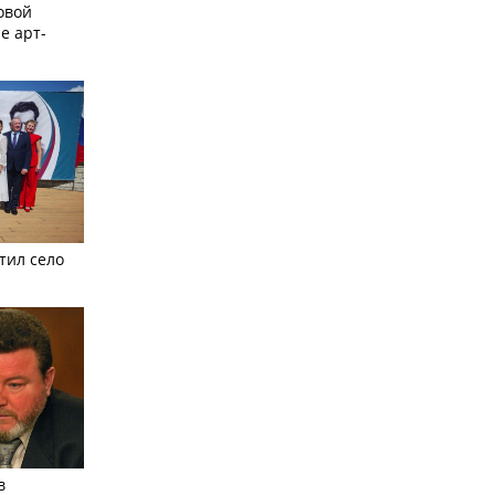
овой
е арт-
тил село
в