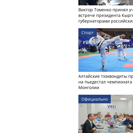
Виктор Томенко принял у
встрече президента Кырг
губернаторами российски
Спорт
Алтайские тхэквондиты п
на пьедестал чемпионата
Монголии
Официально