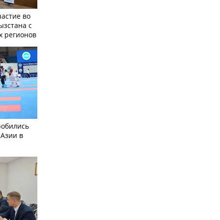
частие во
ызстана с
х регионов
робились
 Азии в