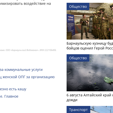
имизировать воздействие на
Общество
Барнаульскую кузницу бу
бойцов оценил Герой Рос
лама. ООО «Барнаульский Водоканал». ИНН 222106406.
Общество
за коммунальные услуги
ц женской ОПГ за организацию
езно есть кашу
6 августа Алтайский край
е. Главное
дожди
Транспорт