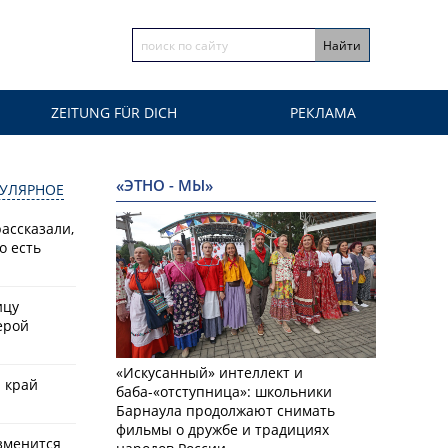
ZEITUNG FÜR DICH
РЕКЛАМА
«ЭТНО - МЫ»
УЛЯРНОЕ
ассказали,
о есть
ицу
ерой
«Искусанный» интеллект и
й край
баба-«отступница»: школьники
Барнаула продолжают снимать
фильмы о дружбе и традициях
зменится