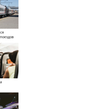
тся
поездов
а