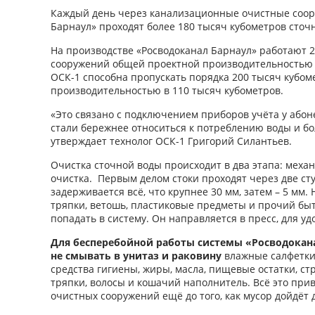
Каждый день через канализационные очистные соор
Барнаул» проходят более 180 тысяч кубометров сточ
На производстве «Росводоканал Барнаул» работают 
сооружений общей проектной производительностью 3
ОСК-1 способна пропускать порядка 200 тысяч кубоме
производительностью в 110 тысяч кубометров.
«Это связано с подключением приборов учёта у абон
стали бережнее относиться к потреблению воды и бол
утверждает технолог ОСК-1 Григорий Силантьев.
Очистка сточной воды происходит в два этапа: меха
очистка. Первым делом стоки проходят через две ст
задерживается всё, что крупнее 30 мм, затем – 5 мм.
тряпки, ветошь, пластиковые предметы и прочий быт
попадать в систему. Он направляется в пресс, для уд
Для бесперебойной работы системы «Росводокан
не смывать в унитаз и раковину
влажные салфетки
средства гигиены, жиры, масла, пищевые остатки, ст
тряпки, волосы и кошачий наполнитель. Всё это прив
очистных сооружений ещё до того, как мусор дойдёт 