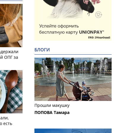
БЛОГИ
адержали
й ОПГ за
Прошли макушку
ПОПОВА Тамара
али,
о есть