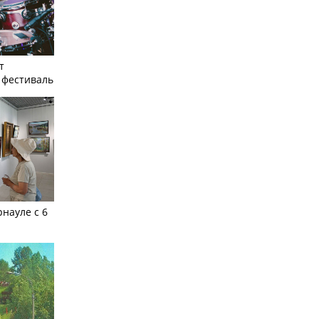
т
фестиваль
рнауле с 6