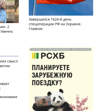
Завершился 1624-й день
спецоперации РФ на Украине.
ки. 2
Главное
ственно
РЕКЛАМА АО "РОССЕЛЬХОЗБАНК". ИНН 772511448.
снил смысл
звитии
у
ивает
х
экономике