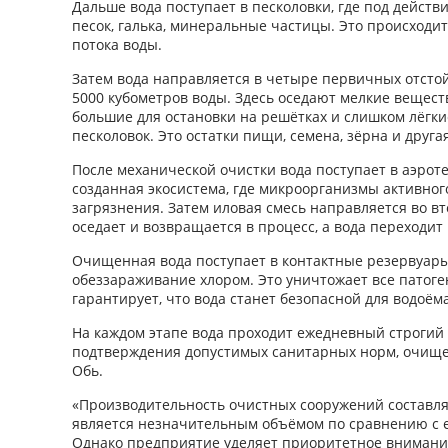
Дальше вода поступает в песколовки, где под дейст
песок, галька, минеральные частицы. Это происходит
потока воды.
Затем вода направляется в четыре первичных отсто
5000 кубометров воды. Здесь оседают мелкие вещест
большие для остановки на решётках и слишком лёгкие
песколовок. Это остатки пищи, семена, зёрна и друга
После механической очистки вода поступает в аэроте
созданная экосистема, где микроорганизмы активног
загрязнения. Затем иловая смесь направляется во вт
оседает и возвращается в процесс, а вода переходит
Очищенная вода поступает в контактные резервуары
обеззараживание хлором. Это уничтожает все патог
гарантирует, что вода станет безопасной для водоёма
На каждом этапе вода проходит ежедневный строгий
подтверждения допустимых санитарных норм, очище
Обь.
«Производительность очистных сооружений составляет
является незначительным объёмом по сравнению с 
Однако предприятие уделяет приоритетное внимание