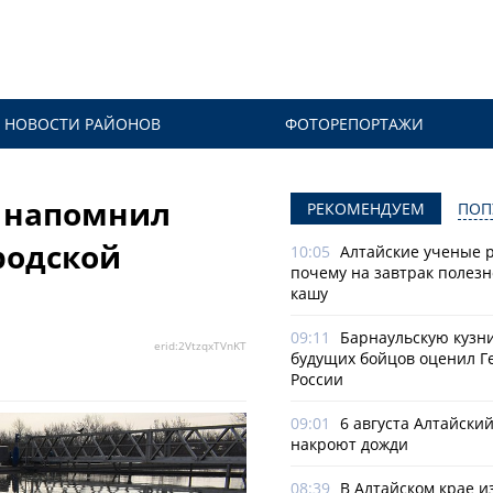
НОВОСТИ РАЙОНОВ
ФОТОРЕПОРТАЖИ
» напомнил
РЕКОМЕНДУЕМ
ПОП
родской
10:05
Алтайские ученые р
почему на завтрак полезн
я
кашу
09:11
Барнаульскую кузн
erid:2VtzqxTVnKT
будущих бойцов оценил Г
России
09:01
6 августа Алтайски
накроют дожди
08:39
В Алтайском крае и