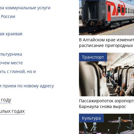
за коммунальные услуги
 России
кая краевая
В Алтайском крае измени
расписание пригородных 
ультурника
Транспорт
очем месте
ть с глиной, но и
и прием по новому адресу
 году
Пассажиропоток аэропорт
Барнаула снова вырос
шлых годах
Культура