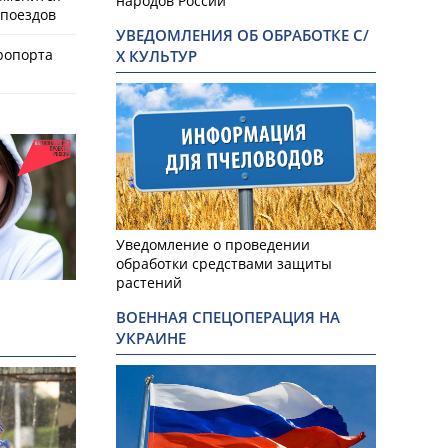
народов России
поездов
УВЕДОМЛЕНИЯ ОБ ОБРАБОТКЕ С/
ропорта
Х КУЛЬТУР
Уведомление о проведении
обработки средствами защиты
«Росводоканал Барнаул».
Фото: Лилия
растений
ВОЕННАЯ СПЕЦОПЕРАЦИЯ НА
УКРАИНЕ