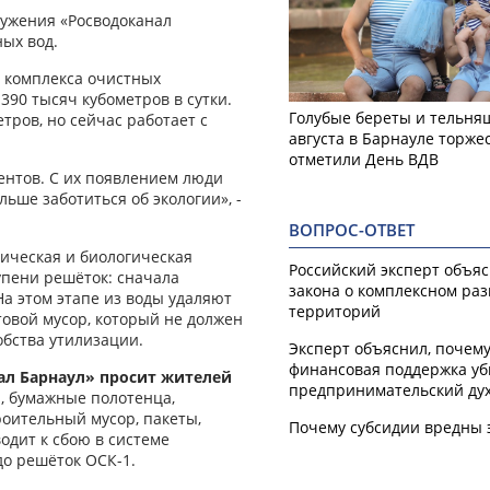
ужения «Росводоканал
ных вод.
2 комплекса очистных
90 тысяч кубометров в сутки.
Голубые береты и тельняш
тров, но сейчас работает с
августа в Барнауле торже
отметили День ВДВ
ентов. С их появлением люди
ьше заботиться об экологии», -
ВОПРОС-ОТВЕТ
ническая и биологическая
Российский эксперт объя
упени решёток: сначала
закона о комплексном ра
 На этом этапе из воды удаляют
территорий
овой мусор, который не должен
обства утилизации.
Эксперт объяснил, почем
финансовая поддержка уб
ал Барнаул» просит жителей
предпринимательский ду
, бумажные полотенца,
роительный мусор, пакеты,
Почему субсидии вредны 
одит к сбою в системе
до решёток ОСК-1.