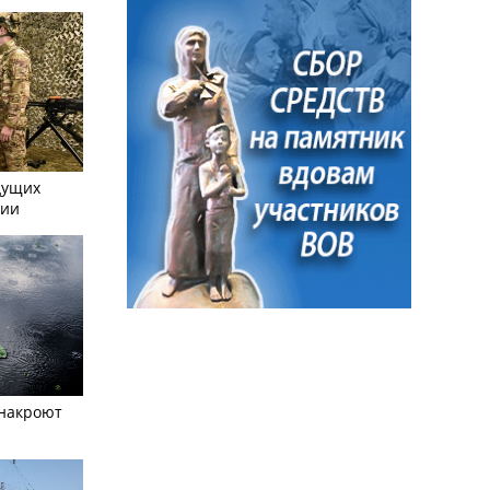
дущих
сии
 накроют