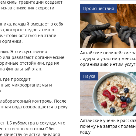
вием силы гравитации оседают
 из-за снижения скорости
Происшествия
йника, каждый вмещает в себя
ва, которые недостаточно
, чтобы остаться на этапе
я органика.
нки. Это искусственно
Алтайские полицейские з
о ила разлагают органические
лидера и участниц женско
оричные отстойники, где ил
организацию интим-услуг
 на финальный этап.
Наука
, где проходит
енные микроорганизмы и
.
 лабораторный контроль. После
нная вода возвращается в реку
Алтайские ученые рассказ
 1,5 кубометра в секунду, что
почему на завтрак полезн
естественным стоком Оби.
кашу
 качеству очистки, внедряя