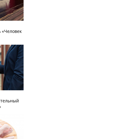
 «Человек
ательный
»