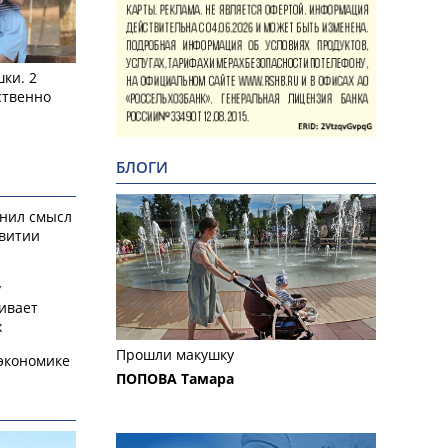
ки. 2
ственно
БЛОГИ
снил смысл
звитии
у
ивает
х
Прошли макушку
экономике
ПОПОВА Тамара