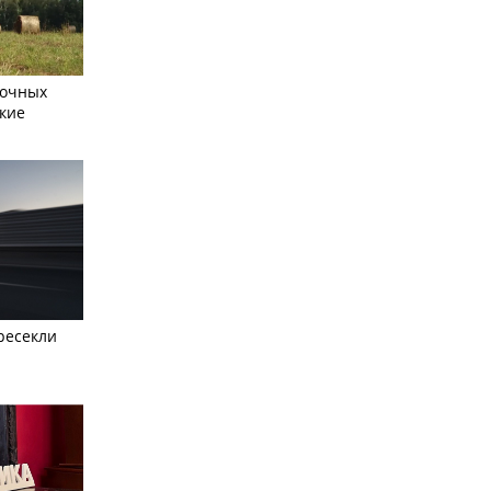
сочных
кие
ресекли