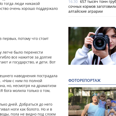
16:30
657 тысяч тонн гру
Но тогда люди никакой
сочных кормов заготовил
рство очень хорошо поддержало
алтайские аграрии
з первых, потому что стоит
му легче было перенести
огибло все нажитое за долгие
ают и государство, и дети. Вот
ынешнего наводнения пострадала
ФОТОРЕПОРТАЖ
т. «Нам с ним по полной
на, но, несмотря на драматизм
Я бога молила только о том,
лько дней. Добраться до него
ивал ноги как болото. Но и в
воды, пола не видно под слоем