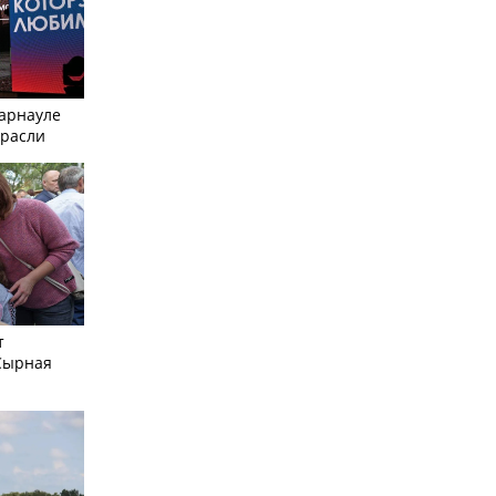
Барнауле
трасли
т
Сырная