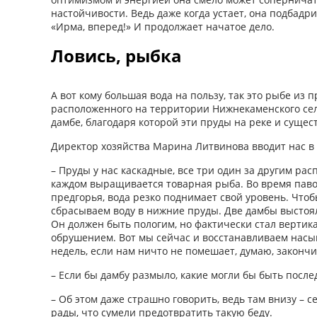
настойчивости. Ведь даже когда устает, она подбадри
«Ирма, вперед!» И продолжает начатое дело.
Ловись, рыбка
А вот кому большая вода на пользу, так это рыбе из 
расположенного на территории Нижнекаменского сел
дамбе, благодаря которой эти пруды на реке и сущес
Директор хозяйства Марина Литвинова вводит нас в 
– Пруды у нас каскадные, все три один за другим рас
каждом выращивается товарная рыба. Во время павод
предгорья, вода резко поднимает свой уровень. Чтоб
сбрасываем воду в нижние пруды. Две дамбы выстояли
Он должен быть пологим, но фактически стал вертик
обрушением. Вот мы сейчас и восстанавливаем насып
недель, если нам ничто не помешает, думаю, закончи
– Если бы дамбу размыло, какие могли бы быть после
– Об этом даже страшно говорить, ведь там внизу – 
рады, что сумели предотвратить такую беду.