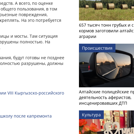
едств. А всего, по оценке
 общего пользования, в том
ерьезные повреждения,
креплять. На это потребуется
657 тысяч тонн грубых и 
кормов заготовили алтайс
лицы и мосты. Там ситуация
аграрии
азрушены полностью. На
.
Происшествия
ания, будут готовы не позднее
полностью разрушены, должны
Алтайские полицейские п
ии VIII Кыргызско-российского
деятельность аферистов,
инсценировавших ДТП
Культура
 школу после капремонта