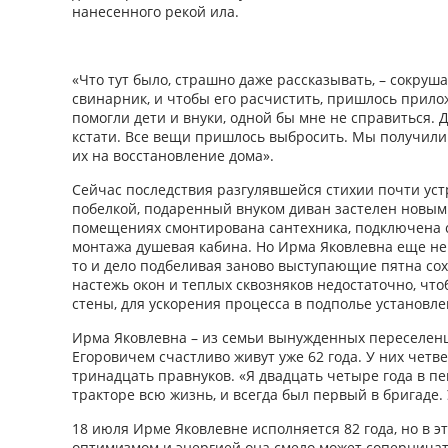
нанесенного рекой ила.
«Что тут было, страшно даже рассказывать, – сокруша
свинарник, и чтобы его расчистить, пришлось прилож
помогли дети и внуки, одной бы мне не справиться. 
кстати. Все вещи пришлось выбросить. Мы получили
их на восстановление дома».
Сейчас последствия разгулявшейся стихии почти ус
побелкой, подаренный внуком диван застелен новым
помещениях смонтирована сантехника, подключена 
монтажа душевая кабина. Но Ирма Яковлевна еще не 
то и дело подбеливая заново выступающие пятна со
настежь окон и теплых сквозняков недостаточно, ч
стены, для ускорения процесса в подполье установле
Ирма Яковлевна – из семьи вынужденных переселен
Егоровичем счастливо живут уже 62 года. У них четв
тринадцать правнуков. «Я двадцать четыре года в пе
тракторе всю жизнь, и всегда был первый в бригаде. 
18 июля Ирме Яковлевне исполняется 82 года, но в э
оптимизмом и энергией она смело может соперничат