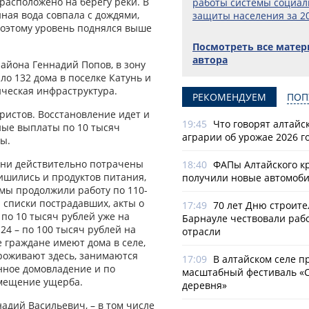
расположено на берегу реки. В
работы системы социал
нная вода совпала с дождями,
защиты населения за 20
поэтому уровень поднялся выше
Посмотреть все мате
автора
айона Геннадий Попов, в зону
ло 132 дома в поселке Катунь и
ическая инфраструктура.
РЕКОМЕНДУЕМ
ПОП
ристов. Восстановление идет и
19:45
Что говорят алтайс
ные выплаты по 10 тысяч
аграрии об урожае 2026 г
ы.
они действительно потрачены
18:40
ФАПы Алтайского к
ишились и продуктов питания,
получили новые автомоб
 мы продолжили работу по 110-
 списки пострадавших, акты о
17:49
70 лет Дню строите
по 10 тысяч рублей уже на
Барнауле чествовали раб
24 – по 100 тысяч рублей на
отрасли
ие граждане имеют дома в селе,
проживают здесь, занимаются
17:09
В алтайском селе п
нное домовладение и по
масштабный фестиваль «
змещение ущерба.
деревня»
надий Васильевич, – в том числе