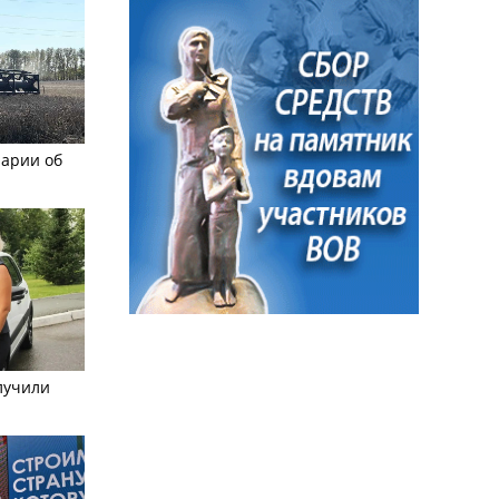
рарии об
лучили