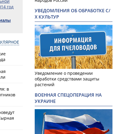
народов России
ьной
14 год
УВЕДОМЛЕНИЯ ОБ ОБРАБОТКЕ С/
Х КУЛЬТУР
риалы
УЛЯРНОЕ
кие
ода
рая
Уведомление о проведении
или
обработки средствами защиты
растений
ля: в
ВОЕННАЯ СПЕЦОПЕРАЦИЯ НА
отников
УКРАИНЕ
роведут
Сырная