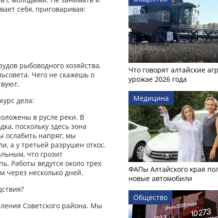
вает себя, приговаривая:
прудов рыбоводного хозяйства,
Что говорят алтайские аг
ьсовета. Чего не скажешь о
урожае 2026 года
твуют.
Медицина
курс дела:
положены в русле реки. В
ка, поскольку здесь зона
ы ослабить напряг, мы
, а у третьей разрушен откос.
альным, что грозит
ь. Работы ведутся около трех
ФАПы Алтайского края по
м через несколько дней.
новые автомобили
дствия?
Общество
селения Советского района. Мы