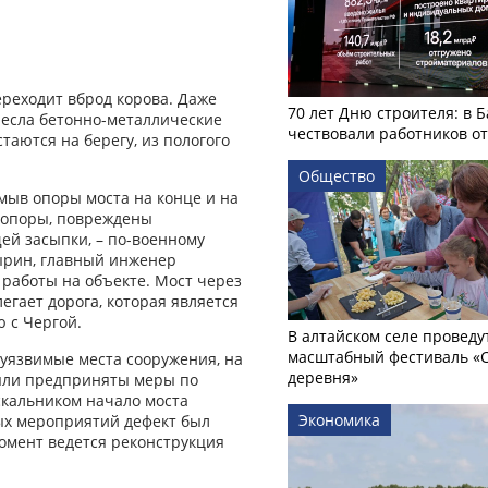
ереходит вброд корова. Даже
70 лет Дню строителя: в 
снесла бетонно-металлические
чествовали работников о
стаются на берегу, из пологого
Общество
мыв опоры моста на конце и на
 опоры, повреждены
й засыпки, – по-военному
ырин, главный инженер
работы на объекте. Мост через
егает дорога, которая является
 с Чергой.
В алтайском селе проведу
масштабный фестиваль «
е уязвимые места сооружения, на
деревня»
Были предприняты меры по
скальником начало моста
Экономика
вых мероприятий дефект был
момент ведется реконструкция