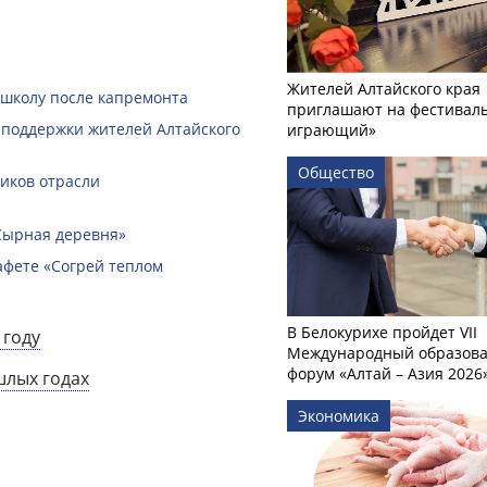
Жителей Алтайского края
 школу после капремонта
приглашают на фестиваль
 поддержки жителей Алтайского
играющий»
Общество
ников отрасли
Сырная деревня»
афете «Согрей теплом
В Белокурихе пройдет VII
 году
Международный образов
форум «Алтай – Азия 2026
шлых годах
Экономика