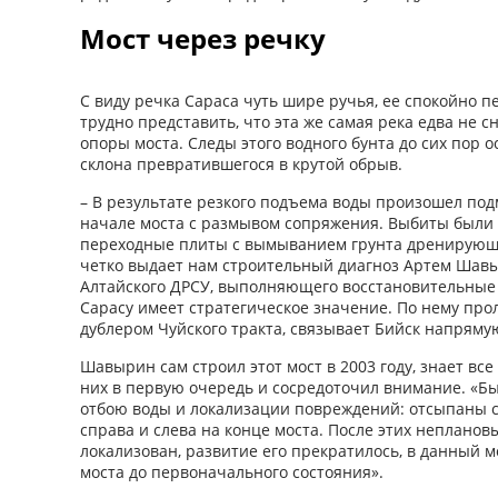
Мост через речку
С виду речка Сараса чуть шире ручья, ее спокойно п
трудно представить, что эта же самая река едва не 
опоры моста. Следы этого водного бунта до сих пор о
склона превратившегося в крутой обрыв.
– В результате резкого подъема воды произошел под
начале моста с размывом сопряжения. Выбиты были
переходные плиты с вымыванием грунта дренирующе
четко выдает нам строительный диагноз Артем Шав
Алтайского ДРСУ, выполняющего восстановительные 
Сарасу имеет стратегическое значение. По нему прол
дублером Чуйского тракта, связывает Бийск напрямую
Шавырин сам строил этот мост в 2003 году, знает вс
них в первую очередь и сосредоточил внимание. «
отбою воды и локализации повреждений: отсыпаны 
справа и слева на конце моста. После этих неплано
локализован, развитие его прекратилось, в данный 
моста до первоначального состояния».