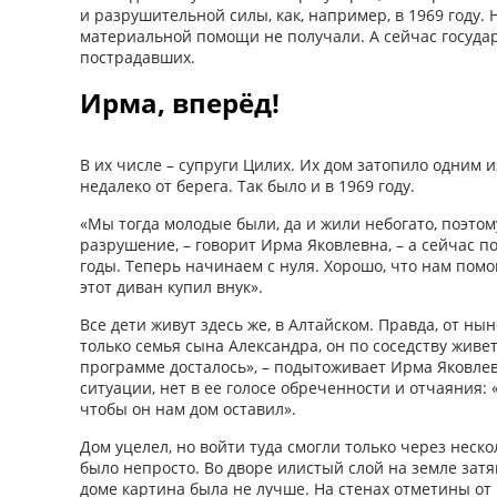
и разрушительной силы, как, например, в 1969 году. 
материальной помощи не получали. А сейчас госуда
пострадавших.
Ирма, вперёд!
В их числе – супруги Цилих. Их дом затопило одним и
недалеко от берега. Так было и в 1969 году.
«Мы тогда молодые были, да и жили небогато, поэто
разрушение, – говорит Ирма Яковлевна, – а сейчас п
годы. Теперь начинаем с нуля. Хорошо, что нам помог
этот диван купил внук».
Все дети живут здесь же, в Алтайском. Правда, от н
только семья сына Александра, он по соседству живе
программе досталось», – подытоживает Ирма Яковлев
ситуации, нет в ее голосе обреченности и отчаяния: «
чтобы он нам дом оставил».
Дом уцелел, но войти туда смогли только через неско
было непросто. Во дворе илистый слой на земле затяг
доме картина была не лучше. На стенах отметины от 