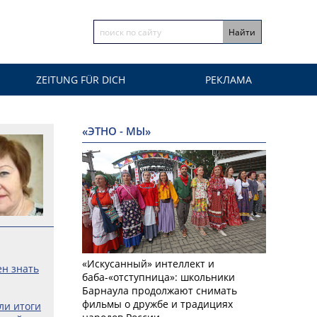
ZEITUNG FÜR DICH
РЕКЛАМА
«ЭТНО - МЫ»
«Искусанный» интеллект и
ен знать
баба-«отступница»: школьники
Барнаула продолжают снимать
фильмы о дружбе и традициях
ли итоги