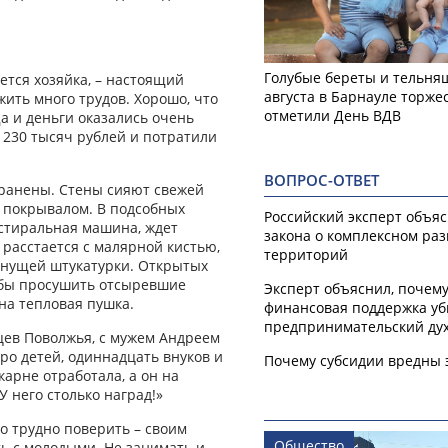
Голубые береты и тельняш
ется хозяйка, – настоящий
августа в Барнауле торже
ить много трудов. Хорошо, что
отметили День ВДВ
Да и деньги оказались очень
 230 тысяч рублей и потратили
ВОПРОС-ОТВЕТ
транены. Стены сияют свежей
 покрывалом. В подсобных
Российский эксперт объя
стиральная машина, ждет
закона о комплексном ра
расстается с малярной кистью,
территорий
хнущей штукатурки. Открытых
тобы просушить отсыревшие
Эксперт объяснил, почем
на тепловая пушка.
финансовая поддержка уб
предпринимательский ду
цев Поволжья, с мужем Андреем
еро детей, одиннадцать внуков и
Почему субсидии вредны 
карне отработала, а он на
У него столько наград!»
то трудно поверить – своим
Общество
ь с молодыми. Не занимать и