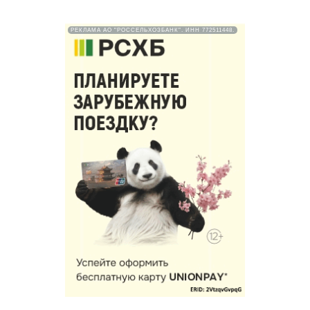
РЕКЛАМА АО "РОССЕЛЬХОЗБАНК". ИНН 772511448.