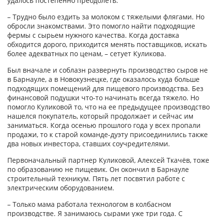
удалось постепенно преодолеть.
– Трудно было ездить за молоком с тяжелыми флягами. Но
обросли знакомствами. Это помогло найти подходящие
фермы с сырьем нужного качества. Когда доставка
обходится дорого, приходится менять поставщиков, искать
более адекватных по ценам, – сетует Куликова.
Был вначале и соблазн развернуть производство сыров не
в Барнауле, а в Новокузнецке, где оказалось куда больше
подходящих помещений для пищевого производства. Без
финансовой подушки что-то начинать всегда тяжело. Но
помогло Куликовой то, что на ее предыдущее производство
нашелся покупатель, который продолжает и сейчас им
заниматься. Когда осенью прошлого года у всех пропали
продажи, то к старой команде-дуэту присоединились также
два новых инвестора, ставших соучредителями.
Первоначальный партнер Куликовой, Алексей Ткачёв, тоже
по образованию не пищевик. Он окончил в Барнауле
строительный техникум. Пять лет посвятил работе с
электрическим оборудованием.
– Только мама работала технологом в колбасном
производстве. Я занимаюсь сырами уже три года. С