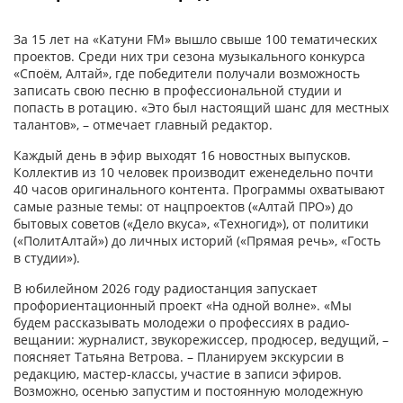
За 15 лет на «Катуни FM» вышло свыше 100 тематических
проектов. Среди них три сезона муз­ыкального конкурса
«Споём, Алтай», где победители получали возможность
записать свою песню в профессиональной студии и
попасть в ротацию. «Это был настоящий шанс для местных
талантов», – отмечает главный редактор.
Каждый день в эфир выходят 16 новостных выпусков.
Коллектив из 10 человек производит еженедельно почти
40 часов оригинального контента. Программы охватывают
самые разные темы: от нацпроектов («Алтай ПРО») до
бытовых советов («Дело вкуса», «Техногид»), от политики
(«ПолитАлтай») до личных историй («Прямая речь», «Гость
в студии»).
В юбилейном 2026 году радио­станция запускает
профориентационный проект «На одной волне». «Мы
будем рассказывать молодежи о профессиях в радио­
вещании: журналист, звукорежиссер, продюсер, ведущий, –
поясняет Татьяна Ветрова. – Планируем экскурсии в
редакцию, мастер-классы, участие в записи эфиров.
Возможно, осенью запустим и постоянную молодежную