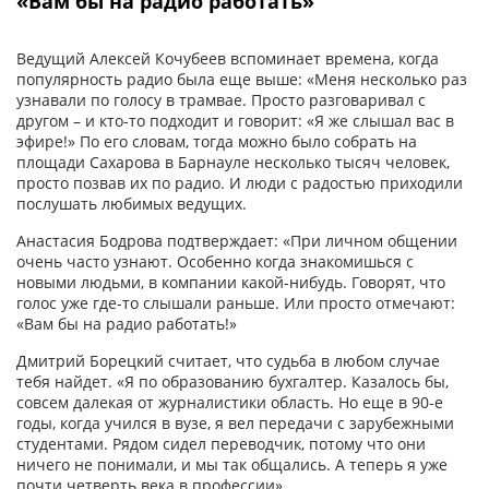
«Вам бы на радио работать»
Ведущий Алексей Кочубеев вспоминает времена, когда
популярность радио была еще выше: «Меня несколько раз
узнавали по голосу в трамвае. Просто разговаривал с
другом – и кто-то подходит и говорит: «Я же слышал вас в
эфире!» По его словам, тогда можно было собрать на
площади Сахарова в Барнауле несколько тысяч человек,
просто позвав их по радио. И люди с радостью приходили
послушать любимых ведущих.
Анастасия Бодрова подтверждает: «При личном общении
очень часто узнают. Особенно когда знакомишься с
новыми людьми, в компании какой-нибудь. Говорят, что
голос уже где-то слышали раньше. Или просто отмечают:
«Вам бы на радио работать!»
Дмитрий Борецкий считает, что судьба в любом случае
тебя найдет. «Я по образованию бухгалтер. Казалось бы,
совсем далекая от журналистики область. Но еще в 90-е
годы, когда учился в вузе, я вел передачи с зарубежными
студентами. Рядом сидел переводчик, потому что они
ничего не понимали, и мы так общались. А теперь я уже
почти четверть века в профессии».