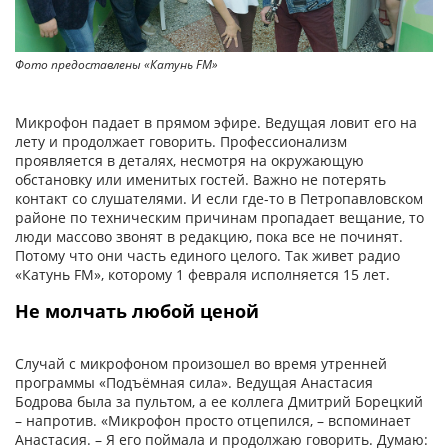
Фото предоставлены «Катунь FM»
Фо
Микрофон падает в прямом эфире. Ведущая ловит его на
лету и продолжает говорить. Профессио­нализм
проявляется в деталях, несмотря на окружающую
обстановку или именитых гостей. Важно не потерять
контакт со слушателями. И если где-то в Петропавловском
районе по техническим причинам пропадает вещание, то
люди массово звонят в редакцию, пока все не починят.
Потому что они часть единого целого. Так живет радио
«Катунь FM», которому 1 февраля исполняется 15 лет.
Не молчать любой ценой
Случай с микрофоном про­изошел во время утренней
программы «Подъёмная сила». Ведущая Анастасия
Бодрова была за пультом, а ее коллега Дмитрий Борецкий
– напротив. «Микрофон просто отцепился, – вспоминает
Анастасия. – Я его поймала и продолжаю говорить. Думаю: