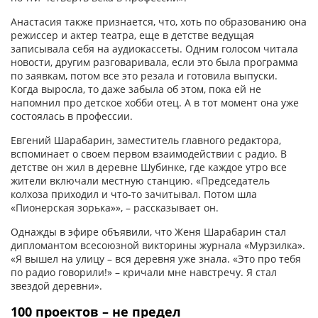
Анастасия также признается, что, хоть по образованию она
режиссер и актер театра, еще в детстве ведущая
записывала себя на аудиокассеты. Одним голосом читала
новости, другим разговаривала, если это была программа
по заявкам, потом все это резала и готовила выпуски.
Когда выросла, то даже забыла об этом, пока ей не
напомнил про детское хобби отец. А в тот момент она уже
состоялась в профессии.
Евгений Шарабарин, заместитель главного редактора,
вспоминает о своем первом взаи­модействии с радио. В
детстве он жил в деревне Шубинке, где каждое утро все
жители включали местную станцию. «Председатель
колхоза приходил и что-то зачитывал. Потом шла
«Пионерская зорька»», – рассказывает он.
Однажды в эфире объявили, что Женя Шарабарин стал
дипломантом всесоюзной викторины журнала «Мурзилка».
«Я вышел на улицу – вся деревня уже знала. «Это про тебя
по радио говорили!» – кричали мне навстречу. Я стал
звездой деревни».
100 проектов – не предел