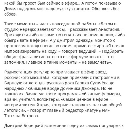
какой бы грохот был сейчас в эфире… А потом показываю
Диме: подер­жи, мне надо музыку ставить». Обошлось без
сбоев.
Такие моменты – часть повсе­дневной работы. «Летом в
студию нередко залетают осы, – рассказывает Анастасия. –
Приходится либо незаметно гонять их по помещению, либо
обыгрывать в эфире». А у Дмитрия однажды монитор с
прогнозом погоды погас во время прямого эфира. «Я начал
импровизировать на ходу, – говорит ведущий. – Подбирать
общие фразы, витиевато это все формулировать – что
запомнил. Главное в такие моменты – не замолчать».
Радиостанция регулярно приглашает в эфир звезд
российского масштаба, которые приехали с гастролями в
Барнаул: от легенды русского рока Гарика Сукачёва до
народных любимцев вроде Доминика Джокера. Но не
только их. Зачастую гости программ – обычные фермеры,
врачи, учителя, волонтеры. «Самое ценное в эфире –
истории жителей края, которые становятся частью общей
летописи», – говорит главный редактор «Катунь FM»
Татьяна Ветрова.
Дмитрий Борецкий вспоминает одну из самых популярных