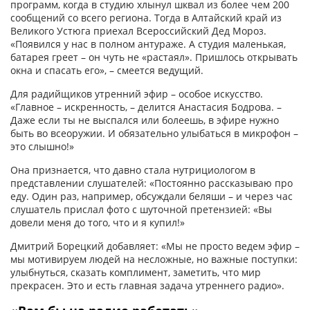
программ, когда в студию хлынул шквал из более чем 200
сообщений со всего региона. Тогда в Алтайский край из
Великого Устюга приехал Всероссийский Дед Мороз.
«Появился у нас в полном антураже. А студия маленькая,
батарея греет – он чуть не «растаял». Пришлось открывать
окна и спасать его», – смеется ведущий.
Для радийщиков утренний эфир – особое искусство.
«Главное – искренность, – делится Анастасия Бодрова. –
Даже если ты не выспался или болеешь, в эфире нужно
быть во всеоружии. И обязательно улыбаться в микрофон –
это слышно!»
Она признается, что давно стала нутрициологом в
представлении слушателей: «Постоянно рассказываю про
еду. Один раз, например, обсуждали беляши – и через час
слушатель прислал фото с шуточной претензией: «Вы
довели меня до того, что и я купил!»
Дмитрий Борецкий добавляет: «Мы не просто ведем эфир –
мы мотивируем людей на несложные, но важные поступки:
улыбнуться, сказать комплимент, заметить, что мир
прекрасен. Это и есть главная задача утреннего радио».