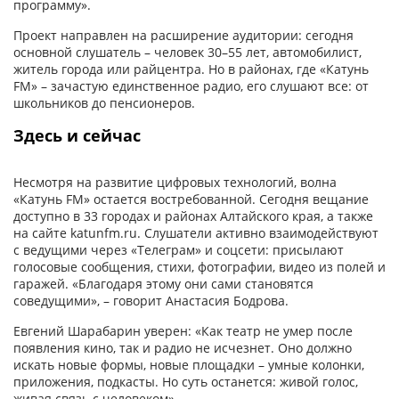
программу».
Проект направлен на расширение аудитории: сегодня
основной слушатель – человек 30–55 лет, автомобилист,
житель города или райцентра. Но в районах, где «Катунь
FM» – зачастую единственное радио, его слушают все: от
школьников до пенсионеров.
Здесь и сейчас
Несмотря на развитие цифровых технологий, волна
«Катунь FM» остается востребованной. Сегодня вещание
доступно в 33 городах и районах Алтайского края, а также
на сайте katunfm.ru. Слушатели активно взаимодействуют
с ведущими через «Телеграм» и соцсети: присылают
голосовые сообщения, стихи, фотографии, видео из полей и
гаражей. «Благодаря этому они сами становятся
соведущими», – говорит Анастасия Бодрова.
Евгений Шарабарин уверен: «Как театр не умер после
появления кино, так и радио не исчезнет. Оно должно
искать новые формы, новые площадки – умные колонки,
приложения, подкасты. Но суть останется: живой голос,
живая связь с человеком».